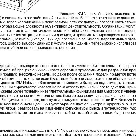
Решение IBM Netezza Analytics позволяет в
) и специально разработанной отчетности на базе ретроспективных данных,
ых. Теперь организации имеют возможность создавать и развертывать слож
о отражающие сложности объективной действительности. Организации могут
 и настраивать аналитические модели, чтобы с их помощью выявлять тенден
 уменьшения затрат, увеличения доходов, и принимать опирающиеся на факт
 с помощью имеющихся данных, одновременно занимаясь параллельным экс
ytics. Вместо выборок данных и укрупненных данных теперь можно использова
инимать более целенаправленные решения.
ирования, предварительного расчета и оптимизации бизнес-элементов, орга
итический процесс обычно бывает дорогим и трудоемким: для разработки про
к правило, несколько недель. Но даже после создания модели придется потра
ем объеме данных, даже если будет приобретено дорогостоящее оборудовани
в данных. IBM Netezza обеспечивает компаниям быструю окупаемость важных
ельным образом сказывается на показателях прибыли и росте доходов. При
оружены более точными интеллектуальными функциями для быстрого и уверен
никающие на рынке. Модели можно быстро развернуть, настраивая их по нео
бходимом количестве, пользуясь преимуществами технологии IBM Netezza in
ые большие объемы данных будут обрабатываться быстро и эффективно. В ус
ми, чтобы реагировать на изменение конъюнктуры рынка и потребностей, уд
иеносной быстротой и анализирует петабайтные объемы данных, будет весьм
вления хранилищами данных IBM Netezza резко ускоряет весь аналитический
ры распараллеливания позволяют без труда переносить в решение большую 