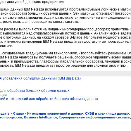
дет доступной для всего предприятия.
щами данных IBM Netezza используются программируемые логические матри
вной обработки больших объемов данных. Эти матрицы отсеивают посторон
ются узкие места ввода-вывода и разгружаются компоненты в нисходящем нап
ь, резко повышая производительность системы.
ие расчеты выполняются на мощных многоядерных процессорах; примитивы 
х выполняются над отфильтрованным потоком данных. Аналитические задачи
 с потоками данных, на каждом сервере S-Blade. Используя мощность всех 
алитических вычислений IBM Netezza предлагает достаточную производител
литики.
, создаваемые традиционными технологиями, - воспользуйтесь решением IBM
IBM Netezza Analytics вы получаете решение, способное управлять всеми ваш
данных, и преимущества платформы параллельной обработки, лежащей в осн
льность. IBM Netezza предлагает простое решение для сложной аналитики.
я управления большими данными (IBM Big Data)
 для обработки больших объемов данных
ации
ний и технологий для обработки больших объемов данных
одукты
-
Статьи
-
Интеграция приложений и данных
,
СУБД и хранилища данных
,
ес-процессов
,
Business Intelligence
,
Корпоративные информационные системы