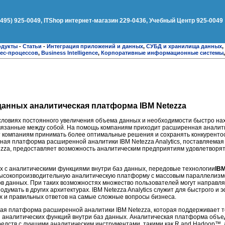
(495) 925-0049, ITShop интернет-магазин 229-0436, Учебный Центр 925-0049
одукты
-
Статьи
-
Интеграция приложений и данных
,
СУБД и хранилища данных
,
ес-процессов
,
Business Intelligence
,
Корпоративные информационные системы
данных аналитическая платформа IBM Netezza
словиях постоянного увеличения объема данных и необходимости быстро нах
вязанные между собой. На помощь компаниям приходит расширенная аналит
 компаниям принимать более оптимальные решения и сохранять конкуренто
ая платформа расширенной аналитики IBM Netezza Analytics, поставляемая 
zza, предоставляет возможность аналитическим предприятиям удовлетворять
 с аналитическими функциями внутри баз данных, передовые технологии
IBM
ысокопроизводительную аналитическую платформу с массовым параллелизм
в данных. При таких возможностях множество пользователей могут направлят
одумать в других архитектурах. IBM Netezza Analytics служит для быстрого и
 и правильных ответов на самые сложные вопросы бизнеса.
ая платформа расширенной аналитики IBM Netezza, которая поддерживает т
 аналитических функций внутри баз данных. Аналитическая платформа объ
едств с лучшими аналитическим инструментами, такими как R and Hadoop™, 