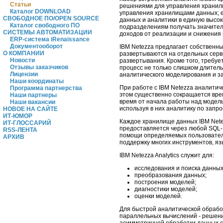
Статьи
решениями для управления хранили
Каталог DOWNLOAD
управления хранилищами данных; е
СВОБОДНОЕ ПО/OPEN SOURCE
данных и аналитики в единую высок
Каталог свободного ПО
подразделениям получать значител
СИСТЕМЫ АВТОМАТИЗАЦИИ
доходов от реализации и снижения 
ERP-система iRenaissance
Документооборот
IBM Netezza предлагает собственн
О КОМПАНИИ
развертываются на отдельных серв
Новости
развертывания. Кроме того, требуе
Отзывы заказчиков
процесс не только слишком длитель
Лицензии
аналитического моделирования и з
Наши координаты
При работе с IBM Netezza аналити
Программа партнерства
этом существенно сокращается вре
Наши партнеры
время от начала работы над модел
Наши вакансии
используя в них аналитику по запр
НОВОЕ НА САЙТЕ
ИТ-ЮМОР
Каждое хранилище данных IBM Netez
ИТ-ГЛОССАРИЙ
предоставляется через любой SQL-
RSS-ЛЕНТА
помощи определяемых пользовател
АРХИВ
поддержку многих инструментов, язы
IBM Netezza Analytics служит для:
исследования и поиска данных
преобразования данных;
построения моделей;
диагностики моделей;
оценки моделей.
Для быстрой аналитической обраб
параллельных вычислений - решени