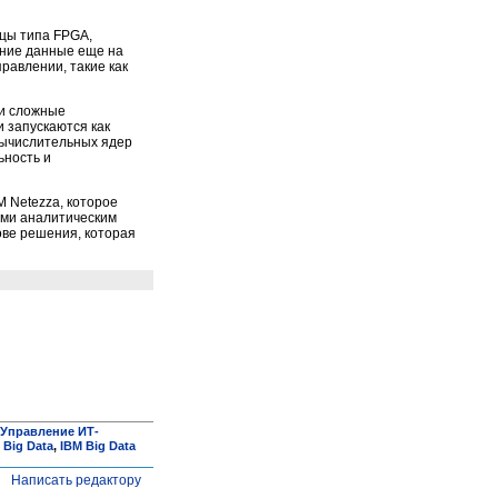
цы типа FPGA,
ние данные еще на
равлении, такие как
и сложные
 запускаются как
вычислительных ядер
ьность и
 Netezza, которое
ими аналитическим
ове решения, которая
Управление ИТ-
,
Big Data
,
IBM Big Data
Написать редактору