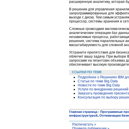
расширенную аналитику, которая бу
В решении для управления хранили
запрограммированные для эффекти
выходе с диска. Тем самым устраня
процессор, системы хранения и сет
Сложные громоздкие математическ
аналитические операции баз данны
независимые процессы, работающие
решения, система параллельных ан
масштабируемость для сложной ана
Устраните препятствия для бизнеса
облегчит вашу задачу. При выборе 
запросами на гигантских объемах 
обеспечивает высокую производите
ССЫЛКИ ПО ТЕМЕ
Подробнее о Решениях IBM дл
Статьи по теме Big Data
Новости по теме Big Data
Услуги по внедрению решений
Заказать проведение презент
Консультация по выбору реше
Главная страница
-
Программные пр
инфраструктурой
,
Оптимизация бизн
Распечатать »
Правила публикации »