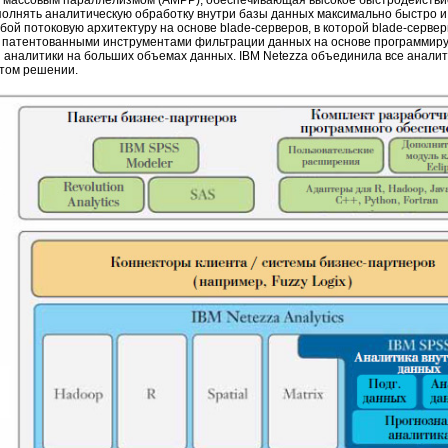
с массовым параллелизмом (AMPP), обеспечивающая высокое быстродействи
полнять аналитическую обработку внутри базы данных максимально быстро и
ой потоковую архитектуру на основе blade-серверов, в которой blade-серве
 патентованными инструментами фильтрации данных на основе программиру
 аналитики на больших объемах данных. IBM Netezza объединила все аналит
стом решении.