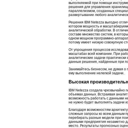
выполняемой при помощи инструмент
решения для управления хранилища
параллелизмом, созданных специал
развертывание любого аналитическ
Решения IBM Netezza выгодно отлича
котором мощность и масштабируемо
аналитической обработки. В отлич
составе множество систем, в котор
одном мощном программно-аппаратно
потому имеет низкую совокупную ст
От упрощения процессов исследова
масштабах всей компании. При раб
аналитические задачи практически 
данные решения, найденные при по
Занимайтесь бизнесом, не думая о
ему выполнение нелегкой задачи.
Высокая производитель
IBM Netezza создала чрезвычайно 
объемах данных. Встраивая аналит
возможность работать с данными не
не нужно будет выполнять задачи 
Благодаря возможностям архитектур
сложные запросы ко всем данным п
перебирать разные модели при по
данными предприятия незаметно дл
место. Результаты прогнозных оцен