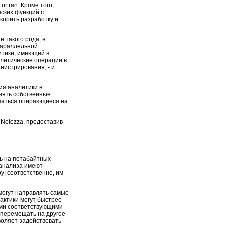
rtran. Кроме того,
ских функций с
корить разработку и
 такого рода, в
параллельной
итики, имеющей в
алитические операции в
нистрирования, - и
ия аналитики в
нять собственные
иматься опирающиеся на
Netezza, предоставив
ь на петабайтных
 анализа имеют
у; соответственно, им
могут направлять самые
актики могут быстрее
еми соответствующими
 перемещать на другое
воляет задействовать