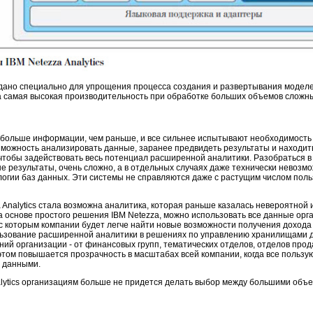
дано специально для упрощения процесса создания и развертывания моделе
 самая высокая производительность при обработке больших объемов сложн
больше информации, чем раньше, и все сильнее испытывают необходимость 
зможность анализировать данные, заранее предвидеть результаты и находит
 чтобы задействовать весь потенциал расширенной аналитики. Разобраться в
е результаты, очень сложно, а в отдельных случаях даже технически невозмо
огии баз данных. Эти системы не справляются даже с растущим числом пол
Analytics стала возможна аналитика, которая раньше казалась невероятной 
 основе простого решения IBM Netezza, можно использовать все данные орг
 с которым компании будет легче найти новые возможности получения дохода
ьзование расширенной аналитики в решениях по управлению хранилищами д
ний организации - от финансовых групп, тематических отделов, отделов прод
этом повышается прозрачность в масштабах всей компании, когда все пользу
 данными.
alytics организациям больше не придется делать выбор между большими объ