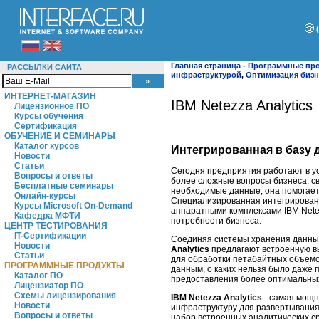
Главная страница
-
Программные пр
РАССЫЛКИ САЙТА
инфраструктурой
,
Оптимизация бизн
ИНТЕРНЕТ-МАГАЗИН
IBM Netezza Analytics
Лицензионное ПО
Курсы обучения
Сертификация
ОБУЧЕНИЕ И СЕМИНАРЫ
Каталог курсов
Интегрированная в базу 
Новости
Статьи
Сегодня предприятия работают в у
Вопросы и ответы
более сложные вопросы бизнеса, с
Бесплатные семинары
необходимые данные, она помогает
Онлайн-курсы
Специализированная интегрированн
Курсы Microsoft On-Demand
аппаратными комплексами IBM Nete
Кафедра МФТИ
потребности бизнеса.
ЦЕНТР ТЕСТИРОВАНИЯ
IT-Сертификации
Соединяя системы хранения данных
Новости
Analytics
предлагают встроенную в
Статьи
для обработки петабайтных объемо
ПРОГРАММНЫЕ ПРОДУКТЫ
данным, о каких нельзя было даже п
Каталог ПО
предоставления более оптимальных
Лицензиатор ПО
Схемы лицензирования
IBM Netezza Analytics
- самая мощн
Новости
инфраструктуру для развертывания
Вопросы и ответы
набор встроенных аналитических ср