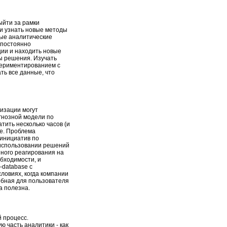
ыйти за рамки
 и узнать новые методы
ные аналитические
 постоянно
ции и находить новые
ы решения. Изучать
периментированием с
ть все данные, что
низации могут
гнозной модели по
тить несколько часов (и
е. Проблема
 инициатив по
 использовании решений
ного реагирования на
бходимости, и
-database с
ловиях, когда компании
обная для пользователя
а полезна.
 процесс.
часть аналитики - как