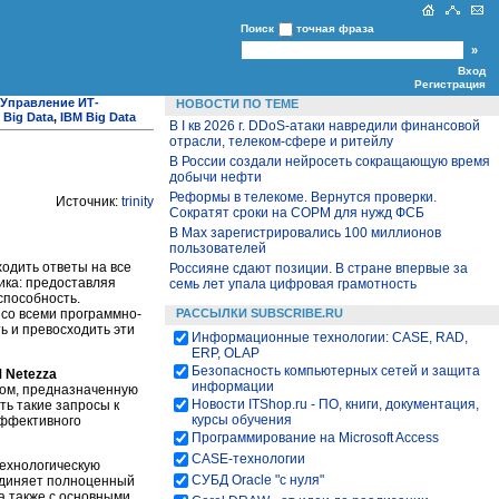
Поиск
точная фраза
Вход
Регистрация
Управление ИТ-
НОВОСТИ ПО ТЕМЕ
,
Big Data
,
IBM Big Data
В I кв 2026 г. DDoS-атаки навредили финансовой
отрасли, телеком-сфере и ритейлу
В России создали нейросеть сокращающую время
добычи нефти
Реформы в телекоме. Вернутся проверки.
Источник:
trinity
Сократят сроки на СОРМ для нужд ФСБ
В Max зарегистрировались 100 миллионов
пользователей
одить ответы на все
Россияне сдают позиции. В стране впервые за
ика: предоставляя
семь лет упала цифровая грамотность
способность.
РАССЫЛКИ SUBSCRIBE.RU
со всеми программно-
 и превосходить эти
Информационные технологии: CASE, RAD,
ERP, OLAP
Безопасность компьютерных сетей и защита
 Netezza
информации
ом, предназначенную
Новости ITShop.ru - ПО, книги, документация,
ь такие запросы к
курсы обучения
 эффективного
Программирование на Microsoft Access
CASE-технологии
ехнологическую
СУБД Oracle "с нуля"
единяет полноценный
а также с основными