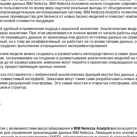
щами данных IBM Netezza. IBM Netezza положила начало созданию соврем
е пользователи по всему миру ощутили реальные выгоды от объединения с
опроизводительную интегрированную систему. IBM Netezza Analytics позволя
ьные преимущества для бизнеса от новых бизнес-моделей и помогает компа
итоговой стоимости продукции.
ый удобный в применении подход к серьезной аналитике. Аналитические мод
ерах аналитики. При этом увеличивается полное время от начала работы на
тся перемещать данные из хранилища или другого источника данных на серве
ный, но к тому же неэффективный: он работает не со всеми типами данных, 
атрудняет выполнение итерационного экспериментирования.
ческие модели можно создавать и развертывать непосредственно в самих хр
мя, затрачиваемое на создание и развертывание аналитических моделей на
ью до ее развертывания, компании могут перейти к принятию опирающихся 
осу, предоставляющую ценные знания.
za поставляется с библиотекой аналитических функций внутри баз данных, 
 совместимый интерфейс. Заказчики могут также сами разрабатывать новые 
ями расширений платформы. Это самая простая и открытая платформа, о
ков и структур.
;
отки с возможностями масштабирования в
IBM Netezza Analytics
используетс
е для управления хранилищами данных IBM Netezza. Лежащая в его основе 