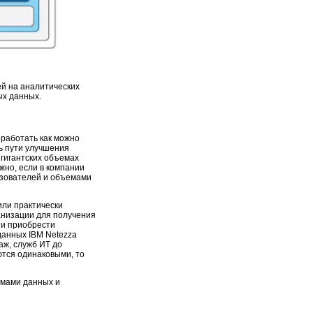
й на аналитических
ых данных.
работать как можно
ь пути улучшения
 гигантских объемах
жно, если в компании
ьзователей и объемами
или практически
анизации для получения
 и приобрести
анных IBM Netezza
аж, служб ИТ до
ются одинаковыми, то
емами данных и