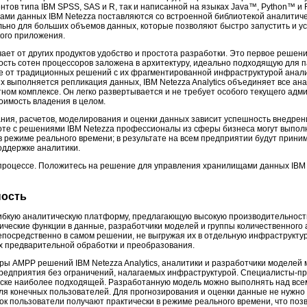
ов типа IBM SPSS, SAS и R, так и написанной на языках Java™, Python™ и Fo
ми данных IBM Netezza поставляются со встроенной библиотекой аналитиче
ьно для больших объемов данных, которые позволяют быстро запустить и ус
ого приложения.
ет от других продуктов удобство и простота разработки. Это первое решение
сть сотен процессоров заложена в архитектуру, идеально подходящую для 
ие от традиционных решений с их фрагментированной инфраструктурой анал
ых выполняется репликация данных, IBM Netezza Analytics объединяет все ан
м комплексе. Он легко развертывается и не требует особого текущего адми
оимость владения в целом.
ния, расчетов, моделирования и оценки данных зависит успешность внедрен
оте с решениями IBM Netezza профессионалы из сферы бизнеса могут выпол
в режиме реального времени; в результате на всем предприятии будут прин
ддержке аналитики.
 процессе. Положитесь на решение для управления хранилищами данных IBM 
ность
гибкую аналитическую платформу, предлагающую высокую производительност
ические функции в данные, разработчики моделей и группы количественного
посредственно в самом решении, не выгружая их в отдельную инфраструктур
их предварительной обработки и преобразования.
ы AMPP решений IBM Netezza Analytics, аналитики и разработчики моделей 
редприятия без ограничений, налагаемых инфраструктурой. Специалисты-пр
иске наиболее подходящей. Разработанную модель можно выполнять над вс
я конечных пользователей. Для прогнозирования и оценки данные не нужно
ок пользователи получают практически в режиме реального времени, что поз