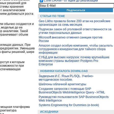
Corel DRAW - от идеи до реализации
енных решений для
истемы хранения
ет аналитическим
ниям добиваться роста
СТАТЬИ ПО ТЕМЕ
Geo Likho провела более 200 атак на российские
ели обычно создаются и
организации за семь месяцев
д моделью до ее
Подписан закон об уголовной ответственности за
р аналитики. Такой
утечки персональных данных
ограничивает объем
Microsoft внезапно отменил санкции против
России
анилищах данных. При
Amazon создал особую компанию, чтобы засылать
 предприятии. Уменьшив
сотрудников к конкурентам для тайного сбора
на факты решений, шире
информации
СУБД для высоких нагрузок: почему крупнейшие
компании страны выбирают Postgres Pro
доступ к которым
Enterprise
возможности при
беспечивающая
НОВИНКИ КАТАЛОГА DOWNLOAD
Задворьев И.С. Язык PL/SQL. Учебно-
методическое пособие.
Шаблоны облачной архитектуры
Создание запросов с помощью SAP
BusinessObjects WebIntelligence Query - HTML
Руководство пользователя SAP BusinessObjects
Web Intelligence
Systems Engineering for Dummies (e-book)
я мощная платформа
архитектура
ИСХОДНИКИ