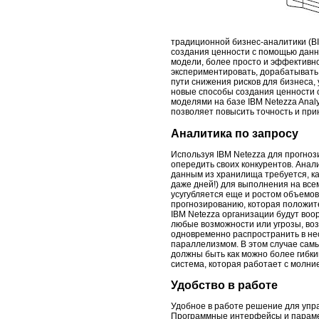
традиционной бизнес-аналитики (BI
создания ценности с помощью данн
модели, более просто и эффективн
экспериментировать, дорабатывать
пути снижения рисков для бизнеса,
новые способы создания ценности
моделями на базе IBM Netezza Anal
позволяет повысить точность и пр
Аналитика по запросу
Используя IBM Netezza для прогноз
опередить своих конкурентов. Анал
данным из хранилища требуется, ка
даже дней!) для выполнения на вс
усугубляется еще и ростом объемо
прогнозированию, которая положит
IBM Netezza организации будут во
любые возможности или угрозы, воз
одновременно распространить в нео
параллелизмом. В этом случае сам
должны быть как можно более гибки
система, которая работает с молн
Удобство в работе
Удобное в работе решение для упра
Программные интерфейсы и парамет