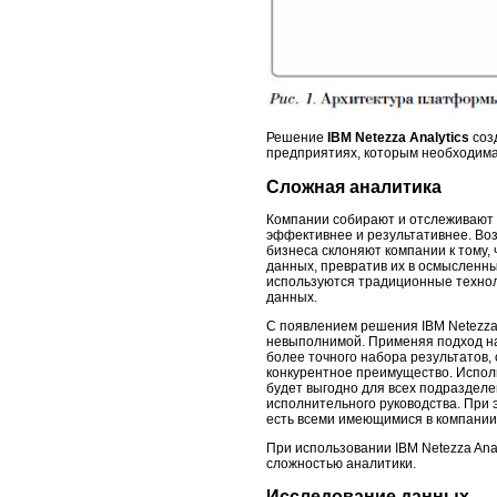
Решение
IBM Netezza Analytics
соз
предприятиях, которым необходима
Сложная аналитика
Компании собирают и отслеживают 
эффективнее и результативнее. Во
бизнеса склоняют компании к тому,
данных, превратив их в осмысленны
используются традиционные технол
данных.
С появлением решения IBM Netezza 
невыполнимой. Применяя подход на
более точного набора результатов,
конкурентное преимущество. Испол
будет выгодно для всех подразделе
исполнительного руководства. При 
есть всеми имеющимися в компании
При использовании IBM Netezza An
сложностью аналитики.
Исследование данных