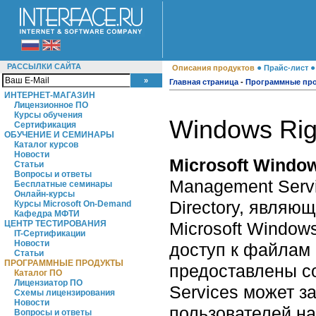
РАССЫЛКИ САЙТА
●
Описания продуктов
Прайс-лист
Главная страница
-
Программные пр
ИНТЕРНЕТ-МАГАЗИН
Лицензионное ПО
Курсы обучения
Windows Rig
Сертификация
ОБУЧЕНИЕ И СЕМИНАРЫ
Каталог курсов
Новости
Microsoft Windo
Статьи
Вопросы и ответы
Management Servi
Бесплатные семинары
Онлайн-курсы
Directory, являю
Курсы Microsoft On-Demand
Кафедра МФТИ
Microsoft Window
ЦЕНТР ТЕСТИРОВАНИЯ
IT-Сертификации
Новости
доступ к файлам 
Статьи
ПРОГРАММНЫЕ ПРОДУКТЫ
предоставлены со
Каталог ПО
Лицензиатор ПО
Services может 
Схемы лицензирования
Новости
пользователей на
Вопросы и ответы