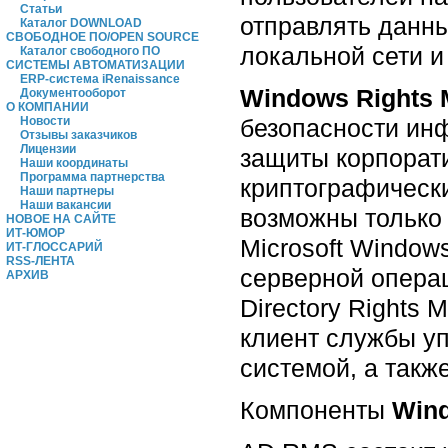
Статьи
отправлять данны
Каталог DOWNLOAD
СВОБОДНОЕ ПО/OPEN SOURCE
локальной сети и
Каталог свободного ПО
СИСТЕМЫ АВТОМАТИЗАЦИИ
ERP-система iRenaissance
Windows Rights 
Документооборот
О КОМПАНИИ
безопасности инф
Новости
Отзывы заказчиков
Лицензии
защиты корпорат
Наши координаты
Программа партнерства
криптографическ
Наши партнеры
Наши вакансии
возможны только 
НОВОЕ НА САЙТЕ
ИТ-ЮМОР
Microsoft Window
ИТ-ГЛОССАРИЙ
RSS-ЛЕНТА
серверной операц
АРХИВ
Directory Rights
клиент службы у
системой, а такж
Компоненты
Wind