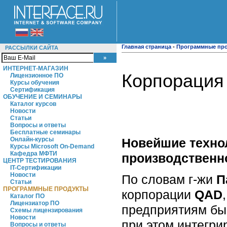
Главная страница
-
Программные пр
РАССЫЛКИ САЙТА
ИНТЕРНЕТ-МАГАЗИН
Корпорация
Лицензионное ПО
Курсы обучения
Сертификация
ОБУЧЕНИЕ И СЕМИНАРЫ
Каталог курсов
Новости
Статьи
Вопросы и ответы
Бесплатные семинары
Новейшие техно
Онлайн-курсы
Курсы Microsoft On-Demand
Кафедра МФТИ
производственн
ЦЕНТР ТЕСТИРОВАНИЯ
IT-Сертификации
Новости
По словам г-жи
П
Статьи
ПРОГРАММНЫЕ ПРОДУКТЫ
корпорации
QAD
Каталог ПО
Лицензиатор ПО
предприятиям бы
Схемы лицензирования
Новости
при этом интегри
Вопросы и ответы