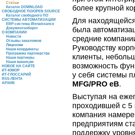
Статьи
более крупной ко
Каталог DOWNLOAD
СВОБОДНОЕ ПО/OPEN SOURCE
Каталог свободного ПО
Для находящейся
СИСТЕМЫ АВТОМАТИЗАЦИИ
ERP-система iRenaissance
была автоматизац
Документооборот
О КОМПАНИИ
средние компани
Новости
Отзывы заказчиков
Лицензии
Руководству корп
Наши координаты
Программа партнерства
клиенты, неболь
Наши партнеры
Наши вакансии
возможность фун
НОВОЕ НА САЙТЕ
ИТ-ЮМОР
у себя системы 
ИТ-ГЛОССАРИЙ
RSS-ЛЕНТА
MFG/PRO eB
.
АРХИВ
Выступая на еже
проходившей с 5 
компания намере
предприятиям ста
поддержку уровн