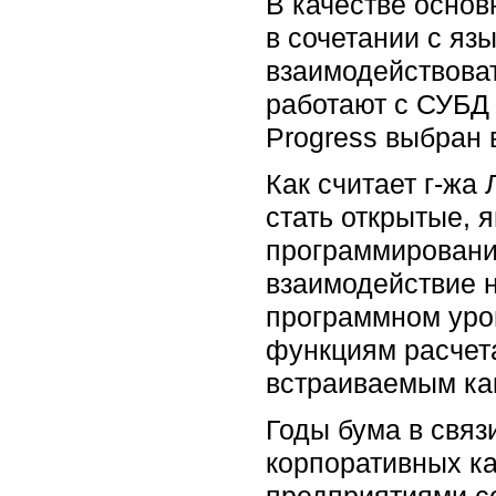
В качестве осно
в сочетании с яз
взаимодействоват
работают с СУБД P
Progress выбран 
Как считает г-жа
стать открытые,
программировани
взаимодействие 
программном уров
функциям расчета
встраиваемым как
Годы бума в связ
корпоративных к
предприятиями се