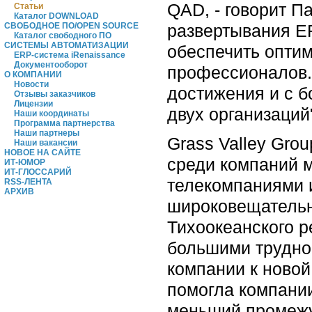
QAD, - говорит П
Статьи
Каталог DOWNLOAD
развертывания E
СВОБОДНОЕ ПО/OPEN SOURCE
Каталог свободного ПО
СИСТЕМЫ АВТОМАТИЗАЦИИ
обеспечить опти
ERP-система iRenaissance
Документооборот
профессионалов.
О КОМПАНИИ
Новости
достижения и с 
Отзывы заказчиков
Лицензии
двух организаций
Наши координаты
Программа партнерства
Наши партнеры
Grass Valley Gro
Наши вакансии
НОВОЕ НА САЙТЕ
среди компаний м
ИТ-ЮМОР
ИТ-ГЛОССАРИЙ
телекомпаниями и
RSS-ЛЕНТА
АРХИВ
широковещательн
Тихоокеанского р
большими трудно
компании к новой
помогла компании
меньший промежу