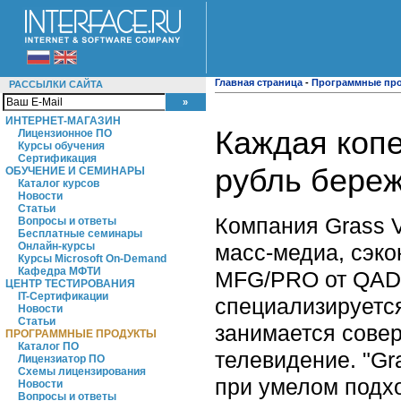
Главная страница
-
Программные пр
РАССЫЛКИ САЙТА
ИНТЕРНЕТ-МАГАЗИН
Каждая коп
Лицензионное ПО
Курсы обучения
Сертификация
рубль бере
ОБУЧЕНИЕ И СЕМИНАРЫ
Каталог курсов
Новости
Статьи
Компания Grass V
Вопросы и ответы
Бесплатные семинары
масс-медиа, сэк
Онлайн-курсы
Курсы Microsoft On-Demand
Кафедра МФТИ
MFG/PRO от QAD з
ЦЕНТР ТЕСТИРОВАНИЯ
IT-Сертификации
специализируется
Новости
Статьи
занимается сове
ПРОГРАММНЫЕ ПРОДУКТЫ
Каталог ПО
телевидение. "Gra
Лицензиатор ПО
Схемы лицензирования
при умелом подх
Новости
Вопросы и ответы