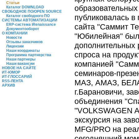
Статьи
образовательных 
Каталог DOWNLOAD
СВОБОДНОЕ ПО/OPEN SOURCE
публиковалась в 
Каталог свободного ПО
СИСТЕМЫ АВТОМАТИЗАЦИИ
сайта "Саммит Те
ERP-система iRenaissance
Документооборот
О КОМПАНИИ
"Юбилейная" был
Новости
Отзывы заказчиков
дополнительных р
Лицензии
Наши координаты
спроса на продук
Программа партнерства
Наши партнеры
компанией "Самм
Наши вакансии
НОВОЕ НА САЙТЕ
семинаров-презен
ИТ-ЮМОР
ИТ-ГЛОССАРИЙ
МАЗ, АМАЗ, БЕЛАЗ
RSS-ЛЕНТА
АРХИВ
г.Барановичи, за
объединения "Спа
"VOLKSWAGEN AG"
экскурсия на зав
MFG/PRO на реал
сегодняшний мом