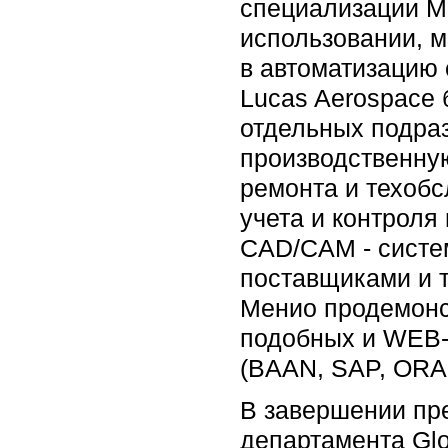
специализации M
использовании, м
в автоматизацию 
Lucas Aerospace
отдельных подра
производственную
ремонта и техобс
учета и контроля
CAD/CAM - систем
поставщиками и т
Менио продемонс
подобных и WEB-
(BAAN, SAP, OR
В завершении пре
департамента Glo