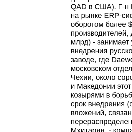
QAD в США). Г-н
на рынке ERP-сис
оборотом более 
производителей, 
млрд) - занимает
внедрения русск
заводе, где Daew
московском отдел
Чехии, около со
и Македонии это
козырями в борь
срок внедрения (
вложений, связа
перераспределени
Мхитарян, - ком