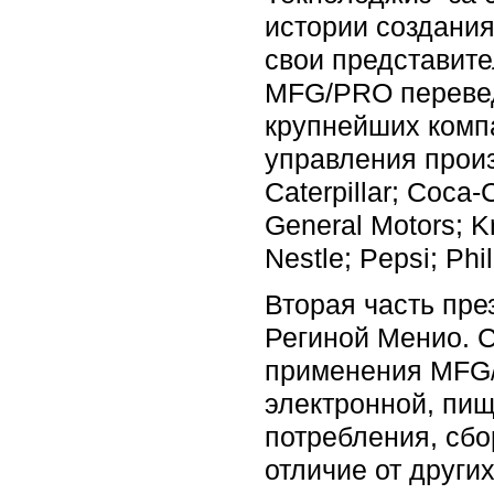
истории создани
свои представите
MFG/PRO переведе
крупнейших комп
управления произ
Caterpillar; Coca
General Motors; K
Nestle; Pepsi; Phi
Вторая часть пр
Региной Менио. 
применения MFG/
электронной, пищ
потребления, сбо
отличие от других