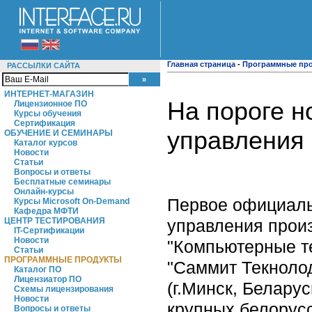
Главная страница
-
Программные пр
РАССЫЛКИ САЙТА
ИНТЕРНЕТ-МАГАЗИН
На пороге н
Лицензионное ПО
Курсы обучения
Сертификация
управления
ОБУЧЕНИЕ И СЕМИНАРЫ
Каталог курсов
Новости
Статьи
Вопросы и ответы
Бесплатные семинары
Онлайн-курсы
Первое официаль
Курсы Microsoft On-Demand
Кафедра МФТИ
управления прои
ЦЕНТР ТЕСТИРОВАНИЯ
IT-Сертификации
Новости
"Компьютерные те
Статьи
ПРОГРАММНЫЕ ПРОДУКТЫ
"Саммит Текноло
Каталог ПО
Лицензиатор ПО
(г.Минск, Белару
Схемы лицензирования
Новости
крупных белорус
Вопросы и ответы