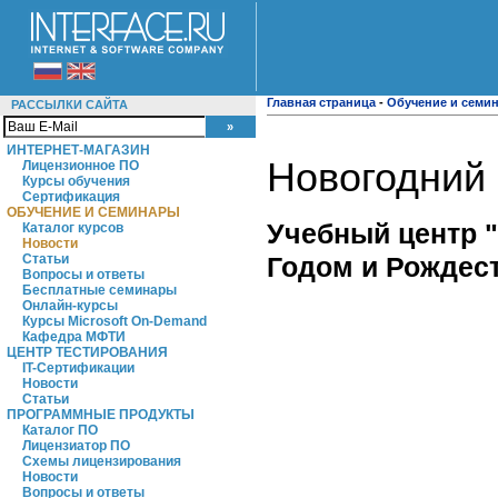
Главная страница
-
Обучение и семи
РАССЫЛКИ САЙТА
ИНТЕРНЕТ-МАГАЗИН
Новогодний 
Лицензионное ПО
Курсы обучения
Сертификация
ОБУЧЕНИЕ И СЕМИНАРЫ
Учебный центр 
Каталог курсов
Новости
Годом и Рождес
Статьи
Вопросы и ответы
Бесплатные семинары
Онлайн-курсы
Курсы Microsoft On-Demand
Кафедра МФТИ
ЦЕНТР ТЕСТИРОВАНИЯ
IT-Сертификации
Новости
Статьи
ПРОГРАММНЫЕ ПРОДУКТЫ
Каталог ПО
Лицензиатор ПО
Схемы лицензирования
Новости
Вопросы и ответы