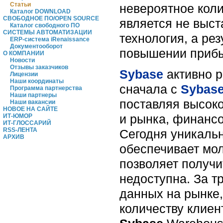
Статьи
невероятное кол
Каталог DOWNLOAD
СВОБОДНОЕ ПО/OPEN SOURCE
является не выст
Каталог свободного ПО
СИСТЕМЫ АВТОМАТИЗАЦИИ
технология, а ре
ERP-система iRenaissance
Документооборот
повышении прибы
О КОМПАНИИ
Новости
Отзывы заказчиков
Sybase
активно р
Лицензии
Наши координаты
сначала с
Sybase
Программа партнерства
Наши партнеры
поставляя высок
Наши вакансии
НОВОЕ НА САЙТЕ
и рынка, финанс
ИТ-ЮМОР
ИТ-ГЛОССАРИЙ
RSS-ЛЕНТА
Сегодня уникаль
АРХИВ
обеспечивает мо
позволяет получ
недоступна. За т
данных на рынке,
количеству клиен