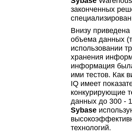
Sybase
Warehous
законченных реш
специализирован
Внизу приведена
объема данных (т
использовании т
хранения информ
информация была
ими тестов. Как 
IQ имеет показат
конкурирующие т
данных до 300 - 
Sybase
использу
высокоэффективн
технологий.