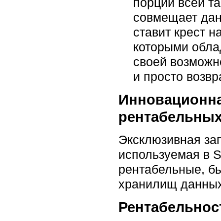
порции всей та
совмещает дан
ставит крест 
которыми обла
своей возможн
и просто возв
Инновационна
рентабельны
Эксклюзивная зап
используемая в S
рентабельные, б
хранилищ данных
Рентабельнос