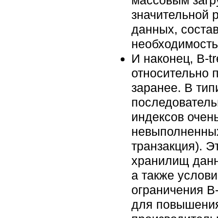
значительной 
данных, состав
необходимость
И наконец, B-t
относительно п
заранее. В ти
последовательн
индексов очень
невыполненных
транзакция). Э
хранилищ данн
а также услови
ограничения B-
для повышения