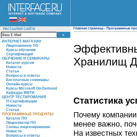
Главная страница
-
Программные пр
РАССЫЛКИ САЙТА
ИНТЕРНЕТ-МАГАЗИН
Эффективны
Лицензионное ПО
Курсы обучения
Сертификация
Хранилищ 
ОБУЧЕНИЕ И СЕМИНАРЫ
Каталог курсов
Новости
Статьи
Вопросы и ответы
Бесплатные семинары
Онлайн-курсы
Курсы Microsoft On-Demand
Кафедра МФТИ
ЦЕНТР ТЕСТИРОВАНИЯ
Статистика ус
IT-Сертификации
Новости
Статьи
Почему компании 
ПРОГРАММНЫЕ ПРОДУКТЫ
Каталог ПО
менее важно, по
Лицензиатор ПО
Схемы лицензирования
На известных тех
Новости
Вопросы и ответы