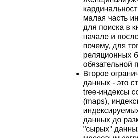
кардинальность
малая часть и
для поиска в к
начале и после
почему, для т
реляционных б
обязательной п
Второе ограни
данных - это с
tree-индексы с
(maps), индекс
индексируемых
данных до раз
"сырых" данных
массовым загр