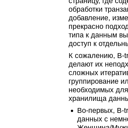
страницу, где со
обработки транза
добавление, изме
прекрасно подход
типа к данным в
доступ к отдельн
К сожалению, B-t
делают их непод
сложных итератив
группирование ил
необходимых для 
хранилища данны
Во-первых, B-t
данных с немн
Женщина/Мужчи