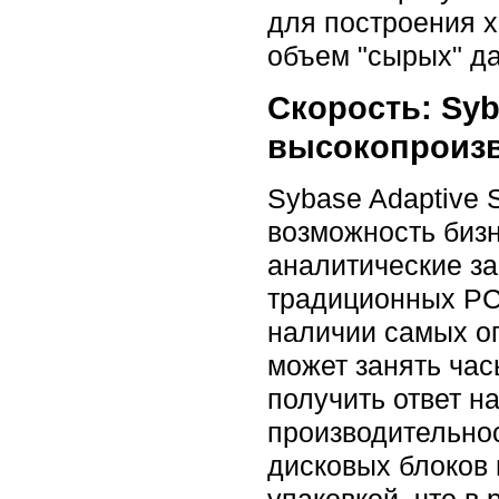
для построения х
объем "сырых" д
Скорость: Syb
высокопроизв
Sybase Adaptive S
возможность бизн
аналитические за
традиционных РС
наличии самых о
может занять часы
получить ответ н
производительнос
дисковых блоков 
упаковкой, что в