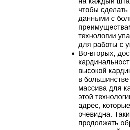
на каждый штат
чтобы сделать
данными с бол
преимуществам
технологии уп
для работы с 
Во-вторых, до
кардинальност
высокой кардин
в большинстве 
массива для к
этой технолог
адрес, которы
очевидна. Так
продолжать об