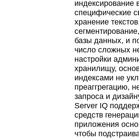
индексирование в
специфические св
хранение текстов
сегментирование,
базы данных, и п
число сложных н
настройки админи
хранилищу, основ
индексами не ук
преаггрегацию, н
запроса и дизайн
Server IQ подде
средств генераци
приложения основ
чтобы подстраива