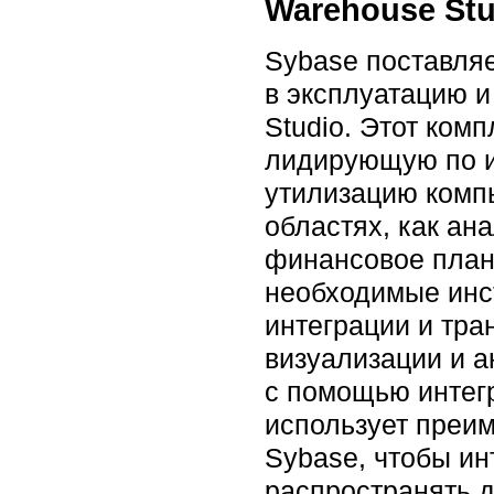
Warehouse St
Sybase поставля
в эксплуатацию 
Studio. Этот ком
лидирующую по и
утилизацию компь
областях, как ан
финансовое план
необходимые инс
интеграции и тра
визуализации и а
с помощью интегр
использует преи
Sybase, чтобы ин
распространять д