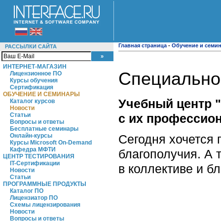
Главная страница
-
Обучение и семи
РАССЫЛКИ САЙТА
ИНТЕРНЕТ-МАГАЗИН
Специально
Лицензионное ПО
Курсы обучения
Сертификация
ОБУЧЕНИЕ И СЕМИНАРЫ
Учебный центр 
Каталог курсов
Новости
с их профессио
Статьи
Вопросы и ответы
Бесплатные семинары
Сегодня хочется 
Онлайн-курсы
Курсы Microsoft On-Demand
Кафедра МФТИ
благополучия. А 
ЦЕНТР ТЕСТИРОВАНИЯ
IT-Сертификации
в коллективе и б
Новости
Статьи
ПРОГРАММНЫЕ ПРОДУКТЫ
Каталог ПО
Лицензиатор ПО
Схемы лицензирования
Новости
Вопросы и ответы