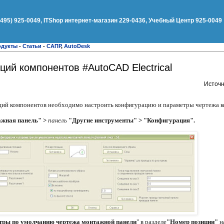
(495) 925-0049, ITShop интернет-магазин 229-0436, Учебный Центр 925-0049
одукты
-
Статьи
-
САПР
,
AutoDesk
ций компонентов #AutoCAD Electrical
Источн
ций компонентов необходимо настроить конфигурацию и параметры чертежа к
жная панель" >
панель
"Другие инструменты" > "Конфигурация".
тры по умолчанию чертежа монтажной панели
" в разделе
"Номер позиции"
н