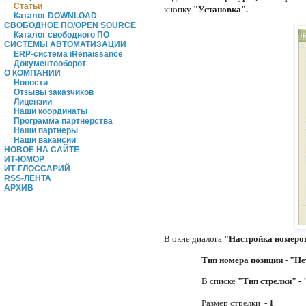
Статьи
кнопку
"Установка".
Каталог DOWNLOAD
СВОБОДНОЕ ПО/OPEN SOURCE
Каталог свободного ПО
СИСТЕМЫ АВТОМАТИЗАЦИИ
ERP-система iRenaissance
Документооборот
О КОМПАНИИ
Новости
Отзывы заказчиков
Лицензии
Наши координаты
Программа партнерства
Наши партнеры
Наши вакансии
НОВОЕ НА САЙТЕ
ИТ-ЮМОР
ИТ-ГЛОССАРИЙ
RSS-ЛЕНТА
АРХИВ
В окне диалога
"Настройка номеров
·
Тип номера позиции
-
"Не
·
В списке
"Тип стрелки" -
·
Размер стрелки -
1