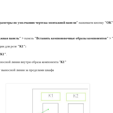
раметры по умолчанию чертежа монтажной панели"
нажимаем кнопку
"ОК"
жная панель" >
панель
"Вставить компоновочные образы компонентов" > 
ии для реле
"К1":
"
К1"
.
ыносной линии внутри образа компонента "
К1"
 выносной линии за пределами шкафа