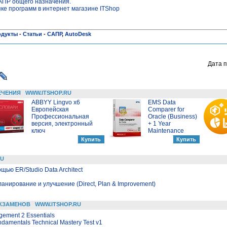
САПР общего назначения.
пке программ в интернет магазине ITShop
одукты
-
Статьи
-
САПР
,
AutoDesk
Дата п
ЕЧЕНИЯ
WWW.ITSHOP.RU
ABBYY Lingvo x6
EMS Data
Европейская
Comparer for
Профессиональная
Oracle (Business)
версия, электронный
+ 1 Year
ключ
Maintenance
RU
ью ER/Studio Data Architect
ланирование и улучшение (Direct, Plan & Improvement)
КЗАМЕНОВ
WWW.ITSHOP.RU
agement 2 Essentials
ndamentals Technical Mastery Test v1