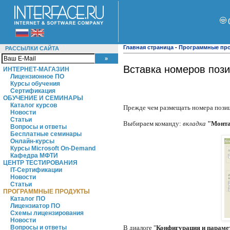
Главная страница
-
Программные пр
РАССЫЛКИ САЙТА
Вставка номеров пози
ИНТЕРНЕТ-МАГАЗИН
Лицензионное ПО
Курсы обучения
Сертификация
ОБУЧЕНИЕ И СЕМИНАРЫ
Каталог курсов
Прежде чем размещать номера пози
Новости
Статьи
Выбираем команду:
вкладка
"Монта
Вопросы и ответы
Бесплатные семинары
Онлайн-курсы
Курсы Microsoft On-Demand
Кафедра МФТИ
ЦЕНТР ТЕСТИРОВАНИЯ
IT-Сертификации
Новости
Статьи
ПРОГРАММНЫЕ ПРОДУКТЫ
Каталог ПО
Лицензиатор ПО
Схемы лицензирования
Новости
Вопросы и ответы
В диалоге "
Конфигурация и параме