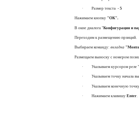
·
Размер текста -
5
Нажимаем кнопку
"ОК".
В окне диалога "
Конфигурация и па
Переходим к размещению прзиций.
Выбираем команду:
вкладка
"Монта
Размещаем выноску с номером позиц
·
Указываем курсором реле 
·
Указываем точку начала в
·
Указываем конечную точку
·
Нажимаем клавишу
Enter
.