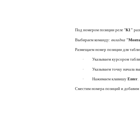
Под номером позиции реле "
К1"
раз
Выбираем команду:
вкладка
"Монта
Размещаем номер позиции для таблич
·
Указываем курсором табли
·
Указываем точку начала в
·
Нажимаем клавишу
Enter
.
Сместим номера позиций и добавим 