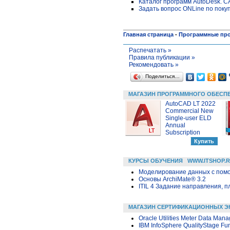
Каталог программ AutoDesk. 
Задать вопрос ONLine по поку
Главная страница
-
Программные пр
Распечатать »
Правила публикации »
Рекомендовать »
Поделиться…
МАГАЗИН ПРОГРАММНОГО ОБЕСП
AutoCAD LT 2022
Commercial New
Single-user ELD
Annual
Subscription
КУРСЫ ОБУЧЕНИЯ
WWW.ITSHOP.
Моделирование данных с помощ
Основы ArchiMate® 3.2
ITIL 4 Задание направления, п
МАГАЗИН СЕРТИФИКАЦИОННЫХ Э
Oracle Utilities Meter Data Man
IBM InfoSphere QualityStage Fu