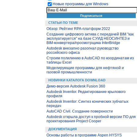
Новые программы для Windows
СТАТЬИ ПО ТЕМЕ
Обзор: Рейтинг RPA-платформ 2022
Создание цифрового актива с передачей BIM "как
эксплуатируется" на базе СУИД НЕОСИНТЕЗ и
BIM-конвертера/просмотрщика InterBridge
Autodesk внезапно разогнал руководство
российского офиса
Строим полилинию в AutoCAD по координатам из
таблицы Excel
Моделирующие программы для нефтяной и
газовой промышленности
НОВИНКИ КАТАЛОГА DOWNLOAD
Демо-версия Autodesk Fusion 360
Autodesk Inventor. Редактирование крылового
профиля
Autodesk Inventor: Синтез конических зубчатых
передач
AutoCAD Civil. Создание поверхности
Autodesk открыла доступ к пробной версии ПО для
проектирования Project Cooper
ДОКУМЕНТАЦИЯ
Основы работы в программе Aspen HYSYS