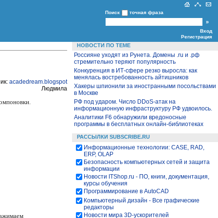
Поиск
точная фраза
Вход
Регистрация
НОВОСТИ ПО ТЕМЕ
Россияне уходят из Рунета. Домены .ru и .рф
стремительно теряют популярность
Конкуренция в ИТ-сфере резко выросла: как
менялась востребованность айтишников
ик:
acadedream
.blogspot
Хакеры шпионили за иностранными посольствами
Людмила
в Москве
омпоновки.
РФ под ударом. Число DDoS-атак на
информационную инфраструктуру РФ удвоилось.
Аналитики F6 обнаружили вредоносные
программы в бесплатных онлайн-библиотеках
РАССЫЛКИ SUBSCRIBE.RU
Информационные технологии: CASE, RAD,
ERP, OLAP
Безопасность компьютерных сетей и защита
информации
Новости ITShop.ru - ПО, книги, документация,
курсы обучения
Программирование в AutoCAD
Компьютерный дизайн - Все графические
редакторы
Новости мира 3D-ускорителей
ажимаем