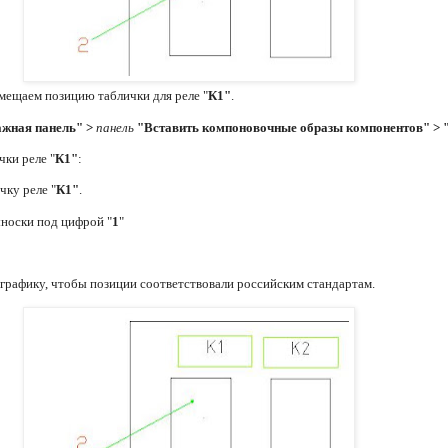
мещаем позицию таблички для реле "
К1"
.
жная панель" >
панель
"Вставить компоновочные образы компонентов" > 
ки реле "
К1"
:
чку реле "
К1"
.
ыноски под цифрой "
1
"
графику, чтобы позиции соответствовали российским стандартам.