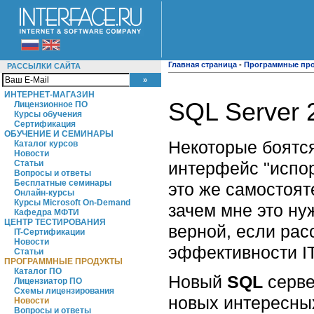
Главная страница
-
Программные пр
РАССЫЛКИ САЙТА
ИНТЕРНЕТ-МАГАЗИН
SQL Server 
Лицензионное ПО
Курсы обучения
Сертификация
ОБУЧЕНИЕ И СЕМИНАРЫ
Некоторые боятс
Каталог курсов
Новости
интерфейс "испор
Статьи
Вопросы и ответы
Бесплатные семинары
это же самостоят
Онлайн-курсы
Курсы Microsoft On-Demand
зачем мне это ну
Кафедра МФТИ
ЦЕНТР ТЕСТИРОВАНИЯ
верной, если рас
IT-Сертификации
Новости
эффективности IT
Статьи
ПРОГРАММНЫЕ ПРОДУКТЫ
Каталог ПО
Новый
SQL
серве
Лицензиатор ПО
Схемы лицензирования
новых интересны
Новости
Вопросы и ответы