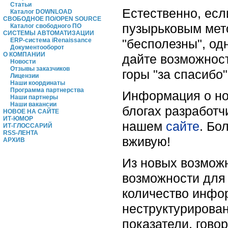
Статьи
Естественно, есл
Каталог DOWNLOAD
СВОБОДНОЕ ПО/OPEN SOURCE
пузырьковым мет
Каталог свободного ПО
СИСТЕМЫ АВТОМАТИЗАЦИИ
"бесполезны", од
ERP-система iRenaissance
Документооборот
О КОМПАНИИ
дайте возможност
Новости
Отзывы заказчиков
горы "за спасибо"
Лицензии
Наши координаты
Программа партнерства
Информация о но
Наши партнеры
Наши вакансии
блогах разработч
НОВОЕ НА САЙТЕ
ИТ-ЮМОР
нашем
сайте
. Бо
ИТ-ГЛОССАРИЙ
RSS-ЛЕНТА
вживую!
АРХИВ
Из новых возмож
возможности для 
количество инфор
неструктурирован
показатели, говор