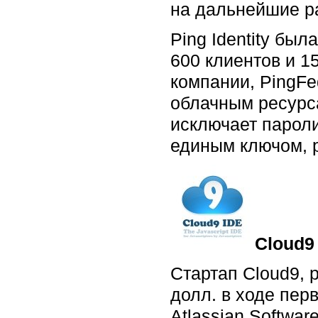
на дальнейшие ра
Ping Identity бы
600 клиентов и 1
компании, PingFe
облачным ресурса
исключает парол
единым ключом, 
Cloud9
Стартап Cloud9, 
долл. в ходе пер
Atlassian Softwa