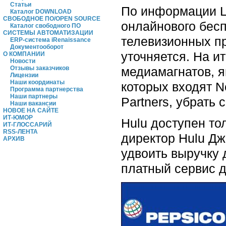
Статьи
По информации Lo
Каталог DOWNLOAD
СВОБОДНОЕ ПО/OPEN SOURCE
онлайнового бес
Каталог свободного ПО
СИСТЕМЫ АВТОМАТИЗАЦИИ
телевизионных п
ERP-система iRenaissance
Документооборот
уточняется. На и
О КОМПАНИИ
Новости
медиамагнатов, 
Отзывы заказчиков
Лицензии
Наши координаты
которых входят Ne
Программа партнерства
Наши партнеры
Partners, убрать 
Наши вакансии
НОВОЕ НА САЙТЕ
ИТ-ЮМОР
Hulu доступен то
ИТ-ГЛОССАРИЙ
RSS-ЛЕНТА
директор Hulu Дж
АРХИВ
удвоить выручку 
платный сервис д