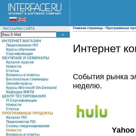
Главная страница
-
Программные пр
РАССЫЛКИ САЙТА
ИНТЕРНЕТ-МАГАЗИН
Интернет к
Лицензионное ПО
Курсы обучения
Сертификация
ОБУЧЕНИЕ И СЕМИНАРЫ
Каталог курсов
Новости
Статьи
События рынка э
Вопросы и ответы
Бесплатные семинары
неделю.
Онлайн-курсы
Курсы Microsoft On-Demand
Кафедра МФТИ
ЦЕНТР ТЕСТИРОВАНИЯ
IT-Сертификации
Новости
Статьи
ПРОГРАММНЫЕ ПРОДУКТЫ
Каталог ПО
Лицензиатор ПО
Схемы лицензирования
Yahoo
Новости
Вопросы и ответы