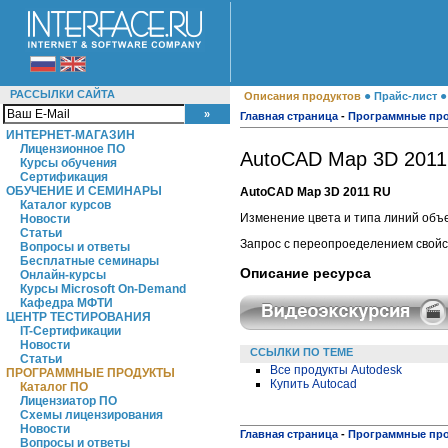
РАССЫЛКИ САЙТА
●
Описания продуктов
Прайс-лист
Главная страница
-
Программные пр
ИНТЕРНЕТ-МАГАЗИН
Лицензионное ПО
AutoCAD Map 3D 2011 
Курсы обучения
Сертификация
ОБУЧЕНИЕ И СЕМИНАРЫ
AutoCAD Map 3D 2011 RU
Каталог курсов
Изменение цвета и типа линий объе
Новости
Статьи
Запрос с переопроеделением свойс
Вопросы и ответы
Бесплатные семинары
Описание ресурса
Онлайн-курсы
Курсы Microsoft On-Demand
Кафедра МФТИ
ЦЕНТР ТЕСТИРОВАНИЯ
IT-Сертификации
Новости
ССЫЛКИ ПО ТЕМЕ
Статьи
Все продукты Autodesk
ПРОГРАММНЫЕ ПРОДУКТЫ
Купить Autocad
Каталог ПО
Лицензиатор ПО
Схемы лицензирования
Новости
Главная страница
-
Программные пр
Вопросы и ответы