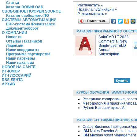
Статьи
Распечатать »
Каталог DOWNLOAD
Правила публикации »
СВОБОДНОЕ ПО/OPEN SOURCE
Рекомендовать »
Каталог свободного ПО
СИСТЕМЫ АВТОМАТИЗАЦИИ
Поделиться…
ERP-система iRenaissance
Документооборот
МАГАЗИН ПРОГРАММНОГО ОБЕСП
О КОМПАНИИ
AutoCAD LT 2022
Новости
Commercial New
Отзывы заказчиков
Single-user ELD
Лицензии
Annual
Наши координаты
Subscription
Программа партнерства
Наши партнеры
Наши вакансии
НОВОЕ НА САЙТЕ
ИТ-ЮМОР
ИТ-ГЛОССАРИЙ
RSS-ЛЕНТА
АРХИВ
КУРСЫ ОБУЧЕНИЯ
WWW.ITSHOP.
Резервное копирование, восс
Методология и практика упра
Python Базовый курс c AI
МАГАЗИН СЕРТИФИКАЦИОННЫХ Э
Oracle Business Intelligence App
IBM Notes Traveler Administrati
IBM Maximo Asset Management V7