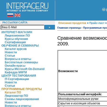
РАССЫЛКИ САЙТА
●
Описания продуктов
Прайс-лист
Главная страница
-
Программные пр
ИНТЕРНЕТ-МАГАЗИН
Лицензионное ПО
Сравнение возможнос
Курсы обучения
Сертификация
2009.
ОБУЧЕНИЕ И СЕМИНАРЫ
Каталог курсов
Новости
Статьи
Вопросы и ответы
Бесплатные семинары
Онлайн-курсы
Курсы Microsoft On-Demand
Возможности
Кафедра МФТИ
ЦЕНТР ТЕСТИРОВАНИЯ
IT-Сертификации
Новости
Статьи
ПРОГРАММНЫЕ ПРОДУКТЫ
Каталог ПО
Пользовательский интерфейс
Лицензиатор ПО
Многофункциональные ручки
Схемы лицензирования
Новости
Скрытие и изоляция объектов
Вопросы и ответы