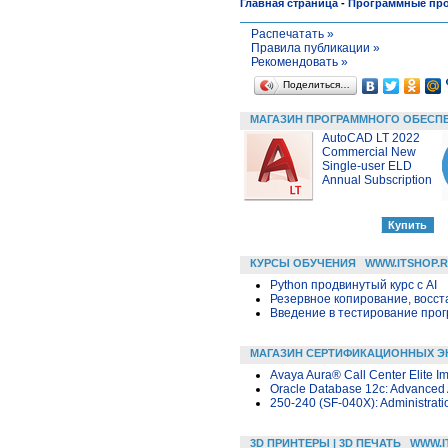
Главная страница
-
Программные пр
Распечатать »
Правила публикации »
Рекомендовать »
Поделиться…
МАГАЗИН ПРОГРАММНОГО ОБЕСП
AutoCAD LT 2022
Commercial New
Single-user ELD
Annual Subscription
КУРСЫ ОБУЧЕНИЯ
WWW.ITSHOP.
Python продвинутый курс с AI
Резервное копирование, восс
Введение в тестирование про
МАГАЗИН СЕРТИФИКАЦИОННЫХ Э
Avaya Aura® Call Center Elite 
Oracle Database 12c: Advanced 
250-240 (SF-040X): Administrati
3D ПРИНТЕРЫ | 3D ПЕЧАТЬ
WWW.I