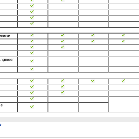
дложки
Engineer
ов
9