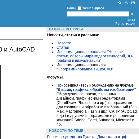
Поиск
точная фраза
Вход
Регистрация
ВАЖНЫЕ РЕСУРСЫ
Новости, статьи и рассылки.
Новости
Статьи
0 и AutoCAD
Информационная рассылка "Новости,
статьи, обзоры мира видеотехнологий, 3D-
графики и визуализации"
Информационная рассылка
"Программирование в AutoCAD"
Форумы.
Присоединяйтесь к обсуждению на Форуме
"
Дизайн, графика, обработка изображений
".
Обсуждение вопросов, связанных с
дизайном, графическими редакторами
(CorelDraw, Photoshop и др.), программами
для создания и обработки изображений (3ds
Max, Macromedia Flash и др.), САПР (AutoCad
и др.) и другими программами и решениями
компаний Adobe, Corel, Autodesk, Microsoft и
пр.
НОВОСТИ ПО ТЕМЕ
Россияне уходят из Рунета. Домены .ru и .рф