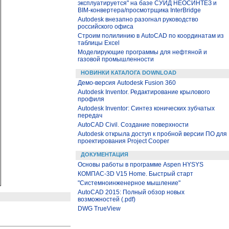
эксплуатируется" на базе СУИД НЕОСИНТЕЗ и
BIM-конвертера/просмотрщика InterBridge
Autodesk внезапно разогнал руководство
российского офиса
Строим полилинию в AutoCAD по координатам из
таблицы Excel
Моделирующие программы для нефтяной и
газовой промышленности
НОВИНКИ КАТАЛОГА DOWNLOAD
Демо-версия Autodesk Fusion 360
Autodesk Inventor. Редактирование крылового
профиля
Autodesk Inventor: Синтез конических зубчатых
передач
AutoCAD Civil. Создание поверхности
Autodesk открыла доступ к пробной версии ПО для
проектирования Project Cooper
ДОКУМЕНТАЦИЯ
Основы работы в программе Aspen HYSYS
КОМПАС-3D V15 Home. Быстрый старт
"Системноинженерное мышление"
AutoCAD 2015: Полный обзор новых
возможностей (.pdf)
DWG TrueView