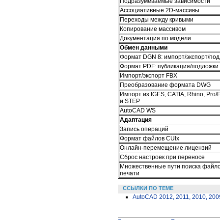
Подразумеваемые зависимости
Ассоциативные 2D-массивы
Переходы между кривыми
Копирование массивом
Документация по модели
Обмен данными
Формат DGN 8: импорт/экспорт/по
Формат PDF: публикация/подложки
Импорт/экспорт FBX
Преобразование формата DWG
Импорт из IGES, CATIA, Rhino, Pro/
и STEP
AutoCAD WS
Адаптация
Запись операций
Формат файлов CUIx
Онлайн-перемещение лицензий
Сброс настроек при переносе
Множественные пути поиска файл
печати
ССЫЛКИ ПО ТЕМЕ
AutoCAD 2012, 2011, 2010, 200