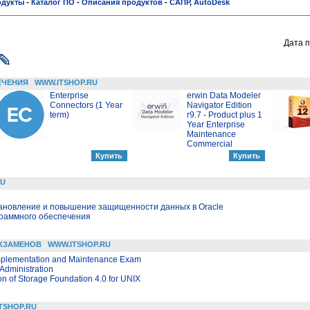
одукты
-
Каталог ПО
-
Описания продуктов
-
САПР
,
AutoDesk
Дата п
ЕЧЕНИЯ
WWW.ITSHOP.RU
Enterprise
erwin Data Modeler
Connectors (1 Year
Navigator Edition
term)
r9.7 - Product plus 1
Year Enterprise
Maintenance
Commercial
RU
тановление и повышение защищенности данных в Oracle
граммного обеспечения
КЗАМЕНОВ
WWW.ITSHOP.RU
Implementation and Maintenance Exam
Administration
on of Storage Foundation 4.0 for UNIX
TSHOP.RU