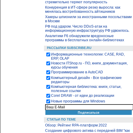
стремительно теряют популярность
Конкуренция в ИТ-сфере резко выросла: как
менялась востребованность айтишников
Хакеры шпионили за иностранными посольствами
в Москве
РФ под ударом. Число DDoS-атак на
информационную инфраструктуру РФ удвоилось.
Аналитики F6 обнаружили вредоносные
программы в бесплатных онлайн-библиотеках
РАССЫЛКИ SUBSCRIBE.RU
Информационные технологии: CASE, RAD,
ERP, OLAP
Новости ITShop.ru - ПО, книги, документация,
курсы обучения
Программирование в AutoCAD
Компьютерный дизайн - Все графические
редакторы
Компьютерная библиотека: книги, статьи,
полезные ссылки
Corel DRAW - от идеи до реализации
Новые программы для Windows
СТАТЬИ ПО ТЕМЕ
Обзор: Рейтинг RPA-платформ 2022
Создание цифрового актива с передачей BIM "как