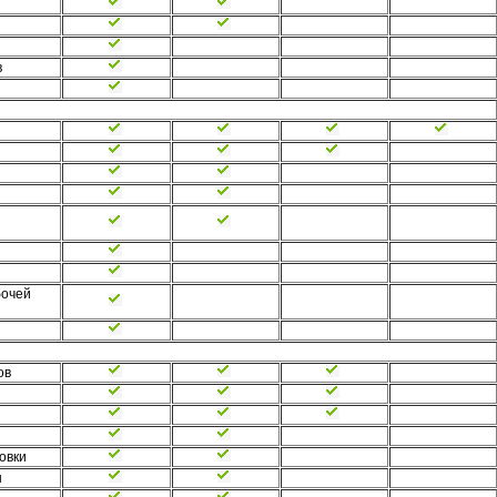
в
бочей
ов
овки
н