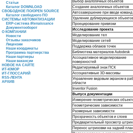
Выбор аналогичных объектов
Статьи
Создание аналогичных объектов
Каталог DOWNLOAD
СВОБОДНОЕ ПО/OPEN SOURCE
Автозавершение при вводе команд
Каталог свободного ПО
Удаление дублирующихся объекто
СИСТЕМЫ АВТОМАТИЗАЦИИ
ERP-система iRenaissance
Проецирование привязки
Документооборот
Исследование проекта
О КОМПАНИИ
Моделирование тел
Новости
Отзывы заказчиков
Моделирование сетей
Лицензии
Поддержка облаков точек
Наши координаты
Библиотека материалов Autodesk
Программа партнерства
Наши партнеры
Ассоциативное моделирование
Наши вакансии
поверхностей
НОВОЕ НА САЙТЕ
Редактируемый знак ПСК
ИТ-ЮМОР
Ассоциативные 3D-массивы
ИТ-ГЛОССАРИЙ
RSS-ЛЕНТА
Управление видовым экраном в ра
АРХИВ
области
Inventor Fusion
Выпуск документации
Измерение геометрических объект
Геометрические зависимости
Размерные зависимости
Прозрачность объектов и слоев
Предварительный просмотр штрих
Перенос штриховки на задний пла