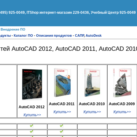
(495) 925-0049, ITShop интернет-магазин 229-0436, Учебный Центр 925-0049
●
Внедрение ПО
одукты
-
Каталог ПО
-
Описания продуктов
-
САПР
,
AutoDesk
тей AutoCAD 2012, AutoCAD 2011, AutoCAD 201
AutoCAD 2011
AutoCAD 2010
AutoCAD 2009
AutoCAD 2012
Купить>>
Купить>>
Купить>>
Купить>>