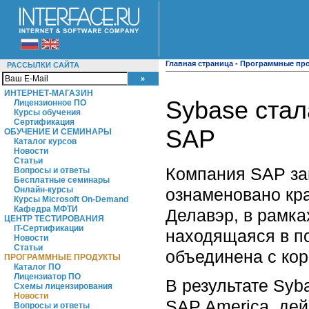
Главная страница
-
Программные пр
РАССЫЛКИ САЙТА
ИНТЕРНЕТ-МАГАЗИН
Sybase ста
Лицензионное ПО
Курсы обучения
Сертификация
SAP
ОБУЧЕНИЕ И СЕМИНАРЫ
Каталог курсов
Новости
Статьи
Компания SAP за
Вопросы и ответы
Бесплатные семинары
ознаменовано кр
Онлайн-курсы
Курсы Microsoft On-Demand
Кафедра МФТИ
Делавэр, в рамках
ЦЕНТР ТЕСТИРОВАНИЯ
IT-Сертификации
находящаяся в п
Новости
Статьи
объединена с ко
ПРОГРАММНЫЕ ПРОДУКТЫ
Каталог ПО
Лицензиатор ПО
В результате Sy
Схемы лицензирования
Новости
SAP America, де
Вопросы и ответы