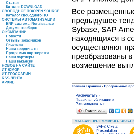
Статьи
Каталог DOWNLOAD
Все размещенные
СВОБОДНОЕ ПО/OPEN SOURCE
Каталог свободного ПО
предыдущее тенд
СИСТЕМЫ АВТОМАТИЗАЦИИ
ERP-система iRenaissance
Sybase, SAP Amer
Документооборот
О КОМПАНИИ
находящихся в с
Новости
Отзывы заказчиков
Лицензии
осуществляют пра
Наши координаты
Программа партнерства
преобразованы в 
Наши партнеры
Наши вакансии
возмещение выпл
НОВОЕ НА САЙТЕ
ИТ-ЮМОР
ИТ-ГЛОССАРИЙ
RSS-ЛЕНТА
АРХИВ
Главная страница
-
Программные пр
Распечатать »
Правила публикации »
Рекомендовать »
Поделиться…
МАГАЗИН ПРОГРАММНОГО ОБЕСП
SAP® Crystal
Presentation