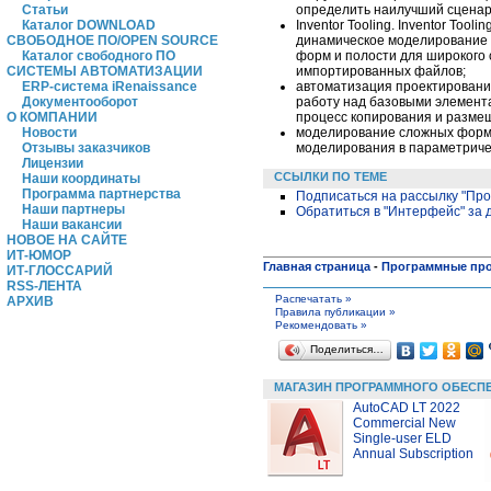
определить наилучший сценар
Статьи
Inventor Tooling. Inventor To
Каталог DOWNLOAD
динамическое моделирование 
СВОБОДНОЕ ПО/OPEN SOURCE
форм и полости для широкого 
Каталог свободного ПО
импортированных файлов;
СИСТЕМЫ АВТОМАТИЗАЦИИ
автоматизация проектирования.
ERP-система iRenaissance
работу над базовыми элемента
Документооборот
процесс копирования и разме
О КОМПАНИИ
моделирование сложных форм. 
Новости
моделирования в параметричес
Отзывы заказчиков
Лицензии
ССЫЛКИ ПО ТЕМЕ
Наши координаты
Программа партнерства
Подписаться на рассылку "Пр
Наши партнеры
Обратиться в "Интерфейс" за
Наши вакансии
НОВОЕ НА САЙТЕ
ИТ-ЮМОР
Главная страница
-
Программные пр
ИТ-ГЛОССАРИЙ
RSS-ЛЕНТА
Распечатать »
АРХИВ
Правила публикации »
Рекомендовать »
Поделиться…
МАГАЗИН ПРОГРАММНОГО ОБЕСП
AutoCAD LT 2022
Commercial New
Single-user ELD
Annual Subscription