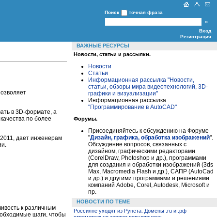
Поиск
точная фраза
Вход
Регистрация
ВАЖНЫЕ РЕСУРСЫ
Новости, статьи и рассылки.
Новости
Статьи
Информационная рассылка "Новости,
статьи, обзоры мира видеотехнологий, 3D-
позволяет
графики и визуализации"
Информационная рассылка
"Программирование в AutoCAD"
ать в 3D-формате, а
качества по более
Форумы.
Присоединяйтесь к обсуждению на Форуме
"
Дизайн, графика, обработка изображений
".
 2011, дает инженерам
Обсуждение вопросов, связанных с
ии.
дизайном, графическими редакторами
(CorelDraw, Photoshop и др.), программами
для создания и обработки изображений (3ds
Max, Macromedia Flash и др.), САПР (AutoCad
и др.) и другими программами и решениями
компаний Adobe, Corel, Autodesk, Microsoft и
пр.
НОВОСТИ ПО ТЕМЕ
чивость к различным
Россияне уходят из Рунета. Домены .ru и .рф
еобходимые шаги, чтобы