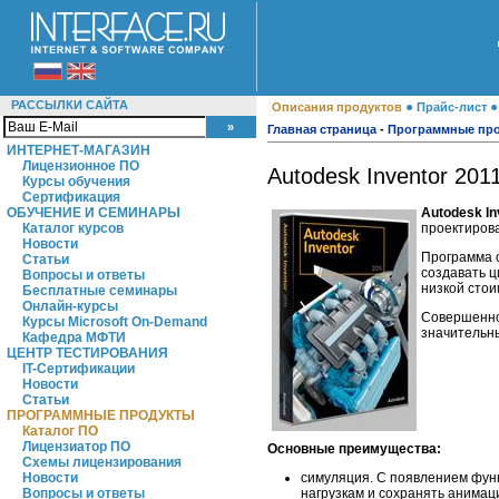
РАССЫЛКИ САЙТА
●
Описания продуктов
Прайс-лист
Главная страница
-
Программные пр
ИНТЕРНЕТ-МАГАЗИН
Лицензионное ПО
Autodesk Inventor 201
Курсы обучения
Сертификация
Autodesk In
ОБУЧЕНИЕ И СЕМИНАРЫ
проектирова
Каталог курсов
Новости
Программа 
Статьи
создавать 
Вопросы и ответы
низкой стои
Бесплатные семинары
Онлайн-курсы
Совершенно 
Курсы Microsoft On-Demand
значительн
Кафедра МФТИ
ЦЕНТР ТЕСТИРОВАНИЯ
IT-Сертификации
Новости
Статьи
ПРОГРАММНЫЕ ПРОДУКТЫ
Каталог ПО
Лицензиатор ПО
Основные преимущества:
Схемы лицензирования
симуляция. С появлением функ
Новости
нагрузкам и сохранять анима
Вопросы и ответы