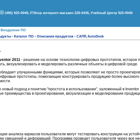
(495) 925-0049, ITShop интернет-магазин 229-0436, Учебный Центр 925-0049
●
Внедрение ПО
одукты
-
Каталог ПО
-
Описания продуктов
-
САПР
,
AutoDesk
1
ventor 2011
- решение на основе технологии цифровых прототипов, которое 
ть, визуализировать и моделировать различные объекты в цифровой среде.
обладает улучшенными функциями, которые позволяют не просто проектиров
цифровые прототипы, помогающие конструировать продукцию более высокого 
мости.
новый подход к понятию "простота в использовании", заложенный в Inventor
ые преимущества в проектировании, визуализации и моделировании продукц
ции анализа каркасов пользователи могут тестировать конструкции на устой
цию смещений и деформаций. Программа проведет пользователя через все н