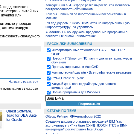
стремительно теряют популярность
Конкуренция в ИТ-сфере резко выросла: как менялась
0%, поддерживает
востребованность айтишников
ать стержни литейных
Хакеры шпионили за иностранными посольствами в
Inventor или
Москве
РФ под ударом. Число DDoS-атак на информационную
ачительно упрощает
инфраструктуру РФ удвоилось.
, автоматизируя
Аналитики F6 обнаружили вредоносные программы в
возможность свободного
бесплатных онлайн-библиотеках
РАССЫЛКИ SUBSCRIBE.RU
Информационные технологии: CASE, RAD, ERP,
OLAP
Новости ITShop.ru - ПО, книги, документация, курсы
обучения
Программирование в AutoCAD
Компьютерный дизайн - Все графические редакторы
СУБД Oracle "с нуля"
Написать редактору
Каждый день новые драйверы для вашего
компьютера!
та публикации: 31.03.2010
Новые программы для Windows
СТАТЬИ ПО ТЕМЕ
Quest Software.
Toad for DBA Suite
Обзор: Рейтинг RPA-платформ 2022
for Oracle
Создание цифрового актива с передачей BIM "как
эксплуатируется" на базе СУИД НЕОСИНТЕЗ и BIM-
конвертера/просмотрщика InterBridge