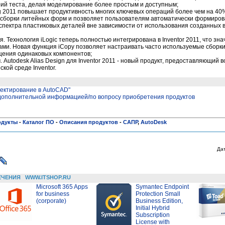
ий теста, делая моделирование более простым и доступным;
oling 2011 повышает продуктивность многих ключевых операций более чем на 4
сборки литейных форм и позволяет пользователям автоматически формиров
спектра пластиковых деталей вне зависимости от использования созданных в 
 Технология iLogic теперь полностью интегрирована в Inventor 2011, что зн
ми. Новая функция iCopy позволяет настраивать часто используемые сборки
щения одинаковых компонентов;
Autodesk Alias Design для Inventor 2011 - новый продукт, предоставляющий 
кой среде Inventor.
оектирование в AutoCAD"
 дополнительной информацией/по вопросу приобретения продуктов
одукты
-
Каталог ПО
-
Описания продуктов
-
САПР
,
AutoDesk
Да
ЕЧЕНИЯ
WWW.ITSHOP.RU
Microsoft 365 Apps
Symantec Endpoint
for business
Protection Small
(corporate)
Business Edition,
Initial Hybrid
Subscription
License with