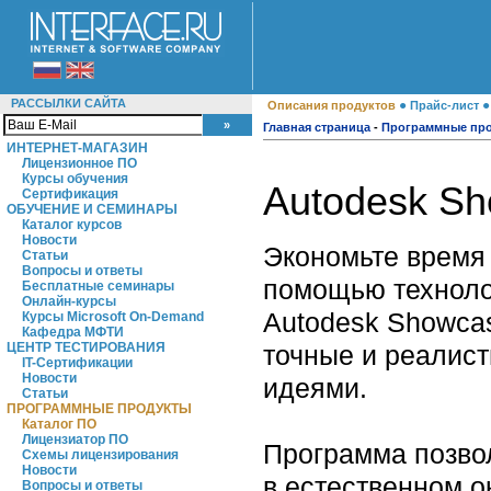
РАССЫЛКИ САЙТА
●
Описания продуктов
Прайс-лист
Главная страница
-
Программные пр
ИНТЕРНЕТ-МАГАЗИН
Лицензионное ПО
Курсы обучения
Autodesk S
Сертификация
ОБУЧЕНИЕ И СЕМИНАРЫ
Каталог курсов
Новости
Экономьте время
Статьи
Вопросы и ответы
помощью техноло
Бесплатные семинары
Онлайн-курсы
Autodesk Showcas
Курсы Microsoft On-Demand
Кафедра МФТИ
точные и реалис
ЦЕНТР ТЕСТИРОВАНИЯ
IT-Сертификации
Новости
идеями.
Статьи
ПРОГРАММНЫЕ ПРОДУКТЫ
Каталог ПО
Лицензиатор ПО
Программа позвол
Схемы лицензирования
Новости
в естественном о
Вопросы и ответы