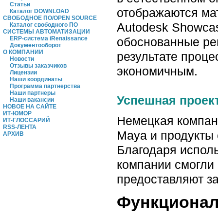
Статьи
отображаются ма
Каталог DOWNLOAD
СВОБОДНОЕ ПО/OPEN SOURCE
Autodesk Showcas
Каталог свободного ПО
СИСТЕМЫ АВТОМАТИЗАЦИИ
обоснованные реш
ERP-система iRenaissance
Документооборот
О КОМПАНИИ
результате проц
Новости
Отзывы заказчиков
экономичным.
Лицензии
Наши координаты
Программа партнерства
Наши партнеры
Успешная проект
Наши вакансии
НОВОЕ НА САЙТЕ
ИТ-ЮМОР
Немецкая компани
ИТ-ГЛОССАРИЙ
RSS-ЛЕНТА
Maya и продукты 
АРХИВ
Благодаря испол
компании смогли 
предоставляют з
Функционал