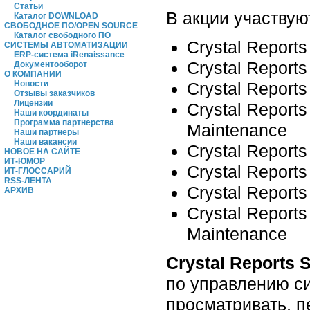
Статьи
В акции участвую
Каталог DOWNLOAD
СВОБОДНОЕ ПО/OPEN SOURCE
Каталог свободного ПО
Crystal Report
СИСТЕМЫ АВТОМАТИЗАЦИИ
ERP-система iRenaissance
Crystal Report
Документооборот
О КОМПАНИИ
Crystal Report
Новости
Отзывы заказчиков
Лицензии
Crystal Report
Наши координаты
Программа партнерства
Maintenance
Наши партнеры
Наши вакансии
Crystal Report
НОВОЕ НА САЙТЕ
ИТ-ЮМОР
Crystal Report
ИТ-ГЛОССАРИЙ
RSS-ЛЕНТА
Crystal Report
АРХИВ
Crystal Reports
Maintenance
Crystal Reports 
по управлению си
просматривать, п