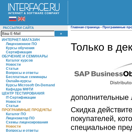
Главная страница
-
Программные пр
РАССЫЛКИ САЙТА
ИНТЕРНЕТ-МАГАЗИН
Только в де
Лицензионное ПО
Курсы обучения
Сертификация
ОБУЧЕНИЕ И СЕМИНАРЫ
Каталог курсов
Новости
Статьи
Вопросы и ответы
Бесплатные семинары
Онлайн-курсы
Курсы Microsoft On-Demand
Кафедра МФТИ
ЦЕНТР ТЕСТИРОВАНИЯ
дополнительные л
IT-Сертификации
Новости
Статьи
Скидка действит
ПРОГРАММНЫЕ ПРОДУКТЫ
Каталог ПО
покупателей, кот
Лицензиатор ПО
Схемы лицензирования
специальное пре
Новости
Вопросы и ответы