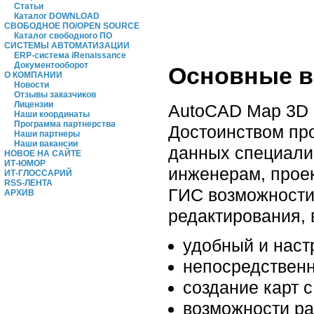
Статьи
Каталог DOWNLOAD
СВОБОДНОЕ ПО/OPEN SOURCE
Каталог свободного ПО
СИСТЕМЫ АВТОМАТИЗАЦИИ
ERP-система iRenaissance
Документооборот
Основные в
О КОМПАНИИ
Новости
Отзывы заказчиков
Лицензии
AutoCAD Map 3D 
Наши координаты
Программа партнерства
Достоинством пр
Наши партнеры
Наши вакансии
данных специали
НОВОЕ НА САЙТЕ
ИТ-ЮМОР
инженерам, прое
ИТ-ГЛОССАРИЙ
RSS-ЛЕНТА
ГИС возможности
АРХИВ
редактирования,
удобный и наст
непосредственн
создание карт 
возможности ра