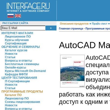
РАССЫЛКИ САЙТА
●
Описания продуктов
Прайс-лист
Главная страница
-
Программные пр
ИНТЕРНЕТ-МАГАЗИН
Лицензионное ПО
Курсы обучения
AutoCAD Ma
Сертификация
ОБУЧЕНИЕ И СЕМИНАРЫ
Каталог курсов
Новости
AutoCAD
Статьи
Вопросы и ответы
специал
Бесплатные семинары
Онлайн-курсы
доступа
Курсы Microsoft On-Demand
Кафедра МФТИ
визуали
ЦЕНТР ТЕСТИРОВАНИЯ
IT-Сертификации
Новости
объедин
Статьи
ПРОГРАММНЫЕ ПРОДУКТЫ
работать как инж
Каталог ПО
Лицензиатор ПО
доступ к одним и
Схемы лицензирования
Новости
Вопросы и ответы