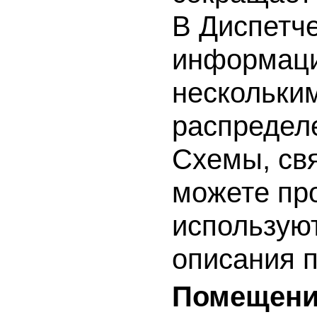
В Диспетч
информаци
нескольки
распредел
Схемы, свя
можете про
использую
описания п
Помещени