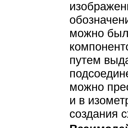
изображен
обозначени
можно был
компонент
путем выда
подсоедине
можно прео
и в изомет
создания с