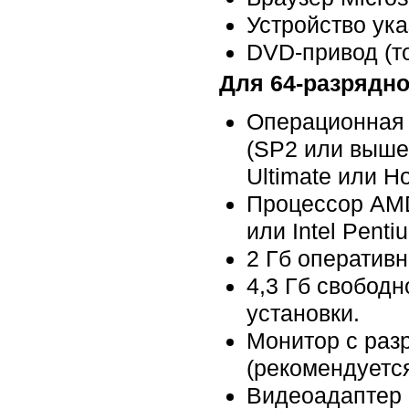
Устройство ука
DVD-привод (то
Для 64-разрядн
Операционная с
(SP2 или выше)
Ultimate или Ho
Процессор AMD 
или Intel Pent
2 Гб оперативн
4,3 Гб свободн
установки.
Монитор с разр
(рекомендуетс
Видеоадаптер 