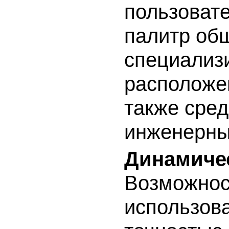
пользоват
палитр общ
специализ
расположе
также сре
инженерны
Динамичес
Возможнос
использова