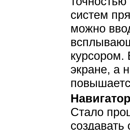
точностью
систем пр
можно ввод
всплывающ
курсором.
экране, а 
повышаетс
Навигатор
Стало прощ
создавать