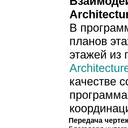
Взаимоде
Architectu
В програм
планов эта
этажей из
Architectur
качестве с
программа
координаци
Передача черте