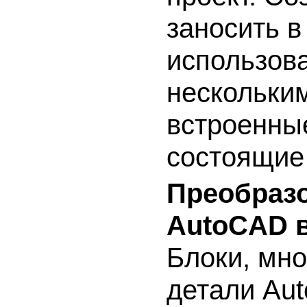
заносить в
использова
нескольким
встроенные
состоящие
Преобразо
AutoCAD 
Блоки, мн
детали Au