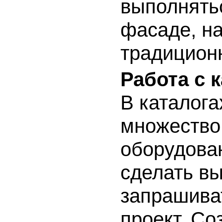
выполнятьс
фасаде, на
традиционн
Работа с 
В каталог
множество
оборудован
сделать в
запрашиват
проект. С