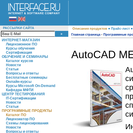
РАССЫЛКИ САЙТА
●
Описания продуктов
Прайс-лист
Главная страница
-
Программные пр
ИНТЕРНЕТ-МАГАЗИН
Лицензионное ПО
Курсы обучения
AutoCAD ME
Сертификация
ОБУЧЕНИЕ И СЕМИНАРЫ
Каталог курсов
Новости
A
Статьи
Вопросы и ответы
с
Бесплатные семинары
Онлайн-курсы
ср
Курсы Microsoft On-Demand
Кафедра МФТИ
пр
ЦЕНТР ТЕСТИРОВАНИЯ
IT-Сертификации
Новости
с
Статьи
ПРОГРАММНЫЕ ПРОДУКТЫ
си
Каталог ПО
Лицензиатор ПО
Схемы лицензирования
И
Новости
Вопросы и ответы