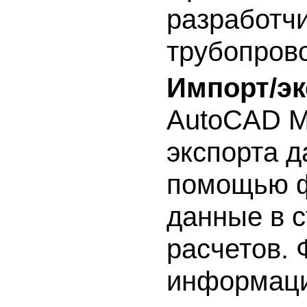
разработч
трубопров
Импорт/эк
AutoCAD M
экспорта д
помощью ф
данные в 
расчетов. 
информаци