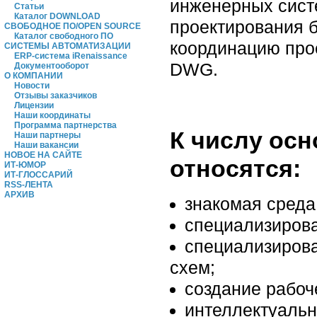
инженерных систе
Статьи
Каталог DOWNLOAD
проектирования б
СВОБОДНОЕ ПО/OPEN SOURCE
Каталог свободного ПО
координацию про
СИСТЕМЫ АВТОМАТИЗАЦИИ
ERP-система iRenaissance
DWG.
Документооборот
О КОМПАНИИ
Новости
Отзывы заказчиков
Лицензии
Наши координаты
Программа партнерства
К числу ос
Наши партнеры
Наши вакансии
НОВОЕ НА САЙТЕ
относятся:
ИТ-ЮМОР
ИТ-ГЛОССАРИЙ
RSS-ЛЕНТА
АРХИВ
знакомая среда
специализирова
специализиров
схем;
создание рабоч
интеллектуальн