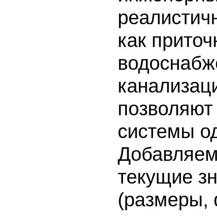
реалистич
как приточ
водоснабж
канализаци
позволяют
системы од
Добавляем
текущие з
(размеры, 