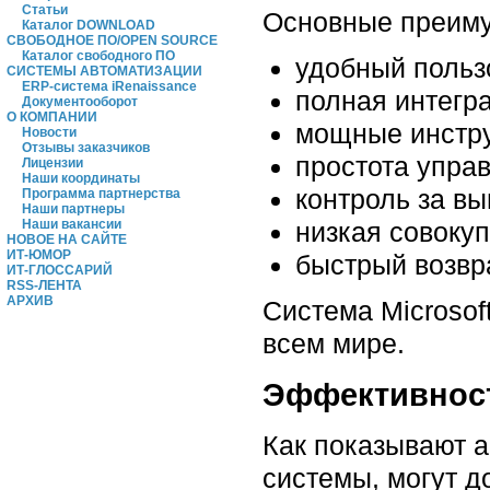
Статьи
Основные преиму
Каталог DOWNLOAD
СВОБОДНОЕ ПО/OPEN SOURCE
Каталог свободного ПО
удобный польз
СИСТЕМЫ АВТОМАТИЗАЦИИ
ERP-система iRenaissance
полная интегра
Документооборот
О КОМПАНИИ
мощные инстру
Новости
Отзывы заказчиков
простота упра
Лицензии
Наши координаты
контроль за в
Программа партнерства
Наши партнеры
низкая совоку
Наши вакансии
НОВОЕ НА САЙТЕ
ИТ-ЮМОР
быстрый возвр
ИТ-ГЛОССАРИЙ
RSS-ЛЕНТА
АРХИВ
Система Microsof
всем мире.
Эффективнос
Как показывают 
системы, могут д