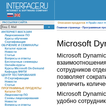
РАССЫЛКИ САЙТА
●
Описания продуктов
Прайс-лист
Главная страница
-
Программные пр
ИНТЕРНЕТ-МАГАЗИН
Лицензионное ПО
Курсы обучения
Microsoft D
Сертификация
ОБУЧЕНИЕ И СЕМИНАРЫ
Каталог курсов
Новости
Microsoft Dynami
Статьи
Вопросы и ответы
взаимоотношения
Бесплатные семинары
Онлайн-курсы
сотрудников отде
Курсы Microsoft On-Demand
Кафедра МФТИ
позволяет сократ
ЦЕНТР ТЕСТИРОВАНИЯ
IT-Сертификации
Новости
увеличить количе
Статьи
ПРОГРАММНЫЕ ПРОДУКТЫ
Каталог ПО
Microsoft Dynami
Лицензиатор ПО
Схемы лицензирования
удобно сотрудник
Новости
Вопросы и ответы