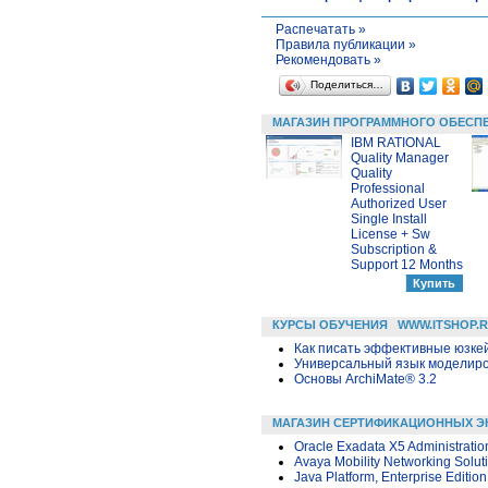
Распечатать »
Правила публикации »
Рекомендовать »
Поделиться…
МАГАЗИН ПРОГРАММНОГО ОБЕСП
IBM RATIONAL
Quality Manager
Quality
Professional
Authorized User
Single Install
License + Sw
Subscription &
Support 12 Months
КУРСЫ ОБУЧЕНИЯ
WWW.ITSHOP.
Как писать эффективные юзкей
Универсальный язык моделиров
Основы ArchiMate® 3.2
МАГАЗИН СЕРТИФИКАЦИОННЫХ Э
Oracle Exadata X5 Administratio
Avaya Mobility Networking Solu
Java Platform, Enterprise Editi