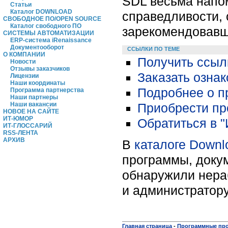
SDL весьма напо
Статьи
Каталог DOWNLOAD
справедливости, с
СВОБОДНОЕ ПО/OPEN SOURCE
Каталог свободного ПО
зарекомендовавш
СИСТЕМЫ АВТОМАТИЗАЦИИ
ERP-система iRenaissance
Документооборот
ССЫЛКИ ПО ТЕМЕ
О КОМПАНИИ
Получить ссыл
Новости
Отзывы заказчиков
Заказать озна
Лицензии
Наши координаты
Подробнее о пр
Программа партнерства
Наши партнеры
Приобрести про
Наши вакансии
НОВОЕ НА САЙТЕ
ИТ-ЮМОР
Обратиться в "
ИТ-ГЛОССАРИЙ
RSS-ЛЕНТА
АРХИВ
В
каталоге Downl
программы, докум
обнаружили нера
и администратору
Главная страница
-
Программные пр