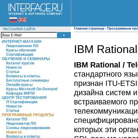
Главная страница
-
Программные пр
РАССЫЛКИ САЙТА
ИНТЕРНЕТ-МАГАЗИН
IBM Rational
Лицензионное ПО
Курсы обучения
Сертификация
ОБУЧЕНИЕ И СЕМИНАРЫ
IBM Rational / Te
Каталог курсов
Новости
стандартного язык
Статьи
Вопросы и ответы
Бесплатные семинары
признан ITU-ETSI
Онлайн-курсы
Курсы Microsoft On-Demand
дизайна систем и
Кафедра МФТИ
ЦЕНТР ТЕСТИРОВАНИЯ
встраиваемого пр
IT-Сертификации
Новости
телекоммуникаци
Статьи
ПРОГРАММНЫЕ ПРОДУКТЫ
специфицировано
Каталог ПО
Лицензиатор ПО
которых эти орган
Схемы лицензирования
Новости
Вопросы и ответы