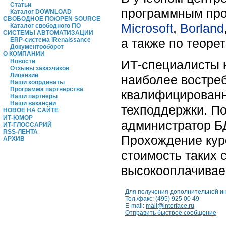
Статьи
программным про
Каталог DOWNLOAD
СВОБОДНОЕ ПО/OPEN SOURCE
Microsoft
,
Borland
Каталог свободного ПО
СИСТЕМЫ АВТОМАТИЗАЦИИ
а также по теоре
ERP-система iRenaissance
Документооборот
О КОМПАНИИ
ИТ-специалисты 
Новости
Отзывы заказчиков
Лицензии
наиболее востре
Наши координаты
Программа партнерства
квалифицированн
Наши партнеры
Наши вакансии
техподдержки. По
НОВОЕ НА САЙТЕ
ИТ-ЮМОР
администратор БД
ИТ-ГЛОССАРИЙ
RSS-ЛЕНТА
Прохождение кур
АРХИВ
стоимость таких 
высокооплачивае
Для получения дополнительной и
Тел./факс: (495) 925 00 49
E-mail:
mail@interface.ru
Отправить быстрое сообщение