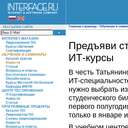
Главная страница
-
Обучение и семи
РАССЫЛКИ САЙТА
ИНТЕРНЕТ-МАГАЗИН
Предъяви ст
Лицензионное ПО
Курсы обучения
Сертификация
ИТ-курсы
ОБУЧЕНИЕ И СЕМИНАРЫ
Каталог курсов
Новости
Статьи
В честь Татьянин
Вопросы и ответы
Бесплатные семинары
ИТ-специальносте
Онлайн-курсы
Курсы Microsoft On-Demand
Кафедра МФТИ
нужно выбрать и
ЦЕНТР ТЕСТИРОВАНИЯ
IT-Сертификации
студенческого би
Новости
Статьи
первого полугоди
ПРОГРАММНЫЕ ПРОДУКТЫ
Каталог ПО
только в январе 
Лицензиатор ПО
Схемы лицензирования
Новости
В учебном центре
Вопросы и ответы