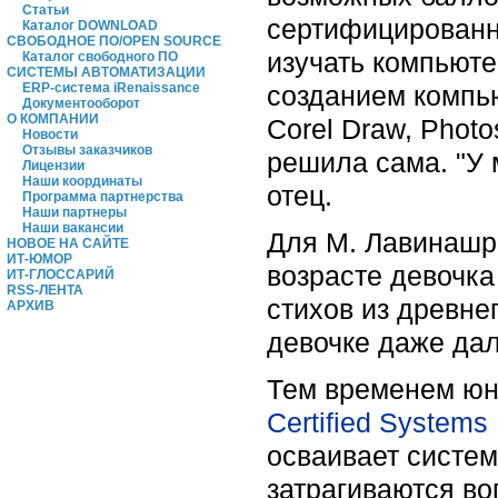
Статьи
сертифицирован
Каталог DOWNLOAD
СВОБОДНОЕ ПО/OPEN SOURCE
изучать компьюте
Каталог свободного ПО
СИСТЕМЫ АВТОМАТИЗАЦИИ
созданием компь
ERP-система iRenaissance
Документооборот
О КОМПАНИИ
Corel Draw, Photo
Новости
Отзывы заказчиков
решила сама. "У 
Лицензии
Наши координаты
отец.
Программа партнерства
Наши партнеры
Наши вакансии
Для М. Лавинашри
НОВОЕ НА САЙТЕ
ИТ-ЮМОР
возрасте девочка
ИТ-ГЛОССАРИЙ
RSS-ЛЕНТА
стихов из древнег
АРХИВ
девочке даже да
Тем временем юна
Certified Systems
осваивает систем
затрагиваются в