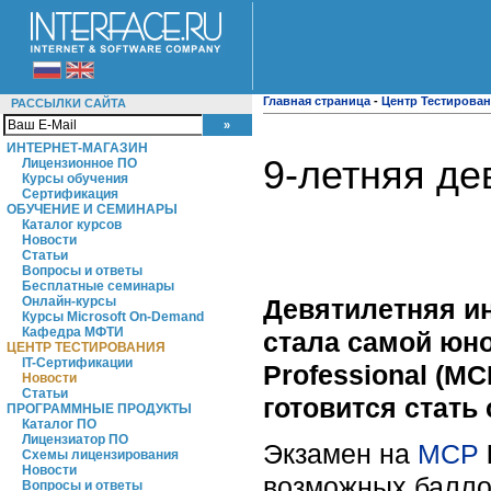
Главная страница
-
Центр Тестирова
РАССЫЛКИ САЙТА
ИНТЕРНЕТ-МАГАЗИН
9-летняя де
Лицензионное ПО
Курсы обучения
Сертификация
ОБУЧЕНИЕ И СЕМИНАРЫ
Каталог курсов
Новости
Статьи
Вопросы и ответы
Бесплатные семинары
Девятилетняя ин
Онлайн-курсы
Курсы Microsoft On-Demand
Кафедра МФТИ
стала самой юно
ЦЕНТР ТЕСТИРОВАНИЯ
IT-Сертификации
Professional (M
Новости
Статьи
готовится стат
ПРОГРАММНЫЕ ПРОДУКТЫ
Каталог ПО
Лицензиатор ПО
Экзамен на
MCP
Схемы лицензирования
Новости
возможных балл
Вопросы и ответы