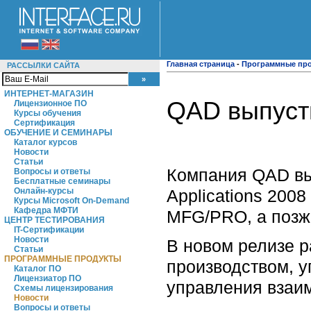
Главная страница
-
Программные пр
РАССЫЛКИ САЙТА
ИНТЕРНЕТ-МАГАЗИН
QAD выпуст
Лицензионное ПО
Курсы обучения
Сертификация
ОБУЧЕНИЕ И СЕМИНАРЫ
Каталог курсов
Новости
Статьи
Компания QAD вы
Вопросы и ответы
Бесплатные семинары
Applications 200
Онлайн-курсы
Курсы Microsoft On-Demand
Кафедра МФТИ
MFG/PRO, а позж
ЦЕНТР ТЕСТИРОВАНИЯ
IT-Сертификации
Новости
В новом релизе 
Статьи
ПРОГРАММНЫЕ ПРОДУКТЫ
производством, у
Каталог ПО
Лицензиатор ПО
управления взаи
Схемы лицензирования
Новости
Вопросы и ответы