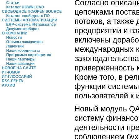
Согласно описан
Статьи
Каталог DOWNLOAD
цепочками поста
СВОБОДНОЕ ПО/OPEN SOURCE
Каталог свободного ПО
потоков, а также
СИСТЕМЫ АВТОМАТИЗАЦИИ
ERP-система iRenaissance
предприятии и вз
Документооборот
О КОМПАНИИ
включены дорабо
Новости
Отзывы заказчиков
Лицензии
международных к
Наши координаты
Программа партнерства
законодательств
Наши партнеры
Наши вакансии
приверженность к
НОВОЕ НА САЙТЕ
ИТ-ЮМОР
Кроме того, в ре
ИТ-ГЛОССАРИЙ
RSS-ЛЕНТА
функции системы 
АРХИВ
пользователей к
Новый модуль QA
систему финансов
деятельности пре
соблюдением бух