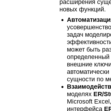
расширения суще
новых функций.
Автоматизаци
усовершенство
задач моделир
эффективности
может быть раз
определенный 
внешние ключи
автоматически
сущности по м
Взаимодейств
моделях
ER/St
Microsoft Exce
интерфейса
ER