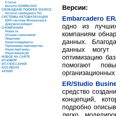
Статьи
Версии:
Каталог DOWNLOAD
СВОБОДНОЕ ПО/OPEN SOURCE
Каталог свободного ПО
Embarcadero ER/
СИСТЕМЫ АВТОМАТИЗАЦИИ
ERP-система iRenaissance
Документооборот
одно из лучших
О КОМПАНИИ
Новости
компаниям обнар
Отзывы заказчиков
Лицензии
данных. Благод
Наши координаты
Программа партнерства
данных могут 
Наши партнеры
Наши вакансии
оптимизацию баз
НОВОЕ НА САЙТЕ
ИТ-ЮМОР
помогают повы
ИТ-ГЛОССАРИЙ
RSS-ЛЕНТА
организационных 
АРХИВ
ER/Studio Busin
средство создан
концепций, кот
подробно описыва
легко моделиро