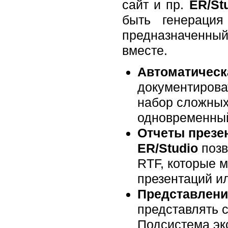
сайт и пр.
ER/St
быть генерация
предназначенны
вместе.
Автоматическ
документирова
набор сложных
одновременный
Отчеты презен
ER/Studio
позв
RTF, которые 
презентаций и
Представлени
представлять 
Подсистема эк