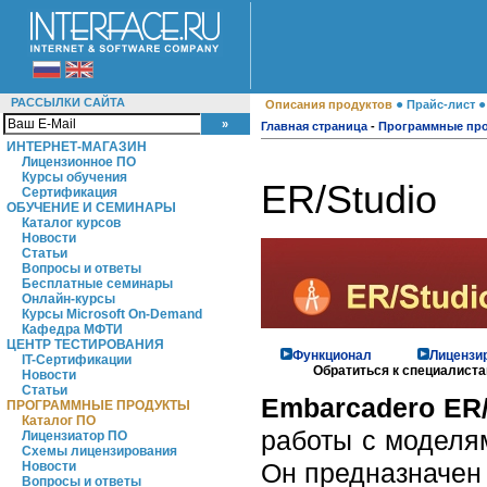
РАССЫЛКИ САЙТА
●
Описания продуктов
Прайс-лист
Главная страница
-
Программные пр
ИНТЕРНЕТ-МАГАЗИН
Лицензионное ПО
Курсы обучения
ER/Studio
Сертификация
ОБУЧЕНИЕ И СЕМИНАРЫ
Каталог курсов
Новости
Статьи
Вопросы и ответы
Бесплатные семинары
Онлайн-курсы
Курсы Microsoft On-Demand
Кафедра МФТИ
ЦЕНТР ТЕСТИРОВАНИЯ
Функционал
Лицензи
IT-Сертификации
Обратиться к специалистам
Новости
Статьи
Embarcadero ER/
ПРОГРАММНЫЕ ПРОДУКТЫ
Каталог ПО
работы с моделя
Лицензиатор ПО
Схемы лицензирования
Он предназначен 
Новости
Вопросы и ответы