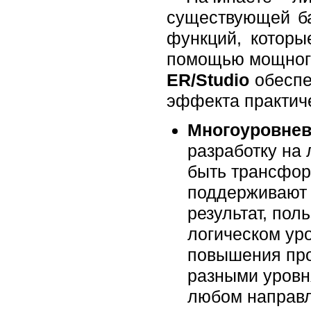
существующей б
функций, которы
помощью мощного
ER/Studio
обеспе
эффекта практиче
Многоуровнев
разработку на 
быть трансфор
поддерживают 
результат, пол
логическом ур
повышения про
разными уровня
любом направл