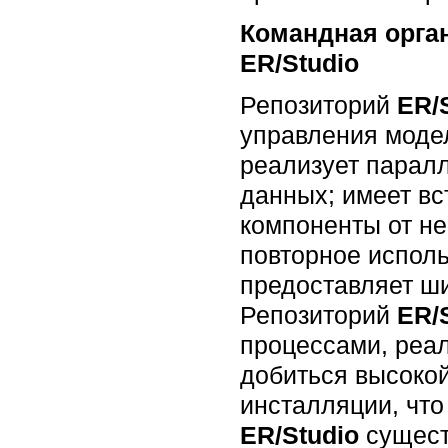
Командная орга
ER/Studio
Репозиторий
ER/
управления моде
реализует парал
данных; имеет в
компоненты от не
повторное исполь
предоставляет ш
Репозиторий
ER/
процессами, реа
добиться высоко
инсталляции, что
ER/Studio
сущест