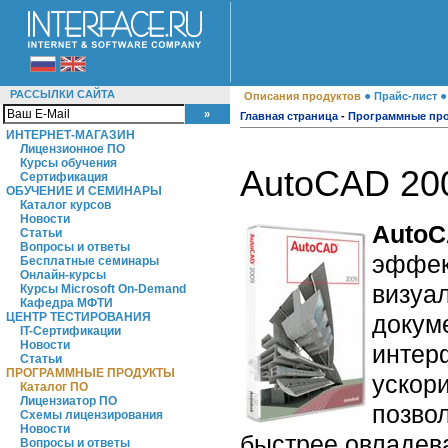
РАССЫЛКИ САЙТА
●
Описания продуктов
Прайс-лист
Главная страница
-
Программные пр
ИНТЕРНЕТ-МАГАЗИН
Лицензионное ПО
Курсы обучения
AutoCAD 20
Сертификация
ОБУЧЕНИЕ И СЕМИНАРЫ
Каталог курсов
Новости
Auto
Статьи
Вопросы и ответы
эффек
Бесплатные семинары
Онлайн-курсы
визуал
Курсы Microsoft On-Demand
Кафедра МФТИ
докум
ЦЕНТР ТЕСТИРОВАНИЯ
IT-Сертификации
Новости
интер
Статьи
ПРОГРАММНЫЕ ПРОДУКТЫ
ускор
Каталог ПО
Лицензиатор ПО
позво
Схемы лицензирования
Новости
быстрее овладев
Вопросы и ответы