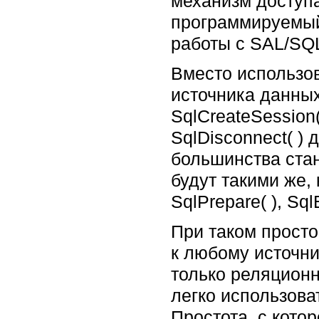
механизм доступа
программируемый 
работы с SAL/SQ
Вместо использов
источника данных
SqlCreateSession(
SqlDisconnect( ) 
большинства ста
будут такими же,
SqlPrepare( ), SqlE
При таком прост
к любому источни
только реляцион
легко использов
Простота, с кото