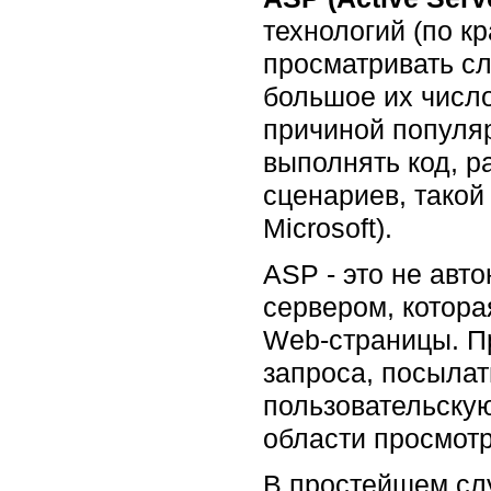
технологий (по к
просматривать сл
большое их числ
причиной популяр
выполнять код, р
сценариев, такой 
Microsoft).
ASP - это не авт
сервером, котор
Web-страницы. П
запроса, посылат
пользовательску
области просмотр
В простейшем слу