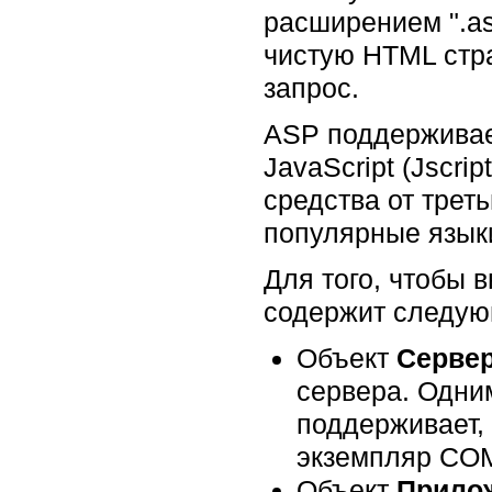
расширением ".as
чистую HTML стра
запрос.
ASP поддерживает
JavaScript (Jscri
средства от трет
популярные языки
Для того, чтобы
содержит следую
Объект
Серве
сервера. Одни
поддерживает, 
экземпляр COM
Объект
Прило