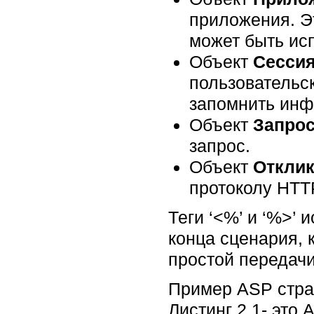
приложения. Э
может быть ис
Объект
Сесси
пользовательс
запомнить инф
Объект
Запро
запрос.
Объект
Откли
протоколу HTT
Теги ‘<%’ и ‘%>’
конца сценария,
простой передачи
Пример ASP стра
Листинг 2.1- это