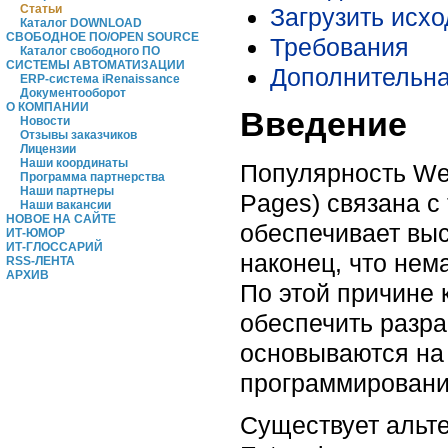
Статьи
Загрузить исх
Каталог DOWNLOAD
СВОБОДНОЕ ПО/OPEN SOURCE
Требования
Каталог свободного ПО
СИСТЕМЫ АВТОМАТИЗАЦИИ
Дополнительн
ERP-система iRenaissance
Документооборот
О КОМПАНИИ
Введение
Новости
Отзывы заказчиков
Лицензии
Наши координаты
Популярность Web
Программа партнерства
Наши партнеры
Pages) связана с 
Наши вакансии
НОВОЕ НА САЙТЕ
обеспечивает выс
ИТ-ЮМОР
ИТ-ГЛОССАРИЙ
наконец, что не
RSS-ЛЕНТА
АРХИВ
По этой причине 
обеспечить разр
основываются на
программировани
Существует альт