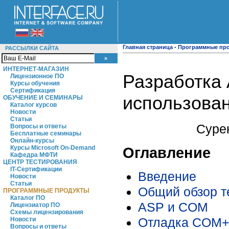
Главная страница
-
Программные пр
РАССЫЛКИ САЙТА
ИНТЕРНЕТ-МАГАЗИН
Разработка
Лицензионное ПО
Курсы обучения
Сертификация
использован
ОБУЧЕНИЕ И СЕМИНАРЫ
Каталог курсов
Новости
Статьи
Суре
Вопросы и ответы
Бесплатные семинары
Онлайн-курсы
Оглавление
Курсы Microsoft On-Demand
Кафедра МФТИ
ЦЕНТР ТЕСТИРОВАНИЯ
IT-Сертификации
Введение
Новости
Статьи
Общий обзор т
ПРОГРАММНЫЕ ПРОДУКТЫ
Каталог ПО
ASP и COM
Лицензиатор ПО
Схемы лицензирования
Отладка COM+
Новости
Вопросы и ответы