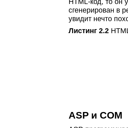
HTML-код, то он 
сгенерирован в р
увидит нечто пох
Листинг 2.2
HTML
ASP и COM