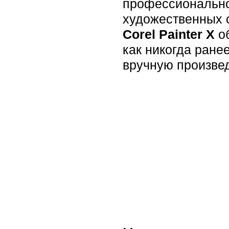
профессионально
художественных 
Corel Painter X
об
как никогда ран
вручную произве