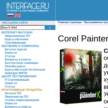
Главная страница
-
Программные пр
РАССЫЛКИ САЙТА
ИНТЕРНЕТ-МАГАЗИН
Corel Painte
Лицензионное ПО
Курсы обучения
Сертификация
ОБУЧЕНИЕ И СЕМИНАРЫ
C
Каталог курсов
Новости
о
Статьи
Вопросы и ответы
Бесплатные семинары
д
Онлайн-курсы
Курсы Microsoft On-Demand
у
Кафедра МФТИ
ЦЕНТР ТЕСТИРОВАНИЯ
х
IT-Сертификации
Новости
в
Статьи
ПРОГРАММНЫЕ ПРОДУКТЫ
У
Каталог ПО
Лицензиатор ПО
о
Схемы лицензирования
Новости
Вопросы и ответы