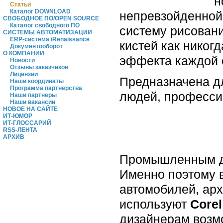
н
Статьи
Каталог DOWNLOAD
непревзойденной
СВОБОДНОЕ ПО/OPEN SOURCE
Каталог свободного ПО
систему рисован
СИСТЕМЫ АВТОМАТИЗАЦИИ
ERP-система iRenaissance
кистей как никог
Документооборот
О КОМПАНИИ
эффекта каждой 
Новости
Отзывы заказчиков
Лицензии
Предназначена дл
Наши координаты
Программа партнерства
людей, професси
Наши партнеры
Наши вакансии
НОВОЕ НА САЙТЕ
ИТ-ЮМОР
ИТ-ГЛОССАРИЙ
RSS-ЛЕНТА
АРХИВ
Промышленным ди
Именно поэтому 
автомобилей, ар
используют
Corel
дизайнерам возмо