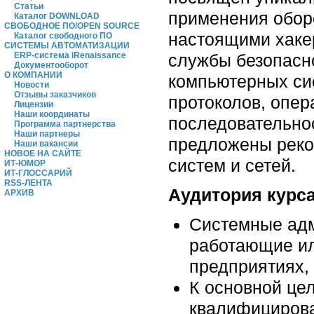
Статьи
применения обор
Каталог DOWNLOAD
СВОБОДНОЕ ПО/OPEN SOURCE
настоящими хаке
Каталог свободного ПО
СИСТЕМЫ АВТОМАТИЗАЦИИ
службы безопасн
ERP-система iRenaissance
Документооборот
О КОМПАНИИ
компьютерных си
Новости
Отзывы заказчиков
протоколов, опе
Лицензии
Наши координаты
последовательнос
Программа партнерства
Наши партнеры
предложены реко
Наши вакансии
НОВОЕ НА САЙТЕ
систем и сетей.
ИТ-ЮМОР
ИТ-ГЛОССАРИЙ
RSS-ЛЕНТА
Аудитория курса
АРХИВ
Cистемные адм
работающие ил
предприятиях,
К основной цел
квалифицирова