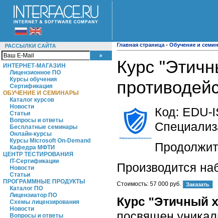
Главная страница
-
Обучение и семи
РАССЫЛКИ САЙТА
Курс "Этичн
ИНТЕРНЕТ-МАГАЗИН
Лицензионное ПО
Курсы обучения
противодейс
Сертификация
ОБУЧЕНИЕ И СЕМИНАРЫ
Каталог курсов
Новости
Код:
EDU-I
Статьи
Вопросы и ответы
Специализ
Бесплатные семинары
Онлайн-курсы
Курсы Microsoft On-Demand
Продолжите
Кафедра МФТИ
ЦЕНТР ТЕСТИРОВАНИЯ
IT-Сертификации
Производится на
Новости
Статьи
ПРОГРАММНЫЕ ПРОДУКТЫ
Стоимость:
57 000 руб.
Каталог ПО
Лицензиатор ПО
Курс "Этичный х
Схемы лицензирования
Новости
посвящен уникаль
Вопросы и ответы