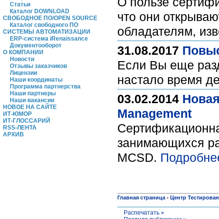
О пользе сертифи
Статьи
Каталог DOWNLOAD
что они открываю
СВОБОДНОЕ ПО/OPEN SOURCE
Каталог свободного ПО
обладателям, изв
СИСТЕМЫ АВТОМАТИЗАЦИИ
ERP-система iRenaissance
Документооборот
31.08.2017
Повыс
О КОМПАНИИ
Новости
Если Вы еще разд
Отзывы заказчиков
Лицензии
настало время д
Наши координаты
Программа партнерства
Наши партнеры
03.02.2014
Новая
Наши вакансии
НОВОЕ НА САЙТЕ
Management
ИТ-ЮМОР
ИТ-ГЛОССАРИЙ
Cертификационна
RSS-ЛЕНТА
АРХИВ
занимающихся ра
MCSD.
Подробне
Главная страница
-
Центр Тестирова
Распечатать »