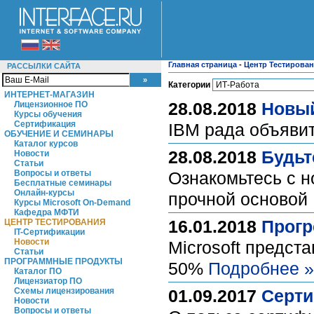
Главная страница
-
Центр Тестирова
РАССЫЛКИ САЙТА
Категории
ИНТЕРНЕТ-МАГАЗИН
28.08.2018
Новый
Лицензионное ПО
Курсы обучения
Сертификация
IBM рада объяви
ОБУЧЕНИЕ И СЕМИНАРЫ
Каталог курсов
28.08.2018
Будьт
Новости
Статьи
Вопросы и ответы
Ознакомьтесь с н
Бесплатные семинары
Онлайн-курсы
прочной основой
Курсы Microsoft On-Demand
Кафедра МФТИ
16.01.2018
Прогр
ЦЕНТР ТЕСТИРОВАНИЯ
IT-Сертификации
Новости
Microsoft предст
Статьи
ПРОГРАММНЫЕ ПРОДУКТЫ
50%
Подробнее »
Каталог ПО
Лицензиатор ПО
Схемы лицензирования
01.09.2017
Серти
Новости
Вопросы и ответы