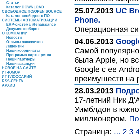
Статьи
Каталог DOWNLOAD
25.07.2013
UC Br
СВОБОДНОЕ ПО/OPEN SOURCE
Каталог свободного ПО
Phone.
СИСТЕМЫ АВТОМАТИЗАЦИИ
ERP-система iRenaissance
Операционная си
Документооборот
О КОМПАНИИ
Новости
04.06.2013
Googl
Отзывы заказчиков
Лицензии
Самой популярно
Наши координаты
Программа партнерства
была Apple, но в
Наши партнеры
Наши вакансии
Google с ее Andr
НОВОЕ НА САЙТЕ
ИТ-ЮМОР
преимуществ на 
ИТ-ГЛОССАРИЙ
RSS-ЛЕНТА
АРХИВ
28.03.2013
Подро
17-летний Ник Д'
Уимблдон в южно
миллионером.
По
Страница:
...
2
3