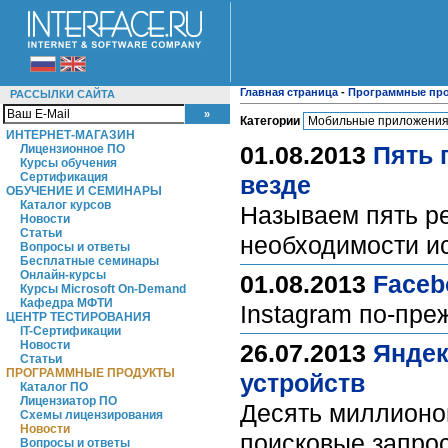
Главная страница
-
Программные пр
РАССЫЛКИ САЙТА
Категории
ИНТЕРНЕТ-МАГАЗИН
01.08.2013
Пять 
Лицензионное ПО
Курсы обучения
Сертификация
везде
ОБУЧЕНИЕ И СЕМИНАРЫ
Каталог курсов
Называем пять ре
Новости
Статьи
необходимости ис
Вопросы и ответы
Бесплатные семинары
Онлайн-курсы
01.08.2013
Faceb
Курсы Microsoft On-Demand
Кафедра МФТИ
Instagram по-пре
ЦЕНТР ТЕСТИРОВАНИЯ
IT-Сертификации
Новости
26.07.2013
Яндек
Статьи
ПРОГРАММНЫЕ ПРОДУКТЫ
устройств
Каталог ПО
Лицензиатор ПО
Десять миллионов
Схемы лицензирования
Новости
поисковые запро
Вопросы и ответы