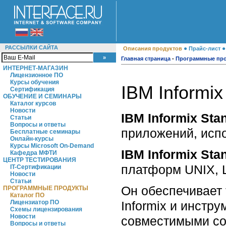
РАССЫЛКИ САЙТА
●
Описания продуктов
Прайс-лист
Главная страница
-
Программные пр
ИНТЕРНЕТ-МАГАЗИН
Лицензионное ПО
Курсы обучения
IBM Informix
Сертификация
ОБУЧЕНИЕ И СЕМИНАРЫ
Каталог курсов
Новости
IBM Informix Sta
Статьи
Вопросы и ответы
приложений, исп
Бесплатные семинары
Онлайн-курсы
Курсы Microsoft On-Demand
IBM Informix Sta
Кафедра МФТИ
ЦЕНТР ТЕСТИРОВАНИЯ
платформ UNIX, L
IT-Сертификации
Новости
Статьи
Он обеспечивает
ПРОГРАММНЫЕ ПРОДУКТЫ
Каталог ПО
Informix и инстр
Лицензиатор ПО
Схемы лицензирования
Новости
совместимыми со
Вопросы и ответы