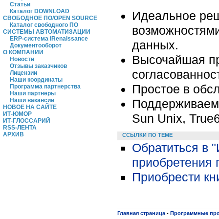
Статьи
Каталог DOWNLOAD
Идеальное реш
СВОБОДНОЕ ПО/OPEN SOURCE
Каталог свободного ПО
возможностями
СИСТЕМЫ АВТОМАТИЗАЦИИ
ERP-система iRenaissance
данных.
Документооборот
О КОМПАНИИ
Высочайшая пр
Новости
Отзывы заказчиков
согласованнос
Лицензии
Наши координаты
Простое в обс
Программа партнерства
Наши партнеры
Поддерживаемые
Наши вакансии
НОВОЕ НА САЙТЕ
ИТ-ЮМОР
Sun Unix, True
ИТ-ГЛОССАРИЙ
RSS-ЛЕНТА
АРХИВ
ССЫЛКИ ПО ТЕМЕ
Обратиться в 
приобретения 
Приобрести кни
Главная страница
-
Программные пр