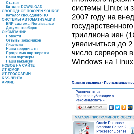
Статьи
системы Linux и 
Каталог DOWNLOAD
СВОБОДНОЕ ПО/OPEN SOURCE
2007 году на вне
Каталог свободного ПО
СИСТЕМЫ АВТОМАТИЗАЦИИ
государственного
ERP-система iRenaissance
Документооборот
О КОМПАНИИ
триллиона иен (
Новости
Отзывы заказчиков
увеличиться до 2
Лицензии
Наши координаты
число серверов в
Программа партнерства
Наши партнеры
Windows на Linux
Наши вакансии
НОВОЕ НА САЙТЕ
ИТ-ЮМОР
ИТ-ГЛОССАРИЙ
RSS-ЛЕНТА
АРХИВ
Главная страница
-
Программные пр
Распечатать »
Правила публикации »
Рекомендовать »
Поделиться…
МАГАЗИН ПРОГРАММНОГО ОБЕСП
Oracle Database
Standard Edition 2
Processor License