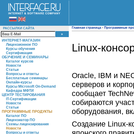
Главная страница
-
Программные пр
РАССЫЛКИ САЙТА
ИНТЕРНЕТ-МАГАЗИН
Linuх-консо
Лицензионное ПО
Курсы обучения
Сертификация
ОБУЧЕНИЕ И СЕМИНАРЫ
Каталог курсов
Новости
Статьи
Oracle, IBM и NE
Вопросы и ответы
Бесплатные семинары
серверов и корпо
Онлайн-курсы
Курсы Microsoft On-Demand
Кафедра МФТИ
сообщает TechNew
ЦЕНТР ТЕСТИРОВАНИЯ
IT-Сертификации
собираются учас
Новости
Статьи
оборудования, вкл
ПРОГРАММНЫЕ ПРОДУКТЫ
Каталог ПО
Лицензиатор ПО
Создание Linux-к
Схемы лицензирования
Новости
японского прави
Вопросы и ответы