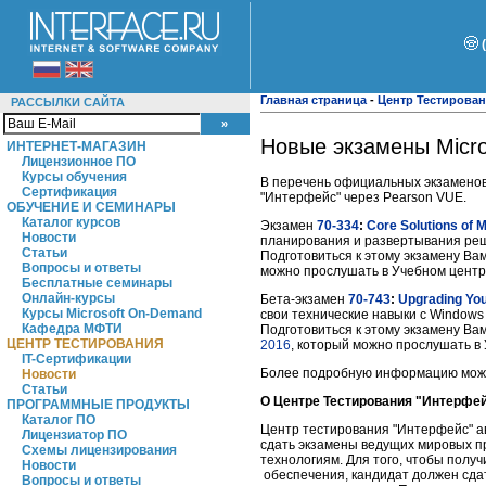
Главная страница
-
Центр Тестирова
РАССЫЛКИ САЙТА
Новые экзамены Micros
ИНТЕРНЕТ-МАГАЗИН
Лицензионное ПО
Курсы обучения
В перечень официальных экзаменов 
Сертификация
"Интерфейс" через Pearson VUE.
ОБУЧЕНИЕ И СЕМИНАРЫ
Каталог курсов
Экзамен
70-334
:
Core Solutions of 
Новости
планирования и развертывания реше
Статьи
Подготовиться к этому экзамену В
Вопросы и ответы
можно прослушать в Учебном центр
Бесплатные семинары
Онлайн-курсы
Бета-экзамен
70-743
:
Upgrading You
Курсы Microsoft On-Demand
свои технические навыки с Windows 
Кафедра МФТИ
Подготовиться к этому экзамену В
ЦЕНТР ТЕСТИРОВАНИЯ
2016
, который можно прослушать в
IT-Сертификации
Более подробную информацию мож
Новости
Статьи
О Центре Тестирования "Интерфе
ПРОГРАММНЫЕ ПРОДУКТЫ
Каталог ПО
Центр тестирования "Интерфейс" а
Лицензиатор ПО
сдать экзамены ведущих мировых 
Схемы лицензирования
технологиям. Для того, чтобы полу
Новости
обеспечения, кандидат должен сда
Вопросы и ответы