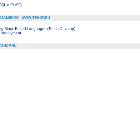
SQL и PL/SQL
КЗАМЕНОВ
WWW.ITSHOP.RU
ing Block-Based Languages (Touch Develop)
 Deployment
TSHOP.RU