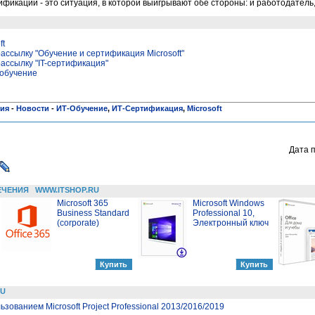
фикации - это ситуация, в которой выигрывают обе стороны: и работодатель,
ft
ассылку "Обучение и сертификация Microsoft"
ассылку "IT-сертификация"
/обучение
ния
-
Новости
-
ИТ-Обучение
,
ИТ-Сертификация
,
Microsoft
Дата 
ЕЧЕНИЯ
WWW.ITSHOP.RU
Microsoft 365
Microsoft Windows
Business Standard
Professional 10,
(corporate)
Электронный ключ
RU
зованием Microsoft Project Professional 2013/2016/2019