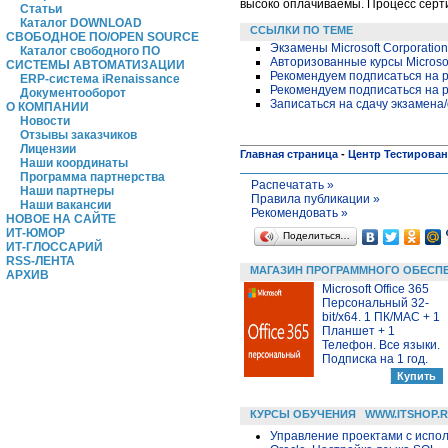
высоко оплачиваемы. Процесс серти
Статьи
Каталог DOWNLOAD
ССЫЛКИ ПО ТЕМЕ
СВОБОДНОЕ ПО/OPEN SOURCE
Экзамены Microsoft Corporation
Каталог свободного ПО
Авторизованные курсы Microso
СИСТЕМЫ АВТОМАТИЗАЦИИ
Рекомендуем подписаться на р
ERP-система iRenaissance
Рекомендуем подписаться на р
Документооборот
Записаться на сдачу экзамена
О КОМПАНИИ
Новости
Отзывы заказчиков
Лицензии
Главная страница
-
Центр Тестирова
Наши координаты
Программа партнерства
Распечатать »
Наши партнеры
Правила публикации »
Наши вакансии
Рекомендовать »
НОВОЕ НА САЙТЕ
ИТ-ЮМОР
Поделиться…
ИТ-ГЛОССАРИЙ
RSS-ЛЕНТА
МАГАЗИН ПРОГРАММНОГО ОБЕСП
АРХИВ
Microsoft Office 365
Персональный 32-
bit/x64. 1 ПК/MAC + 1
Планшет + 1
Телефон. Все языки.
Подписка на 1 год.
КУРСЫ ОБУЧЕНИЯ
WWW.ITSHOP.
Управление проектами с исполь