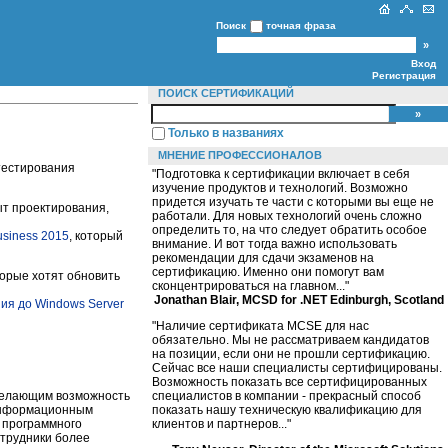
Поиск
точная фраза
Вход
Регистрация
ПОИСК СЕРТИФИКАЦИЙ
Только в названиях
МНЕНИЕ ПРОФЕССИОНАЛОВ
 тестирования
"Подготовка к сертификации включает в себя
изучение продуктов и технологий. Возможно
придется изучать те части с которыми вы еще не
т проектирования,
работали. Для новых технологий очень сложно
определить то, на что следует обратить особое
usiness 2015
, который
внимание. И вот тогда важно использовать
рекомендации для сдачи экзаменов на
сертификацию. Именно они помогут вам
орые хотят обновить
сконцентрироваться на главном..."
Jonathan Blair, MCSD for .NET Edinburgh, Scotland
ия до Windows Server
"Наличие сертификата MCSE для нас
обязательно. Мы не рассматриваем кандидатов
на позиции, если они не прошли сертификацию.
Сейчас все наши специалисты сертифицированы.
Возможность показать все сертифицированных
 желающим возможность
специалистов в компании - прекрасный способ
 информационным
показать нашу техническую квалификацию для
я программного
клиентов и партнеров..."
трудники более