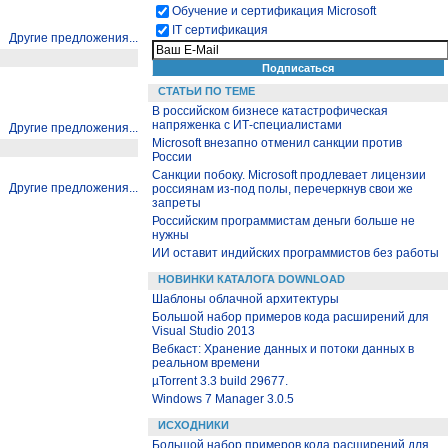
Обучение и сертификация Microsoft
IT сертификация
Другие предложения...
СТАТЬИ ПО ТЕМЕ
В российском бизнесе катастрофическая
напряженка с ИТ-специалистами
Другие предложения...
Microsoft внезапно отменил санкции против
России
Санкции побоку. Microsoft продлевает лицензии
Другие предложения...
россиянам из-под полы, перечеркнув свои же
запреты
Российским программистам деньги больше не
нужны
ИИ оставит индийских программистов без работы
НОВИНКИ КАТАЛОГА DOWNLOAD
Шаблоны облачной архитектуры
Большой набор примеров кода расширений для
Visual Studio 2013
Вебкаст: Хранение данных и потоки данных в
реальном времени
µTorrent 3.3 build 29677.
Windows 7 Manager 3.0.5
ИСХОДНИКИ
Большой набор примеров кода расширений для