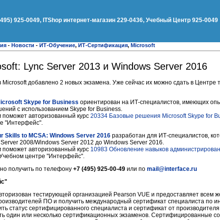
(495) 925-0049, ITShop интернет-магазин 229-0436, Учебный Центр 925-0049
ния
-
Новости
-
ИТ-Обучение
,
ИТ-Сертификация
,
Microsoft
oft: Lync Server 2013 и Windows Server 2016
Microsoft добавлено 2 новых экзамена. Уже сейчас их можно сдать в Центре
Microsoft Skype for Business
ориентирован на ИТ-специалистов, имеющих опы
ний с использованием Skype for Business.
ам поможет авторизованный курс
20334 Базовые решения Microsoft Skype for B
е "Интерфейс".
r Skills to MCSA: Windows Server 2016
разработан для ИТ-специалистов, кот
Server 2008/Windows Server 2012 до Windows Server 2016.
ам поможет авторизованный курс
10983 Обновление навыков администрирован
 Учебном центре "Интерфейс".
но получить по телефону
+7 (495) 925-00-49
или по
mail@interface.ru
йс"
вторизован тестирующей организацией Pearson VUE и предоставляет всем
производителей ПО и получить международный сертификат специалиста по
чить статус сертифицированного специалиста и сертификат от производител
ть один или несколько сертификационных экзаменов. Сертифицированные со