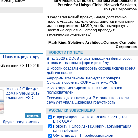
Tony Neuser, Director of the Microsoft Solutions
 и специалист.
Practice for Unisys Global Network Services,
Unisys Corporation
"Предлагая новый проект, иногда достаточно
просто указать, сколько специалистов в компании
имеют сертификат MCSD, чтобы подчеркнуть
насколько серьезно Compaq проводит
техническую экспертизу."
Mark King, Solutions Architect, Compaq Computer
Corporation
НОВОСТИ ПО ТЕМЕ
Написать редактору
В I кв 2026 г. DDoS-атаки навредили финансовой
отрасли, телеком-сфере и ритейлу
публикации: 03.11.2016
В России создали нейросеть сокращающую время
добычи нефти
Реформы в телекоме. Вернутся проверки.
Сократят сроки на СОРМ для нужд ФСБ
В Max зарегистрировались 100 миллионов
Microsoft Office для
пользователей
дома и учебы 2019
(лицензия ESD)
Россияне сдают позиции. В стране впервые за
семь лет упала цифровая грамотность
РАССЫЛКИ SUBSCRIBE.RU
Информационные технологии: CASE, RAD,
ERP, OLAP
Другие предложения...
Новости ITShop.ru - ПО, книги, документация,
курсы обучения
Обучение для IT-профессионалов