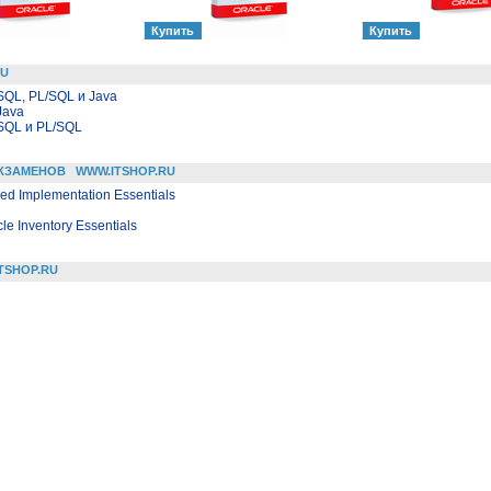
RU
SQL, PL/SQL и Java
Java
SQL и PL/SQL
КЗАМЕНОВ
WWW.ITSHOP.RU
fied Implementation Essentials
le Inventory Essentials
TSHOP.RU