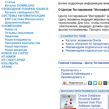
Статьи
Более подробную информацию мож
Каталог DOWNLOAD
СВОБОДНОЕ ПО/OPEN SOURCE
О Центре Тестирования "Интерфе
Каталог свободного ПО
СИСТЕМЫ АВТОМАТИЗАЦИИ
Центр тестирования "Интерфейс" а
ERP-система iRenaissance
сдать экзамены ведущих мировых 
Документооборот
технологиям. Для того, чтобы полу
О КОМПАНИИ
обеспечения, кандидат должен сда
Новости
высоко оплачиваемы. Процесс серти
Отзывы заказчиков
ССЫЛКИ ПО ТЕМЕ
Лицензии
Наши координаты
Каталог экзаменов Oracle
Программа партнерства
Курсы обучения по продуктам 
Наши партнеры
Рекомендуем подписаться на р
Наши вакансии
Рекомендуем подписаться на р
НОВОЕ НА САЙТЕ
ИТ-ЮМОР
ИТ-ГЛОССАРИЙ
Главная страница
-
Центр Тестирова
RSS-ЛЕНТА
АРХИВ
Распечатать »
Правила публикации »
Рекомендовать »
Поделиться…
МАГАЗИН ПРОГРАММНОГО ОБЕСП
Oracle Database
Personal Edition
Named User Plus
Software Update