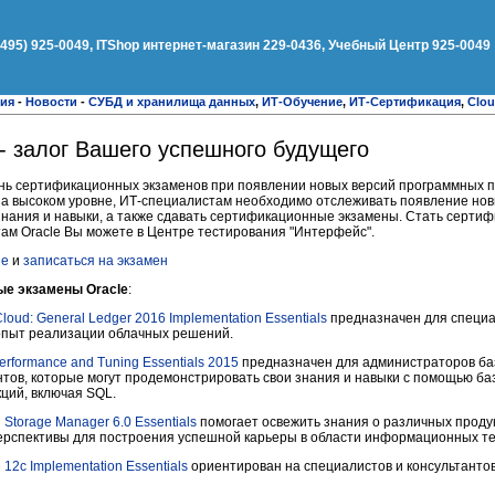
(495) 925-0049, ITShop интернет-магазин 229-0436, Учебный Центр 925-0049
ния
-
Новости
-
СУБД и хранилища данных
,
ИТ-Обучение
,
ИТ-Сертификация
,
Clo
- залог Вашего успешного будущего
ень сертификационных экзаменов при появлении новых версий программных п
а высоком уровне, ИТ-специалистам необходимо отслеживать появление нов
 знания и навыки, а также сдавать сертификационные экзамены. Стать серт
ам Oracle Вы можете в Центре тестирования "Интерфейс".
le
и
записаться на экзамен
ые экзамены Oracle
:
Cloud: General Ledger 2016 Implementation Essentials
предназначен для специа
е опыт реализации облачных решений.
erformance and Tuning Essentials 2015
предназначен для администраторов ба
нтов, которые могут продемонстрировать свои знания и навыки с помощью ба
ций, включая SQL.
l Storage Manager 6.0 Essentials
помогает освежить знания о различных продукт
ерспективы для построения успешной карьеры в области информационных те
 12c Implementation Essentials
ориентирован на специалистов и консультанто