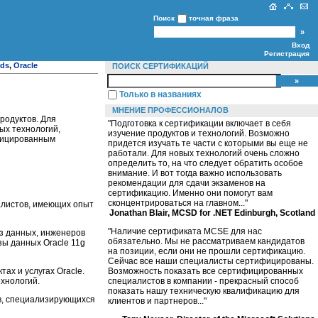
Поиск
точная фраза
Вход
Регистрация
uds
,
Oracle
ПОИСК СЕРТИФИКАЦИЙ
Только в названиях
МНЕНИЕ ПРОФЕССИОНАЛОВ
родуктов. Для
"Подготовка к сертификации включает в себя
ых технологий,
изучение продуктов и технологий. Возможно
ифицированным
придется изучать те части с которыми вы еще не
работали. Для новых технологий очень сложно
определить то, на что следует обратить особое
внимание. И вот тогда важно использовать
рекомендации для сдачи экзаменов на
сертификацию. Именно они помогут вам
сконцентрироваться на главном..."
листов, имеющих опыт
Jonathan Blair, MCSD for .NET Edinburgh, Scotland
"Наличие сертификата MCSE для нас
з данных, инженеров
обязательно. Мы не рассматриваем кандидатов
зы данных Oracle 11g
на позиции, если они не прошли сертификацию.
Сейчас все наши специалисты сертифицированы.
ах и услугах Oracle.
Возможность показать все сертифицированных
хнологий.
специалистов в компании - прекрасный способ
показать нашу техническую квалификацию для
в, специализирующихся
клиентов и партнеров..."