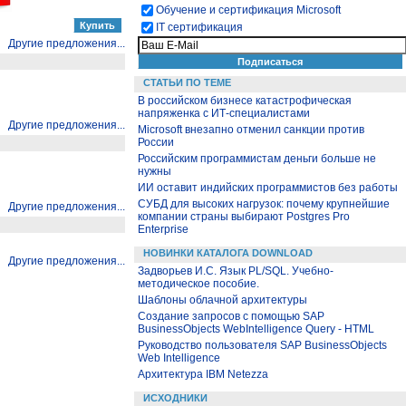
Обучение и сертификация Microsoft
IT сертификация
Другие предложения...
СТАТЬИ ПО ТЕМЕ
В российском бизнесе катастрофическая
напряженка с ИТ-специалистами
Другие предложения...
Microsoft внезапно отменил санкции против
России
Российским программистам деньги больше не
нужны
ИИ оставит индийских программистов без работы
СУБД для высоких нагрузок: почему крупнейшие
Другие предложения...
компании страны выбирают Postgres Pro
Enterprise
НОВИНКИ КАТАЛОГА DOWNLOAD
Другие предложения...
Задворьев И.С. Язык PL/SQL. Учебно-
методическое пособие.
Шаблоны облачной архитектуры
Создание запросов с помощью SAP
BusinessObjects WebIntelligence Query - HTML
Руководство пользователя SAP BusinessObjects
Web Intelligence
Архитектура IBM Netezza
ИСХОДНИКИ