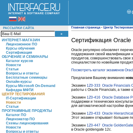
Главная страница
-
Центр Тестирова
РАССЫЛКИ САЙТА
Сертификация Oracle 
ИНТЕРНЕТ-МАГАЗИН
Лицензионное ПО
Курсы обучения
Oracle регулярно обновляет переч
Сертификация
поддержания своей квалификации н
ОБУЧЕНИЕ И СЕМИНАРЫ
продуктов, совершенствовать свои
Каталог курсов
специалистом по новейшим продукт
Новости
Статьи
Посмотреть каталог экзаменов Orac
Вопросы и ответы
Бесплатные семинары
Предлагаем Вашему вниманию
нов
Онлайн-курсы
Экзамен
1Z0-333
Oracle Financials 
Курсы Microsoft On-Demand
работы с Oracle Financials, а такж
Кафедра МФТИ
ЦЕНТР ТЕСТИРОВАНИЯ
Экзамен
1Z0-416
Oracle Database P
IT-Сертификации
поддержки и технических консульта
Новости
для автоматической настройки функ
Статьи
ПРОГРАММНЫЕ ПРОДУКТЫ
Экзамен
1Z0-433
Oracle Hierarchica
Каталог ПО
Этот экзамен открывает большие п
Лицензиатор ПО
Схемы лицензирования
Экзамен
1Z0-447
Oracle GoldenGate
Новости
в Oracle goldengate 12с.
Вопросы и ответы