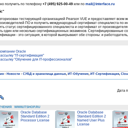
но получить по телефону
+7 (495) 925-00-49
или по
mail@interface.ru
йс"
вторизован тестирующей организацией Pearson VUE и предоставляет всем
производителей ПО и получить международный сертификат специалиста по
чить статус сертифицированного специалиста и сертификат от производител
ть один или несколько сертификационных экзаменов. Сертифицированные со
фикации - это ситуация, в которой выигрывают обе стороны: и работодатель,
компании Oracle
ассылку "IT-сертификация"
ассылку "Обучение для IT-профессионалов"
ния
-
Новости
-
СУБД и хранилища данных
,
ИТ-Обучение
,
ИТ-Сертификация
,
Clo
Дата п
ЕЧЕНИЯ
WWW.ITSHOP.RU
Oracle Database
Oracle Database
Standard Edition 2
Standard Edition 2
Processor License
Named User Plus
License