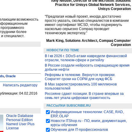
Tony Neuser, Director of the Microsoft Solutions
Practice for Unisys Global Network Services,
Unisys Corporation
"Предлагая новый проект, иногда достаточно
 желающим возможность
просто указать, сколько специалистов в компании
 информационным
имеют сертификат MCSD, чтобы подчеркнуть
я программного
насколько серьезно Compaq проводит
трудники более
техническую экспертизу."
 и специалист.
Mark King, Solutions Architect, Compaq Computer
Corporation
НОВОСТИ ПО ТЕМЕ
В I кв 2026 г. DDoS-атаки навредили финансовой
отрасли, телеком-сфере и ритейлу
В России создали нейросеть сокращающую время
добычи нефти
Реформы в телекоме. Вернутся проверки.
uds
,
Oracle
Сократят сроки на СОРМ для нужд ФСБ
В Max зарегистрировались 100 миллионов
Написать редактору
пользователей
убликации: 04.02.2016
Россияне сдают позиции. В стране впервые за
семь лет упала цифровая грамотность
РАССЫЛКИ SUBSCRIBE.RU
Информационные технологии: CASE, RAD,
Oracle Database
ERP, OLAP
Personal Edition
Новости ITShop.ru - ПО, книги, документация,
Named User Plus
курсы обучения
License
Обучение для IT-профессионалов