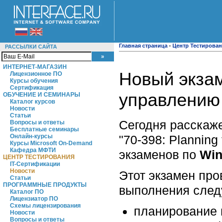
Главная страница
-
Центр Тестирова
РАССЫЛКИ САЙТА
ИНТЕРНЕТ-МАГАЗИН
Новый экза
Лицензионное ПО
Курсы обучения
Сертификация
управлению
ОБУЧЕНИЕ И СЕМИНАРЫ
Каталог курсов
Новости
Статьи
Сегодня расскаж
Вопросы и ответы
Бесплатные семинары
"70-398: Planning
Онлайн-курсы
Курсы Microsoft On-Demand
Кафедра МФТИ
экзаменов по
Win
ЦЕНТР ТЕСТИРОВАНИЯ
IT-Сертификации
Новости
Этот экзамен про
Статьи
ПРОГРАММНЫЕ ПРОДУКТЫ
выполнения след
Каталог ПО
Лицензиатор ПО
Схемы лицензирования
планирование 
Новости
Вопросы и ответы