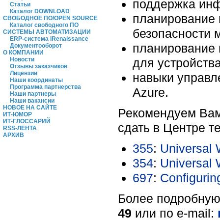
поддержка инф
Статьи
Каталог DOWNLOAD
планирование 
СВОБОДНОЕ ПО/OPEN SOURCE
Каталог свободного ПО
безопасности 
СИСТЕМЫ АВТОМАТИЗАЦИИ
ERP-система iRenaissance
планирование 
Документооборот
О КОМПАНИИ
для устройств
Новости
Отзывы заказчиков
Лицензии
навыки управл
Наши координаты
Программа партнерства
Azure.
Наши партнеры
Наши вакансии
НОВОЕ НА САЙТЕ
Рекомендуем Вам
ИТ-ЮМОР
ИТ-ГЛОССАРИЙ
сдать в Центре т
RSS-ЛЕНТА
АРХИВ
355
:
Universal 
354
:
Universal 
697
:
Configuri
Более подробную
49
или по e-mail: