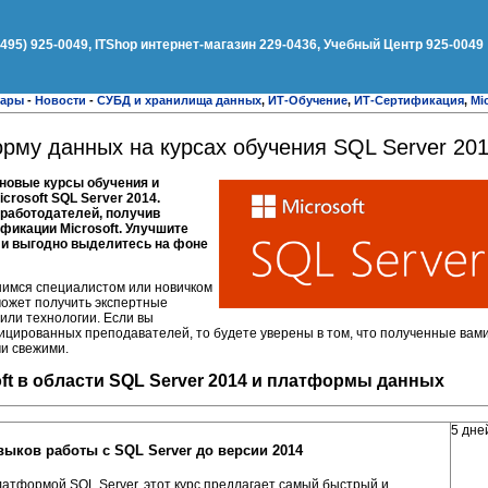
(495) 925-0049, ITShop интернет-магазин 229-0436, Учебный Центр 925-0049
нары
-
Новости
-
СУБД и хранилища данных
,
ИТ-Обучение
,
ИТ-Сертификация
,
Mi
рму данных на курсах обучения SQL Server 20
овые курсы обучения и
rosoft SQL Server 2014.
 работодателей, получив
фикации Microsoft. Улучшите
я и выгодно выделитесь на фоне
имся специалистом или новичком
может получить экспертные
или технологии. Если вы
ицированных преподавателей, то будете уверены в том, что полученные вам
и свежими.
ft в области SQL Server 2014 и платформы данных
5 дне
выков работы с SQL Server до версии 2014
атформой SQL Server, этот курс предлагает самый быстрый и