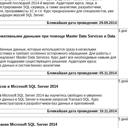
дений последней 2014-й версии. Аудитория курса: лица, в
стрирование SQL-сервера, а также аналитики, разработчики,
и, программисты 1С и т.п. Курс предназначен для специалистов, уже
дущих версий SQL Server.
Ближайшая дата проведения: 29.09.2014
3 дня
рмативными данными при помощи Master Data Services и Data
бенные данные, которые используются сразу в нескольких
темах и требуют особенно осторожного обращения. Для работы с
едлагает Master Data Services. Курс даёт все необходимые навыки для
и для поддержки существующего решения. Аудитория курса:
з данных и систем бизнес-аналитики
Ближайшая дата проведения: 05.11.2014
5 дне
сов в Microsoft SQL Server 2014
 Microsoft SQL Server 2014 вы научитесь свободно и уверенно
данных в SQL Server и языком запросов Transact-SQL. Курс
нистраторов и разработчиков баз данных и приложений.
Ближайшая дата проведения: 10.11.2014
5 дне
ние Microsoft SQL Server 2014