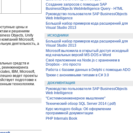
Создание запросов с помощью SAP
BusinessObjects WebIntelligence Query - HTML
Руководство пользователя SAP BusinessObjects
Web Intelligence
Большой набор примеров кода расширений для
доступные цены и
Visual Studio 2013
уктам и решениям
iness Objects, Unify
ИСХОДНИКИ
 компаний Microsoft,
Большой набор примеров кода расширений для
льную деятельность, а
Visual Studio 2013
Microsoft выложила в открытый доступ исходный
код начальных версий MS-DOS и Word
Своё приложение на Node.js с хранением в
альных средств и
Dropbox - это просто
, реинжиниринга
Работа с базами данных в Delphi с помощью ADO
tes, IBM, Microsoft,
Трюки с анонимными типами в C# 3.0
 Успешно ведет проекты
йствует подготовке к
ДОКУМЕНТАЦИЯ
ионным технологиям.
Руководство пользователя SAP BusinessObjects
Web Intelligence
"Системноинженерное мышление"
Технический обзор SQL Server 2014 (.pdf)
Курс молодого бойца: Об оформлении
программной документации
PHP Internals Book
crosoft