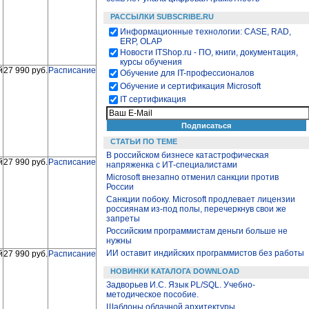
РАССЫЛКИ SUBSCRIBE.RU
Информационные технологии: CASE, RAD,
ERP, OLAP
Новости ITShop.ru - ПО, книги, документация,
курсы обучения
й
27 990 руб.
Расписание
Обучение для IT-профессионалов
Обучение и сертификация Microsoft
IT сертификация
СТАТЬИ ПО ТЕМЕ
В российском бизнесе катастрофическая
й
27 990 руб.
Расписание
напряженка с ИТ-специалистами
Microsoft внезапно отменил санкции против
России
Санкции побоку. Microsoft продлевает лицензии
россиянам из-под полы, перечеркнув свои же
запреты
Российским программистам деньги больше не
нужны
ИИ оставит индийских программистов без работы
й
27 990 руб.
Расписание
НОВИНКИ КАТАЛОГА DOWNLOAD
Задворьев И.С. Язык PL/SQL. Учебно-
методическое пособие.
Шаблоны облачной архитектуры