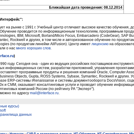
Ближайшая дата проведения: 08.12.2014
"Интерфейс":
ет на рынке с 1991 г. Учебный центр отличают высокое качество обучения, 
 Обучение проводится по информационным технологиям, программным прод
ologies, IBM, Microsoft, Borland/Micro Focus, Embarcadero (CodeGear), SAP Bus
ntec, Rockwell и других, в том числе и авторизованное обучение по продуктам
ogies (по продуктам линейки AllFusion). Центр имеет
лицензию
на образовате
али о нас
много хороших слов
.
rface.ru
)
990 году. Сегодня она - один из ведущих российских поставщиков инструмент
ых информационных систем, разработки приложений, управления проектами
ставляет программные продукты и решения компаний Oracle, Computer Associa
Business Objects, Gupta, ROSS Systems, Sybase, Symantec, Rockwell и других.
азе ERP-системы iRenaissanse и системы документооборота DocsVision, соде
0x и CMM, оказывает консалтинговые услуги и проводит обучение информац
тинговых компаний России (по рейтингу РА "Эксперт").
можно по адресу
mail@interface.ru
.
нные курсы)
soft
 хранилища данных
нары
-
Новости
-
СУБД и хранилища данных
,
ИТ-Обучение
,
ИТ-Сертификация
,
Mi