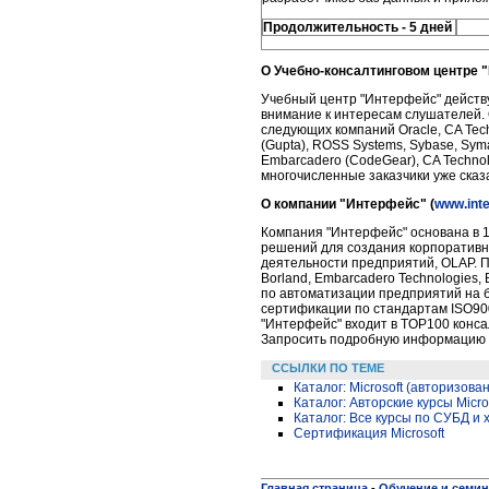
Продолжительность - 5 дней
О Учебно-консалтинговом центре 
Учебный центр "Интерфейс" действу
внимание к интересам слушателей.
следующих компаний Oracle, CA Techn
(Gupta), ROSS Systems, Sybase, Syma
Embarcadero (CodeGear), CA Technol
многочисленные заказчики уже сказ
О компании "Интерфейс" (
www.inte
Компания "Интерфейс" основана в 1
решений для создания корпоративн
деятельности предприятий, OLAP. По
Borland, Embarcadero Technologies, 
по автоматизации предприятий на б
сертификации по стандартам ISO90
"Интерфейс" входит в TOP100 консал
Запросить подробную информацию 
ССЫЛКИ ПО ТЕМЕ
Каталог: Microsoft (авторизова
Каталог: Авторские курсы Micro
Каталог: Все курсы по СУБД и
Сертификация Microsoft
Главная страница
-
Обучение и семи