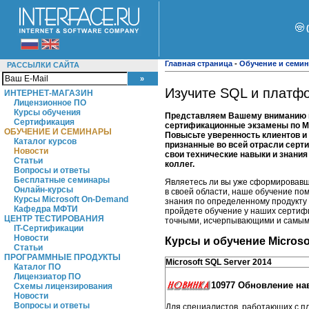
Главная страница
-
Обучение и семи
РАССЫЛКИ САЙТА
Изучите SQL и платфо
ИНТЕРНЕТ-МАГАЗИН
Лицензионное ПО
Курсы обучения
Представляем Вашему вниманию н
Сертификация
сертификационные экзамены по Mic
ОБУЧЕНИЕ И СЕМИНАРЫ
Повысьте уверенность клиентов и
Каталог курсов
признанные во всей отрасли серти
Новости
свои технические навыки и знани
Статьи
коллег.
Вопросы и ответы
Бесплатные семинары
Являетесь ли вы уже сформировавш
Онлайн-курсы
в своей области, наше обучение по
Курсы Microsoft On-Demand
знания по определенному продукту 
Кафедра МФТИ
пройдете обучение у наших сертиф
ЦЕНТР ТЕСТИРОВАНИЯ
точными, исчерпывающими и самым
IT-Сертификации
Новости
Курсы и обучение Microso
Статьи
ПРОГРАММНЫЕ ПРОДУКТЫ
Microsoft SQL Server 2014
Каталог ПО
Лицензиатор ПО
10977 Обновление на
Схемы лицензирования
Новости
Вопросы и ответы
Для специалистов, работающих с пл