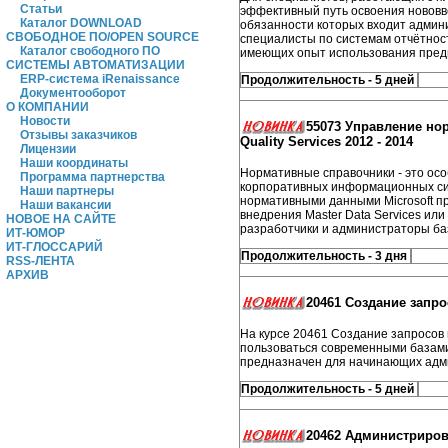
Статьи
эффективный путь освоения нововве
Каталог DOWNLOAD
обязанности которых входит админи
СВОБОДНОЕ ПО/OPEN SOURCE
специалисты по системам отчётност
Каталог свободного ПО
имеющих опыт использования преды
СИСТЕМЫ АВТОМАТИЗАЦИИ
ERP-система iRenaissance
Продолжительность - 5 дней
Документооборот
О КОМПАНИИ
Новости
55073 Управление но
Отзывы заказчиков
Quality Services 2012 - 2014
Лицензии
Наши координаты
Нормативные справочники - это осо
Программа партнерства
корпоративных информационных сис
Наши партнеры
нормативными данными Microsoft пр
Наши вакансии
внедрения Master Data Services ил
НОВОЕ НА САЙТЕ
разработчики и администраторы ба
ИТ-ЮМОР
ИТ-ГЛОССАРИЙ
Продолжительность - 3 дня
RSS-ЛЕНТА
АРХИВ
20461 Создание запро
На курсе 20461 Создание запросов в
пользоваться современными базами 
предназначен для начинающих адми
Продолжительность - 5 дней
20462 Администрирова