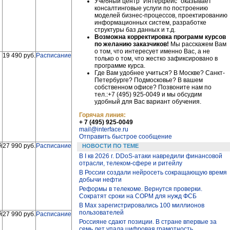
Учебный центр "Интерфейс" оказывает
консалтинговые услуги по построению
моделей бизнес-процессов, проектированию
информационных систем, разработке
структуры баз данных и т.д.
Возможна корректировка программ курсов
по желанию заказчиков!
Мы расскажем Вам
о том, что интересует именно Вас, а не
19 490 руб.
Расписание
только о том, что жестко зафиксировано в
программе курса.
Где Вам удобнее учиться? В Москве? Санкт-
Петербурге? Подмосковье? В вашем
собственном офисе? Позвоните нам по
тел.:+7 (495) 925-0049 и мы обсудим
удобный для Вас вариант обучения.
Горячая линия:
+ 7 (495) 925-0049
mail@interface.ru
Отправить быстрое сообщение
й
27 990 руб.
Расписание
НОВОСТИ ПО ТЕМЕ
В I кв 2026 г. DDoS-атаки навредили финансовой
отрасли, телеком-сфере и ритейлу
В России создали нейросеть сокращающую время
добычи нефти
Реформы в телекоме. Вернутся проверки.
Сократят сроки на СОРМ для нужд ФСБ
В Max зарегистрировались 100 миллионов
пользователей
й
27 990 руб.
Расписание
Россияне сдают позиции. В стране впервые за
семь лет упала цифровая грамотность