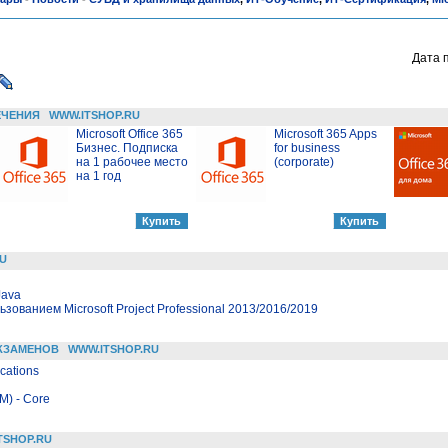
Дата 
ЕЧЕНИЯ
WWW.ITSHOP.RU
Microsoft Office 365
Microsoft 365 Apps
Бизнес. Подписка
for business
на 1 рабочее место
(corporate)
на 1 год
U
Java
зованием Microsoft Project Professional 2013/2016/2019
КЗАМЕНОВ
WWW.ITSHOP.RU
cations
M) - Core
TSHOP.RU