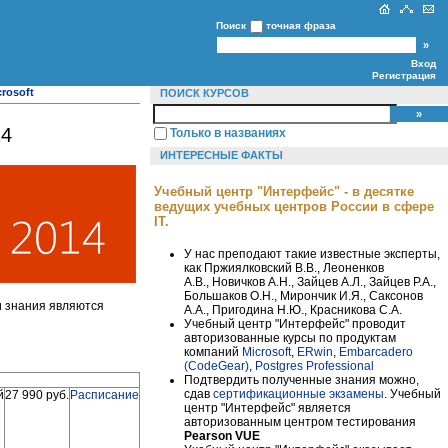
Поиск
точная фраза
Вход
Регистрация
crosoft
ПОИСК КУРСОВ
14
Только в названиях
ИНТЕРЕСНЫЕ ФАКТЫ
Учебный центр "Интерфейс" - в десятке
ведущих учебных центров России в сфере
IT.
У нас преподают такие известные эксперты,
как Пржиялковский В.В., Леоненков
А.В., Новичков А.Н., Зайцев А.Л., Зайцев Р.А.,
Большаков О.Н., Мирончик И.Я., Саксонов
и знания являются
А.А., Пригодина Н.Ю., Красникова С.А.
Учебный центр "Интерфейс" проводит
авторизованные курсы по продуктам
компаний
Microsoft
,
ERwin
,
Embarcadero
(CodeGear)
,
Postgres Professional
Подтвердить полученные знания можно,
сдав
сертификационные экзамены
. Учебный
й
27 990 руб.
Расписание
центр "Интерфейс" является
авторизованным центром тестирования
Pearson VUE