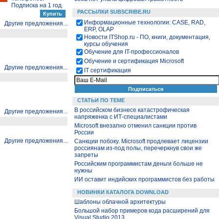
Подписка на 1 год.
РАССЫЛКИ SUBSCRIBE.RU
Информационные технологии: CASE, RAD,
Другие предложения...
ERP, OLAP
Новости ITShop.ru - ПО, книги, документация,
курсы обучения
Обучение для IT-профессионалов
Обучение и сертификация Microsoft
Другие предложения...
IT сертификация
СТАТЬИ ПО ТЕМЕ
В российском бизнесе катастрофическая
Другие предложения...
напряженка с ИТ-специалистами
Microsoft внезапно отменил санкции против
России
Другие предложения...
Санкции побоку. Microsoft продлевает лицензии
россиянам из-под полы, перечеркнув свои же
запреты
Российским программистам деньги больше не
нужны
ИИ оставит индийских программистов без работы
НОВИНКИ КАТАЛОГА DOWNLOAD
Шаблоны облачной архитектуры
Большой набор примеров кода расширений для
Visual Studio 2013