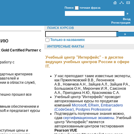
Поиск
точная фраза
Вход
Регистрация
ПОИСК КУРСОВ
нию
Только в названиях
ИНТЕРЕСНЫЕ ФАКТЫ
old Certified Partner c
Учебный центр "Интерфейс" - в десятке
ведущих учебных центров России в сфере
работу с
IT.
андартных критериев
У нас преподают такие известные эксперты,
авателей и
как Пржиялковский В.В., Леоненков
нии в области служб,
А.В., Новичков А.Н., Зайцев А.Л., Зайцев Р.А.,
Большаков О.Н., Мирончик И.Я., Саксонов
А.А., Пригодина Н.Ю., Красникова С.А.
спешно прошел все
Учебный центр "Интерфейс" проводит
авторизованные курсы по продуктам
компаний
Microsoft
,
ERwin
,
Embarcadero
аммным обеспечением и
(CodeGear)
,
Postgres Professional
oft и предлагает курсы
Подтвердить полученные знания можно,
сдав
сертификационные экзамены
. Учебный
центр "Интерфейс" является
авторизованным центром тестирования
Pearson VUE
доступные цены и