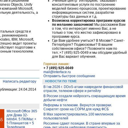
Учебный центр "Интерфейс" оказывает
уктам и решениям
консалтинговые услуги по построению
iness Objects, Unify
моделей бизнес-процессов, проектированию
 компаний Microsoft,
информационных систем, разработке
льную деятельность, а
структуры баз данных и т.д.
Возможна корректировка программ курсов
по желанию заказчиков!
Мы расскажем Вам
о том, что интересует именно Вас, а не
нтальных средств и
только о том, что жестко зафиксировано в
, реинжиниринга
программе курса.
tes, IBM, Microsoft,
Где Вам удобнее учиться? В Москве? Санкт-
 Успешно ведет проекты
Петербурге? Подмосковье? В вашем
йствует подготовке к
собственном офисе? Позвоните нам по
ионным технологиям.
тел.:+7 (495) 925-0049 и мы обсудим удобный
для Вас вариант обучения.
Горячая линия:
+ 7 (495) 925-0049
mail@interface.ru
Отправить быстрое сообщение
Написать редактору
НОВОСТИ ПО ТЕМЕ
В I кв 2026 г. DDoS-атаки навредили финансовой
убликации: 24.04.2014
отрасли, телеком-сфере и ритейлу
В России создали нейросеть сокращающую время
добычи нефти
Реформы в телекоме. Вернутся проверки.
Сократят сроки на СОРМ для нужд ФСБ
Microsoft Office 365
В Max зарегистрировались 100 миллионов
для Дома 32-
пользователей
bit/x64. 5 ПК/Mac +
5 Планшетов + 5
Россияне сдают позиции. В стране впервые за
Телефонов.
семь лет упала цифровая грамотность