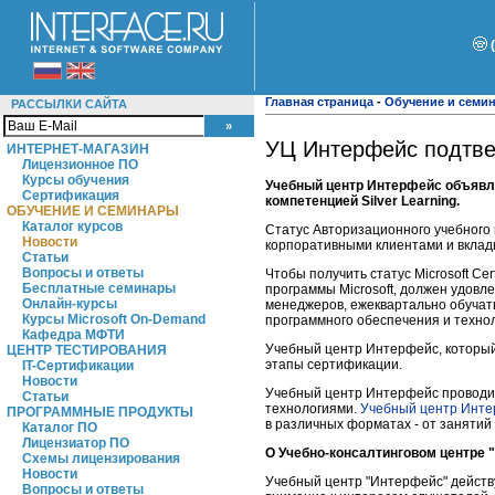
Главная страница
-
Обучение и семи
РАССЫЛКИ САЙТА
УЦ Интерфейс подтверд
ИНТЕРНЕТ-МАГАЗИН
Лицензионное ПО
Курсы обучения
Учебный центр Интерфейс объявляет
Сертификация
компетенцией Silver Learning.
ОБУЧЕНИЕ И СЕМИНАРЫ
Каталог курсов
Статус Авторизационного учебного 
Новости
корпоративными клиентами и вклады
Статьи
Вопросы и ответы
Чтобы получить статус Microsoft Ce
Бесплатные семинары
программы Microsoft, должен удов
Онлайн-курсы
менеджеров, ежеквартально обучать
Курсы Microsoft On-Demand
программного обеспечения и технол
Кафедра МФТИ
Учебный центр Интерфейс, который
ЦЕНТР ТЕСТИРОВАНИЯ
этапы сертификации.
IT-Сертификации
Новости
Учебный центр Интерфейс проводит
Статьи
технологиями.
Учебный центр Инт
ПРОГРАММНЫЕ ПРОДУКТЫ
в различных форматах - от занятий
Каталог ПО
Лицензиатор ПО
О Учебно-консалтинговом центре 
Схемы лицензирования
Новости
Учебный центр "Интерфейс" действу
Вопросы и ответы