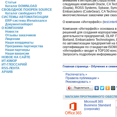
внимание к интересам слушателей
Статьи
следующих компаний Oracle, CA Techn
Каталог DOWNLOAD
(Gupta), ROSS Systems, Sybase, Syma
СВОБОДНОЕ ПО/OPEN SOURCE
Embarcadero (CodeGear), CA Technol
Каталог свободного ПО
многочисленные заказчики уже сказ
СИСТЕМЫ АВТОМАТИЗАЦИИ
ERP-система iRenaissance
О компании «Интерфейс» (
test.inter
Документооборот
О КОМПАНИИ
Компания «Интерфейс» основана в 1
Новости
решений для создания корпоративн
Отзывы заказчиков
деятельности предприятий, OLAP. По
Лицензии
Borland, Embarcadero Technologies, 
Наши координаты
по автоматизации предприятий на б
Программа партнерства
сертификации по стандартам ISO90
Наши партнеры
«Интерфейс» входит в TOP100 конса
Наши вакансии
Запросить подробную информацию
НОВОЕ НА САЙТЕ
ИТ-ЮМОР
ИТ-ГЛОССАРИЙ
Главная страница
-
Обучение и семи
RSS-ЛЕНТА
АРХИВ
Распечатать »
Правила публикации »
Рекомендовать »
Поделиться…
МАГАЗИН ПРОГРАММНОГО ОБЕСП
Microsoft 365
Business Standard
(corporate)