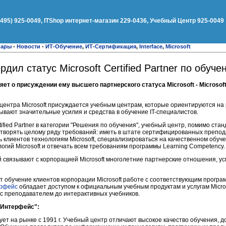
(495) 925-0049, ITShop интернет-магазин 229-0436, Учебный Центр 925-0049
нары
-
Новости
-
ИТ-Обучение
,
ИТ-Сертификация
,
Interface
,
Microsoft
ил статус Microsoft Certified Partner по обуче
 о присуждении ему высшего партнерского статуса Microsoft - Microsoft G
центра Microsoft присуждается учебным центрам, которые ориентируются на 
вают значительные усилия и средства в обучение IT-специалистов.
rtified Partner в категории "Решения по обучения", учебный центр, помимо ст
летворять целому ряду требований: иметь в штате сертифицированных препод
 клиентов технологиям Microsoft, специализироваться на качественном обуче
огий Microsoft и отвечать всем требованиям программы Learning Competency.
 связывают с корпорацией Microsoft многолетние партнерские отношения, у
 обучение клиентов корпорации Microsoft работе с соответствующим прогр
ерфейс
обладает доступом к официальным учебным продуктам и услугам Micros
 с преподавателем до интерактивных учебников.
"Интерфейс":
ет на рынке с 1991 г. Учебный центр отличают высокое качество обучения, 