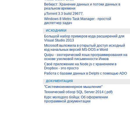
Вебкаст: Хранение данных и потоки данных в
реальном времени
µTorrent 3.3 build 29677.
Windows 8 Metro Task Manager - простой
диспетчер задач
ИСХОДНИКИ
Большой набор примеров кода расширений для
Visual Studio 2013
Microsoft выложила в открытый доступ исходный
код начальных версий MS-DOS и Word
Quipu - эзотерический язык программирования на
основе узелковой письменности Инков
Своё приложение на Node.js с хранением в
Dropbox - это просто
Работа с базами данных в Delphi с помощью ADO
ДОКУМЕНТАЦИЯ
"Системноинженерное мышление"
Технический обзор SQL Server 2014 (.pdf)
Курс молодого бойца: Об оформлении
программной документации
PHP Internals Book
Ловля ошибок в PHP