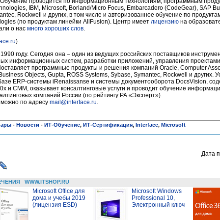
. Обучение проводится по информационным технологиям, программным прод
ologies, IBM, Microsoft, Borland/Micro Focus, Embarcadero (CodeGear), SAP Bus
ntec, Rockwell и других, в том числе и авторизованное обучение по продуктам
ogies (по продуктам линейки AllFusion). Центр имеет
лицензию
на образовате
али о нас
много хороших слов
.
face.ru
)
990 году. Сегодня она – один из ведущих российских поставщиков инструме
ых информационных систем, разработки приложений, управления проектами
ставляет программные продукты и решения компаний Oracle, Computer Associa
Business Objects, Gupta, ROSS Systems, Sybase, Symantec, Rockwell и других.
азе ERP-системы iRenaissanse и системы документооборота DocsVision, соде
0x и CMM, оказывает консалтинговые услуги и проводит обучение информац
лтинговых компаний России (по рейтингу РА «Эксперт»).
 можно по адресу
mail@interface.ru
.
нары
-
Новости
-
ИТ-Обучение
,
ИТ-Сертификация
,
Interface
,
Microsoft
Дата п
ЕЧЕНИЯ
WWW.ITSHOP.RU
Microsoft Office для
Microsoft Windows
дома и учебы 2019
Professional 10,
(лицензия ESD)
Электронный ключ