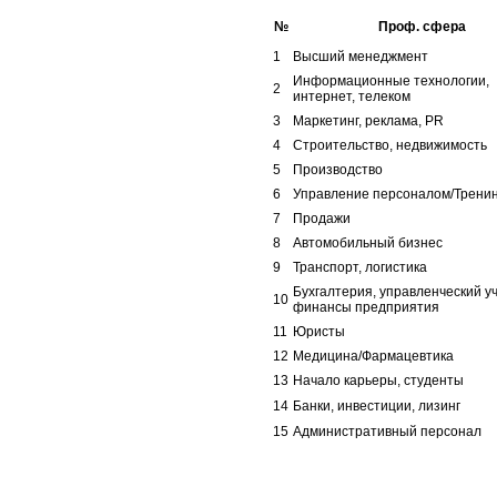
№
Проф. сфера
1
Высший менеджмент
Информационные технологии,
2
интернет, телеком
3
Маркетинг, реклама, PR
4
Строительство, недвижимость
5
Производство
6
Управление персоналом/Тренин
7
Продажи
8
Автомобильный бизнес
9
Транспорт, логистика
Бухгалтерия, управленческий уч
10
финансы предприятия
11
Юристы
12
Медицина/Фармацевтика
13
Начало карьеры, студенты
14
Банки, инвестиции, лизинг
15
Административный персонал