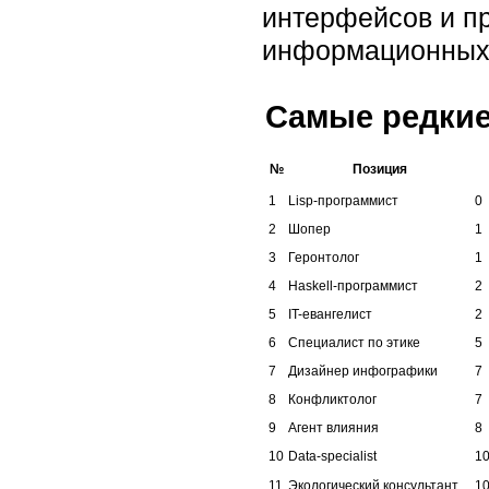
интерфейсов и пр
информационных с
Самые редкие 
№
Позиция
1
Lisp-программист
0
2
Шопер
1
3
Геронтолог
1
4
Haskell-программист
2
5
IT-евангелист
2
6
Специалист по этике
5
7
Дизайнер инфографики
7
8
Конфликтолог
7
9
Агент влияния
8
10
Data-specialist
1
11
Экологический консультант
1