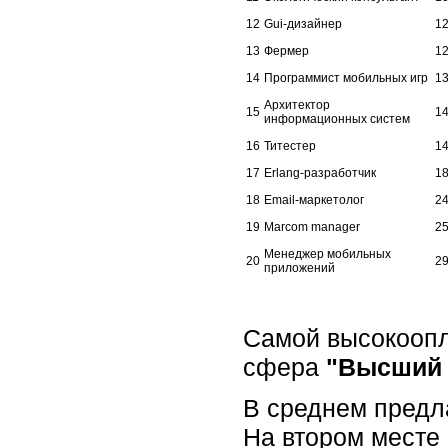
12
Gui-дизайнер
1
13
Фермер
1
14
Программист мобильных игр
1
Архитектор
15
1
информационных систем
16
Титестер
1
17
Erlang-разработчик
1
18
Email-маркетолог
2
19
Marcom manager
2
Менеджер мобильных
20
2
приложений
Самой высокоопл
сфера
"Высший
В среднем предла
На втором месте