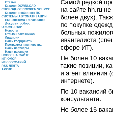
Самой редкой про
Статьи
Каталог DOWNLOAD
на сайте hh.ru не
СВОБОДНОЕ ПО/OPEN SOURCE
Каталог свободного ПО
более двух). Так
СИСТЕМЫ АВТОМАТИЗАЦИИ
ERP-система iRenaissance
по покупке одежд
Документооборот
О КОМПАНИИ
больных пожилого
Новости
Отзывы заказчиков
Лицензии
евангелиста (сп
Наши координаты
Программа партнерства
сфере ИТ).
Наши партнеры
Наши вакансии
НОВОЕ НА САЙТЕ
Не более 10 вака
ИТ-ЮМОР
ИТ-ГЛОССАРИЙ
такие позиции, к
RSS-ЛЕНТА
АРХИВ
и агент влияния (
интернете).
По 10 вакансий бы
консультанта.
Не более 15 вака