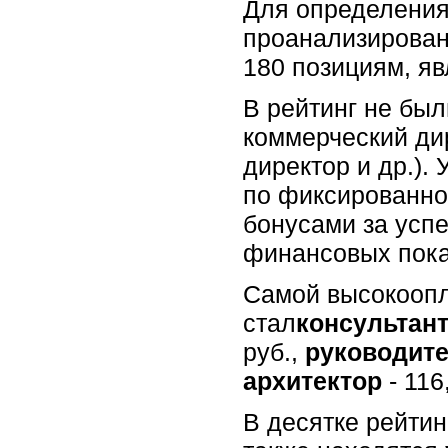
Для определени
проанализирован
180 позициям, я
В рейтинг не бы
коммерческий дир
директор и др.).
по фиксированно
бонусами за усп
финансовых показ
Самой высокоопл
стал
консультан
руб.,
руководите
архитектор
- 116
В десятке рейти