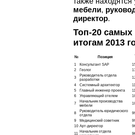
также находятся
мебели
,
руково
директор
.
Топ-20 самых
итогам 2013 г
№
Позиция
1
Консультант SAP
1
2
Геолог
1
Руководитель отдела
3
1
разработки
4
Системный архитектор
1
5
Главный инженер проекта
1
6
Управляющий отелем
1
Начальник производства
7
1
мебели
Руководитель юридического
8
9
отдела
9
Медицинский советник
9
10
Арт-директор
9
Начальник отдела
11
9