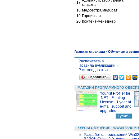
Администратор салона
17
красоты
18
Медсестра/медбрат
19
Горничная
20
Контент-менеджер
Главная страница
-
Обучение и семи
Распечатать »
Правила публикации »
Рекомендовать »
Поделиться…
МАГАЗИН ПРОГРАММНОГО ОБЕСП
YourKit Profiler for
.NET - Floating
License - 1 year of
e-mail support and
upgrades
КУРСЫ ОБУЧЕНИЯ
WWW.ITSHOP.
Разработка приложений Win32 в
BABOK Guide 3.0: Управление