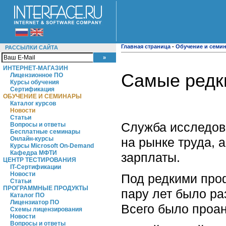
Главная страница
-
Обучение и семи
РАССЫЛКИ САЙТА
ИНТЕРНЕТ-МАГАЗИН
Самые редк
Лицензионное ПО
Курсы обучения
Сертификация
ОБУЧЕНИЕ И СЕМИНАРЫ
Каталог курсов
Новости
Статьи
Служба исследов
Вопросы и ответы
Бесплатные семинары
на рынке труда, 
Онлайн-курсы
Курсы Microsoft On-Demand
Кафедра МФТИ
зарплаты.
ЦЕНТР ТЕСТИРОВАНИЯ
IT-Сертификации
Новости
Под редкими про
Статьи
ПРОГРАММНЫЕ ПРОДУКТЫ
пару лет было ра
Каталог ПО
Лицензиатор ПО
Всего было проан
Схемы лицензирования
Новости
Вопросы и ответы