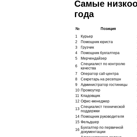
Самые низкоо
года
№
Позиция
1
Курьер
2
Помощник юриста
3
Грузчик
4
Помощник бухгалтера
5
Мерчендайзер
Специалист по контролю
6
качества
7
Оператор call-центра
8
Секретарь на ресепшн
9
Администратор гостиницы
10
Промоутер
11
Кладовщик
12
Офис-менеджер
Специалист технической
13
поддержки
14
Помощник руководителя
15
Фельдшер
Бухгалтер по первичной
16
документации