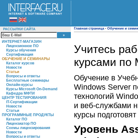
Главная страница
-
Обучение и семи
РАССЫЛКИ САЙТА
ИНТЕРНЕТ-МАГАЗИН
Учитесь раб
Лицензионное ПО
Курсы обучения
Сертификация
курсами по 
ОБУЧЕНИЕ И СЕМИНАРЫ
Каталог курсов
Новости
Статьи
Обучение в Учебн
Вопросы и ответы
Бесплатные семинары
Windows Server п
Онлайн-курсы
Курсы Microsoft On-Demand
Кафедра МФТИ
технологий Windo
ЦЕНТР ТЕСТИРОВАНИЯ
IT-Сертификации
и веб-службами н
Новости
Статьи
курсы подготовят
ПРОГРАММНЫЕ ПРОДУКТЫ
Каталог ПО
Лицензиатор ПО
Уровень Ass
Схемы лицензирования
Новости
Вопросы и ответы