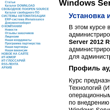
Windows Ser
Статьи
Каталог DOWNLOAD
СВОБОДНОЕ ПО/OPEN SOURCE
Каталог свободного ПО
Установка и
СИСТЕМЫ АВТОМАТИЗАЦИИ
ERP-система iRenaissance
Документооборот
В этом курсе 
О КОМПАНИИ
Новости
администрир
Отзывы заказчиков
Лицензии
Наши координаты
Server 2012 
Программа партнерства
Наши партнеры
администриро
Наши вакансии
НОВОЕ НА САЙТЕ
для администр
ИТ-ЮМОР
ИТ-ГЛОССАРИЙ
RSS-ЛЕНТА
Профиль ау
АРХИВ
Курс предназ
Технологий (
операционным
по внедрению
Windows Serve