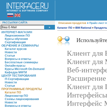
РАССЫЛКИ САЙТА
●
Описания продуктов
Прайс-лист
Каталог ПО
>
IBM Rational
>
Продукт
ИНТЕРНЕТ-МАГАЗИН
Лицензионное ПО
Используйт
Курсы обучения
Сертификация
ОБУЧЕНИЕ И СЕМИНАРЫ
Каталог курсов
Клиент для 
Новости
Статьи
Клиент для M
Вопросы и ответы
Бесплатные семинары
Онлайн-курсы
Веб-интерф
Курсы Microsoft On-Demand
Кафедра МФТИ
Расширение 
ЦЕНТР ТЕСТИРОВАНИЯ
IT-Сертификации
Новости
Клиент для 
Статьи
ПРОГРАММНЫЕ ПРОДУКТЫ
Интерфейсы
Каталог ПО
Лицензиатор ПО
Схемы лицензирования
Интерфейс M
Новости
Вопросы и ответы