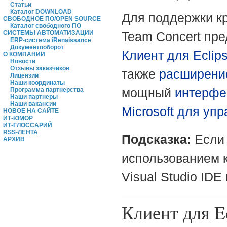
Статьи
Каталог DOWNLOAD
Для поддержки кр
СВОБОДНОЕ ПО/OPEN SOURCE
Каталог свободного ПО
СИСТЕМЫ АВТОМАТИЗАЦИИ
Team Concert пр
ERP-система iRenaissance
Документооборот
Клиент для Eclip
О КОМПАНИИ
Новости
Отзывы заказчиков
также
расширение
Лицензии
Наши координаты
мощный
интерфе
Программа партнерства
Наши партнеры
Наши вакансии
Microsoft для уп
НОВОЕ НА САЙТЕ
ИТ-ЮМОР
ИТ-ГЛОССАРИЙ
RSS-ЛЕНТА
Подсказка:
Если 
АРХИВ
использованием к
Visual Studio ID
Клиент для E