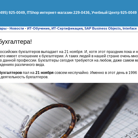
(495) 925-0049, ITShop интернет-магазин 229-0436, Учебный Центр 925-0049
нары
-
Новости
-
ИТ-Обучение
,
ИТ-Сертификация
,
SAP Business Objects
,
Interface
ухгалтера!
сийских бухгалтеров выпадает на 21 ноября. И, хотя этот праздник пока и 
кто имеет отношение к бухгалтерии. А таких людей в нашей стране очень мног
 данной профессии. Бухгалтеры сегодня требуются на любом, даже самом м
ждениях различного вида.
бухгалтеров
пал на
21 ноября
совсем неслучайно. Именно в этот день в 1996
деятельность бухгалтеров.