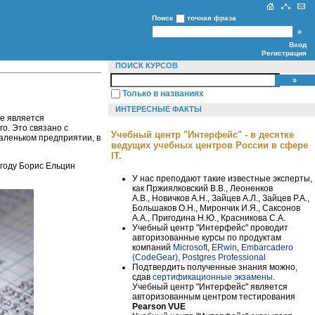
Поиск
точная фраза
Вход
Регистрация
ПОИСК КУРСОВ
Только в названиях
ИНТЕРЕСНЫЕ ФАКТЫ
не является
о. Это связано с
Учебный центр "Интерфейс" - в десятке
аленьком предприятии, в
ведущих учебных центров России в сфере
IT.
 году Борис Ельцин
У нас преподают такие известные эксперты,
как Пржиялковский В.В., Леоненков
А.В., Новичков А.Н., Зайцев А.Л., Зайцев Р.А.,
Большаков О.Н., Мирончик И.Я., Саксонов
А.А., Пригодина Н.Ю., Красникова С.А.
Учебный центр "Интерфейс" проводит
авторизованные курсы по продуктам
компаний
Microsoft
,
ERwin
,
Embarcadero
(CodeGear)
,
Postgres Professional
Подтвердить полученные знания можно,
сдав
сертификационные экзамены
.
Учебный центр "Интерфейс" является
авторизованным центром тестирования
Pearson VUE