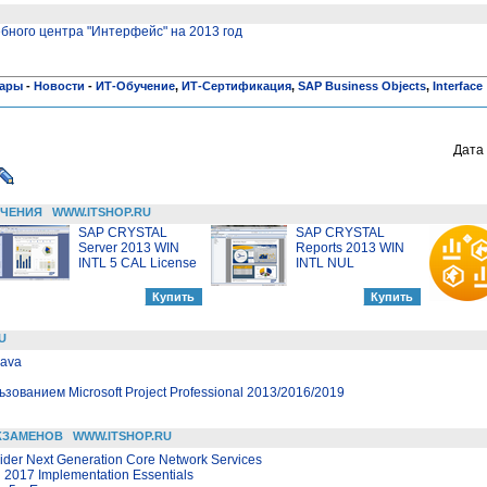
бного центра "Интерфейс" на 2013 год
нары
-
Новости
-
ИТ-Обучение
,
ИТ-Сертификация
,
SAP Business Objects
,
Interface
Дата 
ЕЧЕНИЯ
WWW.ITSHOP.RU
SAP CRYSTAL
SAP CRYSTAL
Server 2013 WIN
Reports 2013 WIN
INTL 5 CAL License
INTL NUL
U
Java
ованием Microsoft Project Professional 2013/2016/2019
КЗАМЕНОВ
WWW.ITSHOP.RU
ider Next Generation Core Network Services
2017 Implementation Essentials