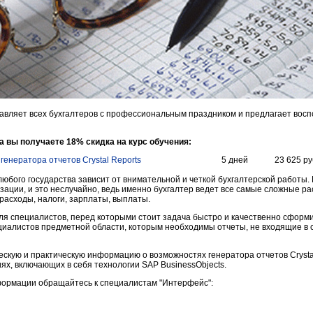
авляет всех бухгалтеров с профессиональным праздником и предлагает восп
да вы получаете 18% скидка на курс обучения:
енератора отчетов Crystal Reports
5 дней
23 625 ру
юбого государства зависит от внимательной и четкой бухгалтерской работы. 
зации, и это неслучайно, ведь именно бухгалтер ведет все самые сложные р
расходы, налоги, зарплаты, выплаты.
я специалистов, перед которыми стоит задача быстро и качественно сформ
циалистов предметной области, которым необходимы отчеты, не входящие в
ескую и практическую информацию о возможностях генератора отчетов Crystal
ях, включающих в себя технологии SAP BusinessObjects.
ормации обращайтесь к специалистам "Интерфейс":