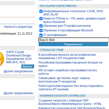
РАССЫЛКИ SUBSCRIBE.RU
Информационные технологии: CASE, RAD,
ERP, OLAP
Новости ITShop.ru - ПО, книги, документация,
курсы обучения
Обучение для IT-профессионалов
Написать редактору
Обучение и сертификация Microsoft
публикации: 21.11.2012
IT сертификация
СТАТЬИ ПО ТЕМЕ
SAP® Crystal
В российском бизнесе катастрофическая
Dashboard Design
напряженка с ИТ-специалистами
Departmental 2016
WIN INTL NUL
Российским программистам деньги больше не
нужны
ИИ оставит индийских программистов без
Другие предложения...
работы
Своим умом: где бизнес ищет замену
иностранным IT-продуктам
Работодателям надоело без конца поднимать
зарплаты ИТ-шникам.
Другие предложения...
НОВИНКИ КАТАЛОГА DOWNLOAD
Создание запросов с помощью SAP
BusinessObjects WebIntelligence Query - HTML
Руководство пользователя SAP BusinessObjects