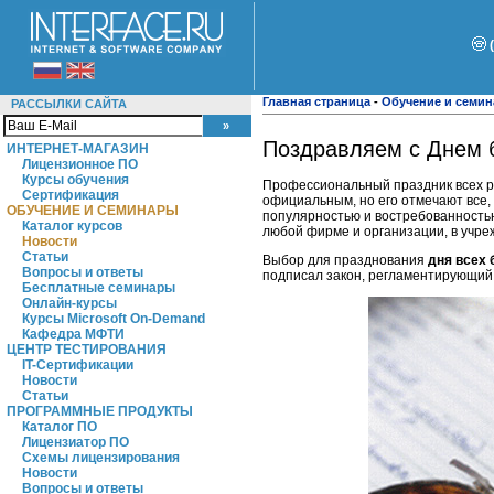
Главная страница
-
Обучение и семи
РАССЫЛКИ САЙТА
Поздравляем с Днем б
ИНТЕРНЕТ-МАГАЗИН
Лицензионное ПО
Курсы обучения
Профессиональный праздник всех рос
Сертификация
официальным, но его отмечают все, 
ОБУЧЕНИЕ И СЕМИНАРЫ
популярностью и востребованностью
Каталог курсов
любой фирме и организации, в учре
Новости
Статьи
Выбор для празднования
дня всех 
Вопросы и ответы
подписал закон, регламентирующий 
Бесплатные семинары
Онлайн-курсы
Курсы Microsoft On-Demand
Кафедра МФТИ
ЦЕНТР ТЕСТИРОВАНИЯ
IT-Сертификации
Новости
Статьи
ПРОГРАММНЫЕ ПРОДУКТЫ
Каталог ПО
Лицензиатор ПО
Схемы лицензирования
Новости
Вопросы и ответы