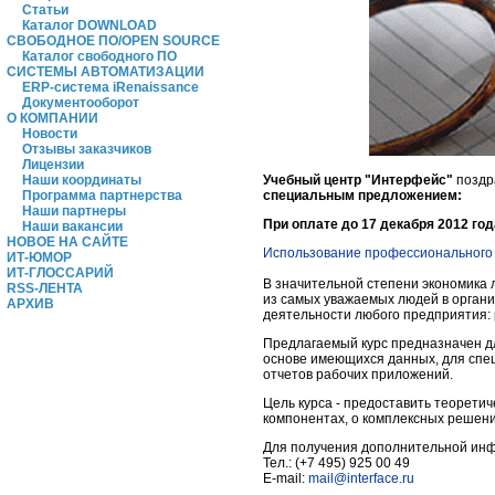
Статьи
Каталог DOWNLOAD
СВОБОДНОЕ ПО/OPEN SOURCE
Каталог свободного ПО
СИСТЕМЫ АВТОМАТИЗАЦИИ
ERP-система iRenaissance
Документооборот
О КОМПАНИИ
Новости
Отзывы заказчиков
Лицензии
Учебный центр "Интерфейс"
поздр
Наши координаты
специальным предложением:
Программа партнерства
Наши партнеры
При оплате до 17 декабря 2012 го
Наши вакансии
НОВОЕ НА САЙТЕ
Использование профессионального г
ИТ-ЮМОР
ИТ-ГЛОССАРИЙ
В значительной степени экономика л
RSS-ЛЕНТА
из самых уважаемых людей в органи
АРХИВ
деятельности любого предприятия: 
Предлагаемый курс предназначен дл
основе имеющихся данных, для спе
отчетов рабочих приложений.
Цель курса - предоставить теоретич
компонентах, о комплексных решени
Для получения дополнительной инф
Тел.: (+7 495) 925 00 49
E-mail:
mail@interface.ru