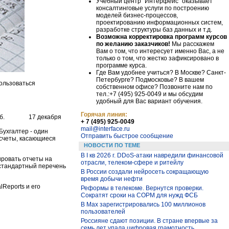
Учебный центр "Интерфейс" оказывает
консалтинговые услуги по построению
моделей бизнес-процессов,
проектированию информационных систем,
разработке структуры баз данных и т.д.
Возможна корректировка программ курсов
по желанию заказчиков!
Мы расскажем
Вам о том, что интересует именно Вас, а не
только о том, что жестко зафиксировано в
программе курса.
Где Вам удобнее учиться? В Москве? Санкт-
Петербурге? Подмосковье? В вашем
ользоваться
собственном офисе? Позвоните нам по
тел.:+7 (495) 925-0049 и мы обсудим
удобный для Вас вариант обучения.
Горячая линия:
б.
17 декабря
+ 7 (495) 925-0049
mail@interface.ru
Бухгалтер - один
Отправить быстрое сообщение
асчеты, касающиеся
НОВОСТИ ПО ТЕМЕ
В I кв 2026 г. DDoS-атаки навредили финансовой
ировать отчеты на
отрасли, телеком-сфере и ритейлу
 стандартный перечень
В России создали нейросеть сокращающую
время добычи нефти
Reports и его
Реформы в телекоме. Вернутся проверки.
Сократят сроки на СОРМ для нужд ФСБ
В Max зарегистрировались 100 миллионов
пользователей
Россияне сдают позиции. В стране впервые за
семь лет упала цифровая грамотность