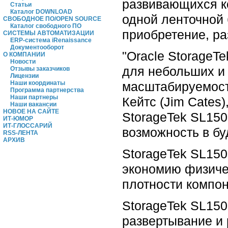
развивающихся к
Статьи
Каталог DOWNLOAD
одной ленточной 
СВОБОДНОЕ ПО/OPEN SOURCE
Каталог свободного ПО
приобретение, р
СИСТЕМЫ АВТОМАТИЗАЦИИ
ERP-система iRenaissance
Документооборот
"Oracle StorageT
О КОМПАНИИ
Новости
для небольших и
Отзывы заказчиков
Лицензии
масштабируемость
Наши координаты
Программа партнерства
Наши партнеры
Кейтс (Jim Cates)
Наши вакансии
НОВОЕ НА САЙТЕ
StorageTek SL15
ИТ-ЮМОР
ИТ-ГЛОССАРИЙ
возможность в бу
RSS-ЛЕНТА
АРХИВ
StorageTek SL150
экономию физиче
плотности компо
StorageTek SL150
развертывание и