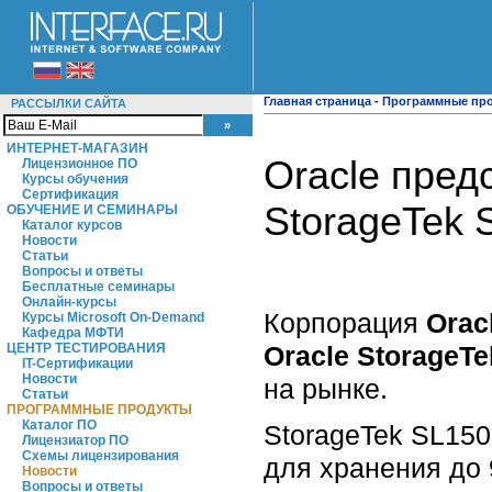
Главная страница
-
Программные пр
РАССЫЛКИ САЙТА
ИНТЕРНЕТ-МАГАЗИН
Oracle пред
Лицензионное ПО
Курсы обучения
Сертификация
StorageTek 
ОБУЧЕНИЕ И СЕМИНАРЫ
Каталог курсов
Новости
Статьи
Вопросы и ответы
Бесплатные семинары
Онлайн-курсы
Корпорация
Orac
Курсы Microsoft On-Demand
Кафедра МФТИ
Oracle StorageTe
ЦЕНТР ТЕСТИРОВАНИЯ
IT-Сертификации
Новости
на рынке.
Статьи
ПРОГРАММНЫЕ ПРОДУКТЫ
Каталог ПО
StorageTek SL150
Лицензиатор ПО
Схемы лицензирования
для хранения до 
Новости
Вопросы и ответы