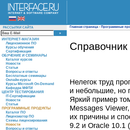
Главная страница
-
Программные пр
РАССЫЛКИ САЙТА
ИНТЕРНЕТ-МАГАЗИН
Справочник 
Лицензионное ПО
Курсы обучения
Сертификация
ОБУЧЕНИЕ И СЕМИНАРЫ
Каталог курсов
Новости
Статьи
Вопросы и ответы
Бесплатные семинары
Нелегок труд про
Онлайн-курсы
Курсы Microsoft On-Demand
Кафедра МФТИ
и небольшие, но 
ЦЕНТР ТЕСТИРОВАНИЯ
IT-Сертификации
Яркий пример то
Новости
Статьи
Messages Viewer
ПРОГРАММНЫЕ ПРОДУКТЫ
Каталог ПО
их причины и сп
Лицензиатор ПО
Схемы лицензирования
9.2 и Oracle 10.1 
Новости
Вопросы и ответы