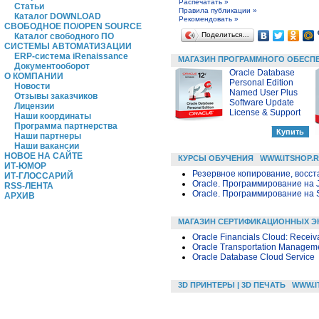
Распечатать »
Статьи
Правила публикации »
Каталог DOWNLOAD
Рекомендовать »
СВОБОДНОЕ ПО/OPEN SOURCE
Поделиться…
Каталог свободного ПО
СИСТЕМЫ АВТОМАТИЗАЦИИ
ERP-система iRenaissance
МАГАЗИН ПРОГРАММНОГО ОБЕСП
Документооборот
Oracle Database
О КОМПАНИИ
Personal Edition
Новости
Named User Plus
Отзывы заказчиков
Software Update
Лицензии
License & Support
Наши координаты
Программа партнерства
Наши партнеры
Наши вакансии
НОВОЕ НА САЙТЕ
КУРСЫ ОБУЧЕНИЯ
WWW.ITSHOP.
ИТ-ЮМОР
Резервное копирование, восс
ИТ-ГЛОССАРИЙ
Oracle. Программирование на 
RSS-ЛЕНТА
Oracle. Программирование на 
АРХИВ
МАГАЗИН СЕРТИФИКАЦИОННЫХ Э
Oracle Financials Cloud: Receiv
Oracle Transportation Manageme
Oracle Database Cloud Service
3D ПРИНТЕРЫ | 3D ПЕЧАТЬ
WWW.I