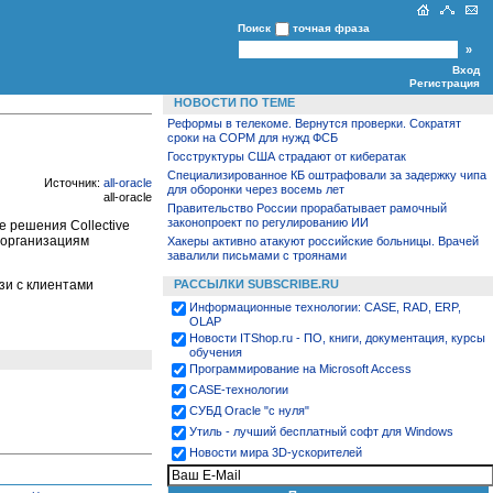
Поиск
точная фраза
Вход
Регистрация
НОВОСТИ ПО ТЕМЕ
Реформы в телекоме. Вернутся проверки. Сократят
сроки на СОРМ для нужд ФСБ
Госструктуры США страдают от кибератак
Специализированное КБ оштрафовали за задержку чипа
Источник:
all-oracle
для оборонки через восемь лет
all-oracle
Правительство России прорабатывает рамочный
законопроект по регулированию ИИ
е решения Collective
 организациям
Хакеры активно атакуют российские больницы. Врачей
завалили письмами с троянами
язи с клиентами
РАССЫЛКИ SUBSCRIBE.RU
Информационные технологии: CASE, RAD, ERP,
OLAP
Новости ITShop.ru - ПО, книги, документация, курсы
обучения
Программирование на Microsoft Access
CASE-технологии
СУБД Oracle "с нуля"
Утиль - лучший бесплатный софт для Windows
Новости мира 3D-ускорителей