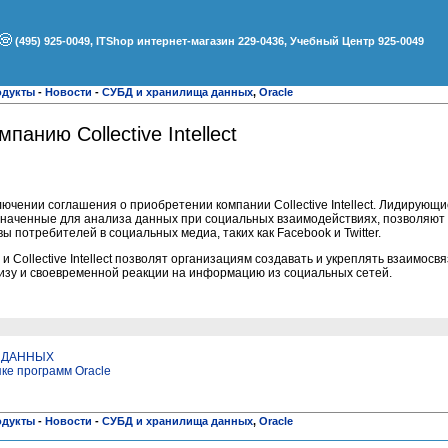
(495) 925-0049, ITShop интернет-магазин 229-0436, Учебный Центр 925-0049
одукты
-
Новости
-
СУБД и хранилища данных
,
Oracle
панию Collective Intellect
ючении соглашения о приобретении компании Collective Intellect. Лидирующи
назначенные для анализа данных при социальных взаимодействиях, позволяют
ы потребителей в социальных медиа, таких как Facebook и Twitter.
и Collective Intellect позволят организациям создавать и укреплять взаимосв
изу и своевременной реакции на информацию из социальных сетей.
Ы ДАННЫХ
пке программ Oracle
одукты
-
Новости
-
СУБД и хранилища данных
,
Oracle