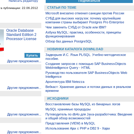
Написать редактору
СТАТЬИ ПО ТЕМЕ
та публикации: 22.06.2012
Microsoft внезапно отменил санкции против России
СУБД для высоких нагрузок: почему крупнейшие
компании страны выбирают Postgres Pro Enterprise
Чем заменить СУБД от Oracle или IBM?
Oracle Database
Азбука MySQL: практика, особенности, принципы
Standard Edition 2
функционирования
Processor License
Обзор баз данных PostgreSQL
НОВИНКИ КАТАЛОГА DOWNLOAD
Задворьев И.С. Язык PL/SQL. Учебно-методическое
пособие.
Другие предложения...
Создание запросов с помощью SAP BusinessObjects
WebIntelligence Query - HTML
Руководство пользователя SAP BusinessObjects Web
Intelligence
Архитектура IBM Netezza
Вебкаст: Хранение данных и потоки данных в реальном
Другие предложения...
времени
ИСХОДНИКИ
Восстановление базы MySQL из бинарных логов
MySQL хранимые процедуры
Другие предложения...
Путеводитель по db4o для Java-разработчика: Введение
и общий обзор возможностей
Представления (VIEW) в MySQL
Использование Ajax с PHP и DB2 9 - Xajax
Другие предложения...