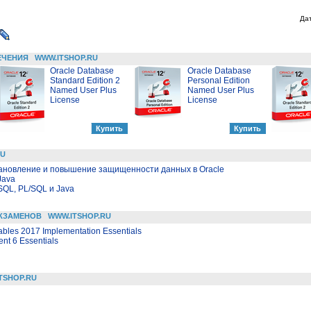
Да
ЕЧЕНИЯ
WWW.ITSHOP.RU
Oracle Database
Oracle Database
Standard Edition 2
Personal Edition
Named User Plus
Named User Plus
License
License
RU
тановление и повышение защищенности данных в Oracle
Java
SQL, PL/SQL и Java
КЗАМЕНОВ
WWW.ITSHOP.RU
ables 2017 Implementation Essentials
nt 6 Essentials
TSHOP.RU