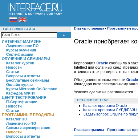
Главная страница
-
Программные пр
РАССЫЛКИ САЙТА
Oracle приобретает ком
ИНТЕРНЕТ-МАГАЗИН
Лицензионное ПО
Курсы обучения
Сертификация
ОБУЧЕНИЕ И СЕМИНАРЫ
Корпорация
Oracle
сообщила о закл
Каталог курсов
Intellect для облачных сред, пред
Новости
отслеживать и реагировать на отзыв
Статьи
Вопросы и ответы
Объединенные возможности
Oracle
Бесплатные семинары
благодаря интеллектуальному анал
Онлайн-курсы
Курсы Microsoft On-Demand
Условия сделки не разглашаются.
Кафедра МФТИ
ЦЕНТР ТЕСТИРОВАНИЯ
ССЫЛКИ ПО ТЕМЕ
IT-Сертификации
Каталог программ Oracle
Новости
Каталог программ СУБД/БАЗ
Статьи
Задать вопрос ONLine по поку
ПРОГРАММНЫЕ ПРОДУКТЫ
Каталог ПО
Лицензиатор ПО
Схемы лицензирования
Главная страница
-
Программные пр
Новости
Вопросы и ответы