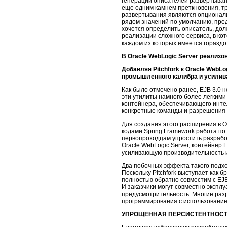
генерации описателей развертыван
еще одним камнем преткновения, тр
развертывания являются опциональ
рядом значений по умолчанию, пре
хочется определить описатель, дол
реализации сложного сервиса, в ко
каждом из которых имеется гораздо
В Oracle WebLogic Server реализова
Добавляя Pitchfork к Oracle WebL
промышленного калибра и усилив
Как было отмечено ранее, EJB 3.0 
эти утилиты намного более легкими
контейнера, обеспечивающего инте
конкретные команды и разрешения
Для создания этого расширения в 
кодами Spring Framework работа по 
первопроходцам упростить разработ
Oracle WebLogic Server, контейнер
усиливающую производительность 
Два побочных эффекта такого подхо
Поскольку Pitchfork выступает как 
полностью обратно совместим с EJB
И заказчики могут совместно эксплуа
предусмотрительность. Многие раз
программирования с использованием 
УПРОЩЕННАЯ ПЕРСИСТЕНТНОСТ