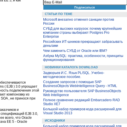
 EE 5, и как
СТАТЬИ ПО ТЕМЕ
Microsoft внезапно отменил санкции против
России
СУБД для высоких нагрузок: почему крупнейшие
компании страны выбирают Postgres Pro
Enterprise
Российских ИТ-шников прекращают забрасывать
деньгами
Чем заменить СУБД от Oracle или IBM?
Азбука MySQL: практика, особенности, принципы
функционирования
НОВИНКИ КАТАЛОГА DOWNLOAD
Задворьев И.С. Язык PL/SQL. Учебно-
методическое пособие.
Создание запросов с помощью SAP
 обеспечиваются
BusinessObjects WebIntelligence Query - HTML
s ( EJB ) 3.0 упрощает
жность подключения этой
Руководство пользователя SAP BusinessObjects
ают компоновку из
Web Intelligence
 SOA , не принося при
Полное сравнение редакций Embarcadero RAD
Studio XE7
Большой набор примеров кода расширений для
аказчиков и
Visual Studio 2013
 спецификаций EJB 3.0,
е всего, что Oracle
ИСХОДНИКИ
va EE 5 - Oracle
Большой набор примеров кода расширений для