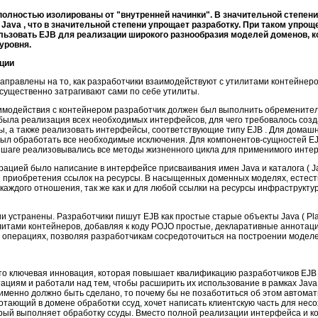
 полностью изолированы от "внутренней начинки". В значительной степен
Java , что в значительной степени упрощает разработку. При таком упро
пользовать EJB для реализации широкого разнообразия моделей доменов,
уровня.
ации
направлены на то, как разработчики взаимодействуют с утилитами контейнер
существенно затрагивают сами по себе утилиты.
имодействия с контейнером разработчик должен был выполнить обремените
была реализация всех необходимых интерфейсов, для чего требовалось соз
, а также реализовать интерфейсы, соответствующие типу EJB . Для домашн
ыл обработать все необходимые исключения. Для компонентов-сущностей EJ
 шаге реализовывались все методы жизненного цикла для применимого интер
ацией было написание в интерфейсе присваивания имен Java и каталога ( J
а для приобретения ссылок на ресурсы. В насыщенных доменных моделях, естес
аждого отношения, так же как и для любой ссылки на ресурсы инфраструкту
и устранены. Разработчики пишут EJB как простые старые объекты Java ( Plain
литами контейнеров, добавляя к коду POJO простые, декларативные аннотац
 операциях, позволяя разработчикам сосредоточиться на построении модел
это ключевая инновация, которая повышает квалификацию разработчиков EJB 
тациям и работали над тем, чтобы расширить их использование в рамках Java
именно должно быть сделано, то почему бы не позаботиться об этом автома
отающий в домене обработки ссуд, хочет написать клиентскую часть для нес
рый выполняет обработку ссуды. Вместо полной реализации интерфейса и кода