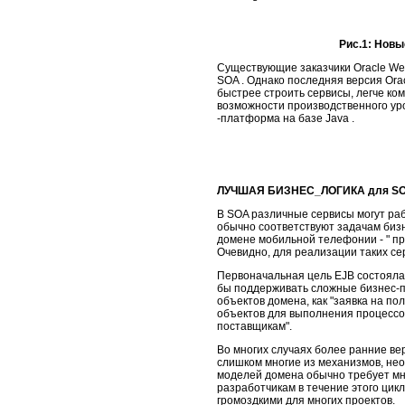
Рис.1: Новы
Существующие заказчики Oracle We
SOA . Однако последняя версия Ora
быстрее строить сервисы, легче к
возможности производственного ур
-платформа на базе Java .
ЛУЧШАЯ БИЗНЕС_ЛОГИКА для S
В SOA различные сервисы могут раб
обычно соответствуют задачам бизне
домене мобильной телефонии - " пре
Очевидно, для реализации таких се
Первоначальная цель EJB состояла 
бы поддерживать сложные бизнес-
объектов домена, как "заявка на по
объектов для выполнения процессов 
поставщикам".
Во многих случаях более ранние ве
слишком многие из механизмов, не
моделей домена обычно требует мно
разработчикам в течение этого цик
громоздкими для многих проектов.