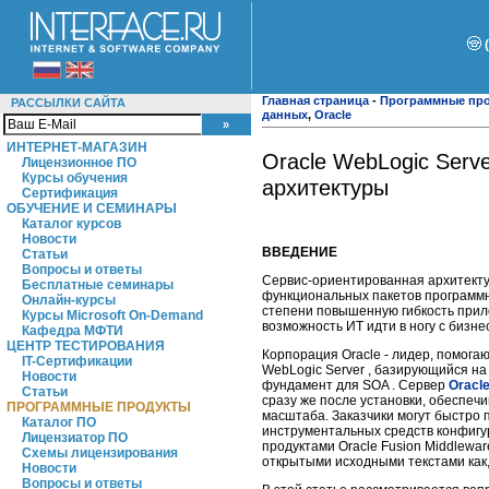
Главная страница
-
Программные пр
РАССЫЛКИ САЙТА
данных
,
Oracle
ИНТЕРНЕТ-МАГАЗИН
Oracle WebLogic Ser
Лицензионное ПО
Курсы обучения
архитектуры
Сертификация
ОБУЧЕНИЕ И СЕМИНАРЫ
Каталог курсов
Новости
ВВЕДЕНИЕ
Статьи
Вопросы и ответы
Сервис-ориентированная архитектура
Бесплатные семинары
функциональных пакетов программн
Онлайн-курсы
степени повышенную гибкость прил
Курсы Microsoft On-Demand
возможность ИТ идти в ногу с бизне
Кафедра МФТИ
ЦЕНТР ТЕСТИРОВАНИЯ
Корпорация Oracle - лидер, помог
IT-Сертификации
WebLogic Server , базирующийся на J
Новости
фундамент для SOA . Сервер
Oracl
Статьи
сразу же после установки, обеспе
ПРОГРАММНЫЕ ПРОДУКТЫ
масштаба. Заказчики могут быстро
Каталог ПО
инструментальных средств конфигур
Лицензиатор ПО
продуктами Oracle Fusion Middlewa
Схемы лицензирования
открытыми исходными текстами как,
Новости
Вопросы и ответы