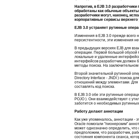
Напротив, в EJB 3.0 разработчики
обработаны как обычные объекты 
разработчики могут, наконец, ис
корпоративные сервисы верхнего 
EJB 3.0 устраняет рутинные опер
Изменения в EJB 3.0 прежде всего 
персистентности, эти изменения не
В предыдущих версиях EJB для вза
операции. Первой большой обузой 
локальные и удаленные интерфейсы
интерфейсов разработчик должен б
методы поиска. На заключительном
Второй значительной рутинной опер
Directory Interface - JNDI ) поиск
отношений между элементами. Для к
составлять код поиска.
В EJB 3.0 обе эти рутинные операци
POJO ). Они взаимодействуют с ути
заботится о необходимых рутинных
Работу делают аннотации
Как уже упоминалось, аннотации - 
Oracle помогали "пионерским" анно
может однозначно определить, что 
предположим, что разработчик, раб
состояния компонента сеанса, кото