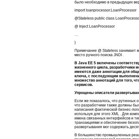
было необходимо в предыдущих вер
import loanprocessor.LoanProcessor
@Stateless public class LoanProcesso
@ Inject LoanProcessor
…
}
Примечание @ Stateless занимает м
место ручного поиска JNDI .
В Java EE 5 включены соответств
жизненного цикла, разработчики 
имеются даже аннотации для обще
ключа, с последующим выполнение
множество аннотаций для того, чт
сервисов.
Упрощены описатели развертыва
Если же показалось, что рутинных 
что разработчики также должны бы
написания фактической бизнес-логи
используя для этого XML . Для ком
имена связанных интерфейсов и тип
транзакциями и обеспечение безоп
развертывания мог содержать десят
В большинство промышленных реали