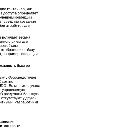
щие контейнер, как
ов доступа определяет
елением коллекции
ет средства создания
бор атрибутов для
е включает весьма
енного цикла для
ров объект
и отображении в базу
й, например, операции
можность быстро
ьку JPA сосредоточен
бъектно-
O . Во многих случаях
ть управляемую
JDO разделяют большую
отсутствуют у другой.
ентными. Разработчики
тавления
ительности -