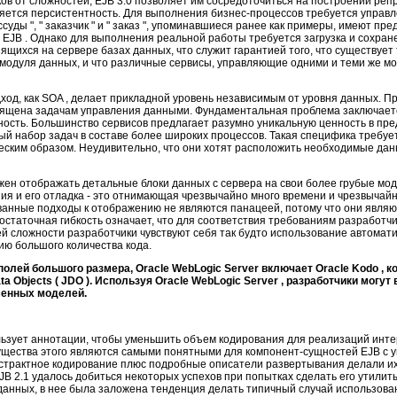
ов от сложностей, EJB 3.0 позволяет им сосредоточиться на построении ре
ется персистентность. Для выполнения бизнес-процессов требуется управл
суды ", " заказчик " и " заказ ", упоминавшиеся ранее как примеры, имеют пре
 EJB . Однако для выполнения реальной работы требуется загрузка и сохра
щихся на сервере базах данных, что служит гарантией того, что существует 
 модуля данных, и что различные сервисы, управляющие одними и теми же м
ход, как SOA , делает прикладной уровень независимым от уровня данных. П
вящена задачам управления данными. Фундаментальная проблема заключается
ность. Большинство сервисов предлагает разумно уникальную ценность в пр
й набор задач в составе более широких процессов. Такая специфика требует
ским образом. Неудивительно, что они хотят расположить необходимые дан
ен отображать детальные блоки данных с сервера на свои более грубые мод
ия и его отладка - это отнимающая чрезвычайно много времени и чрезвычай
анные подходы к отображению не являются панацеей, потому что они явля
остаточная гибкость означает, что для соответствия требованиям разработч
ей сложности разработчики чувствуют себя так будто использование автомат
ию большого количества кода.
олей большого размера, Oracle WebLogic Server включает Oracle Kodo , 
Data Objects ( JDO ). Используя Oracle WebLogic Server , разработчики мог
менных моделей.
ользует аннотации, чтобы уменьшить объем кодирования для реализаций инте
щества этого являются самыми понятными для компонент-сущностей EJB с 
страктное кодирование плюс подробные описатели развертывания делали их
 EJB 2.1 удалось добиться некоторых успехов при попытках сделать его утили
данных, в нее была заложена тенденция делать типичный случай использов