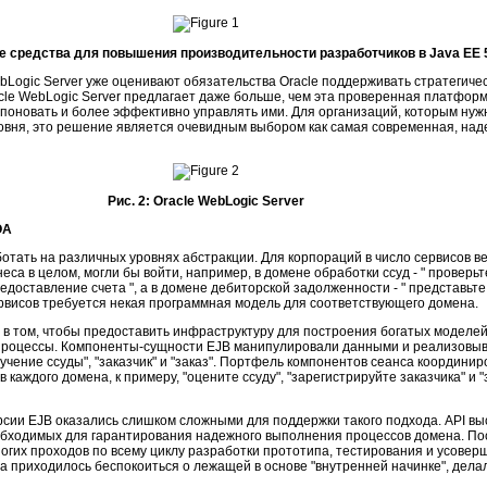
е средства для повышения производительности разработчиков в Java EE 
bLogic Server уже оценивают обязательства Oracle поддерживать стратегич
cle WebLogic Server предлагает даже больше, чем эта проверенная платформа
омпоновать и более эффективно управлять ими. Для организаций, которым н
овня, это решение является очевидным выбором как самая современная, на
Рис. 2: Oracle WebLogic Server
OA
отать на различных уровнях абстракции. Для корпораций в число сервисов ве
са в целом, могли бы войти, например, в домене обработки ссуд - " проверьте
доставление счета ", а в домене дебиторской задолженности - " представьте 
рвисов требуется некая программная модель для соответствующего домена.
в том, чтобы предоставить инфраструктуру для построения богатых моделей
процессы. Компоненты-сущности EJB манипулировали данными и реализовыв
лучение ссуды", "заказчик" и "заказ". Портфель компонентов сеанса координи
каждого домена, к примеру, "оцените ссуду", "зарегистрируйте заказчика" и 
рсии EJB оказались слишком сложными для поддержки такого подхода. API вы
обходимых для гарантирования надежного выполнения процессов домена. П
гих проходов по всему циклу разработки прототипа, тестирования и усоверш
ла приходилось беспокоиться о лежащей в основе "внутренней начинке", дел