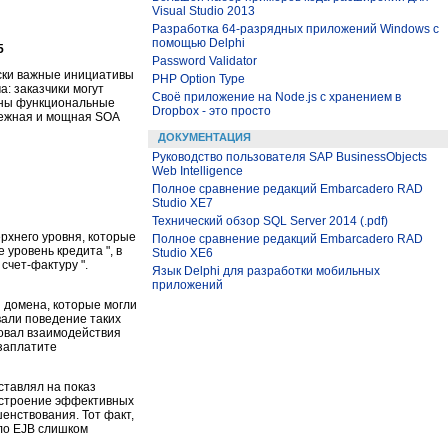
Visual Studio 2013
Разработка 64-разрядных приложений Windows с
помощью Delphi
5
Password Validator
ески важные инициативы
PHP Option Type
: заказчики могут
Своё приложение на Node.js с хранением в
ужны функциональные
Dropbox - это просто
дежная и мощная SOA
ДОКУМЕНТАЦИЯ
Руководство пользователя SAP BusinessObjects
Web Intelligence
Полное сравнение редакций Embarcadero RAD
Studio XE7
Технический обзор SQL Server 2014 (.pdf)
рхнего уровня, которые
Полное сравнение редакций Embarcadero RAD
 уровень кредита ", в
Studio XE6
счет-фактуру ".
Язык Delphi для разработки мобильных
приложений
 домена, которые могли
али поведение таких
ровал взаимодействия
"заплатите
ставлял на показ
остроение эффективных
енствования. Тот факт,
ало EJB слишком