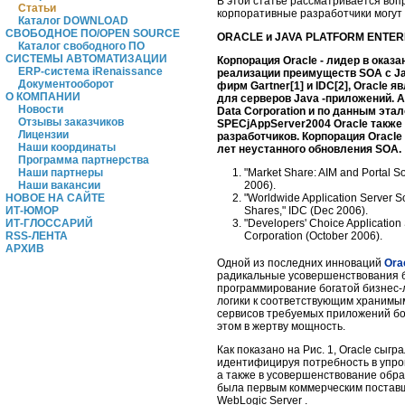
В этой статье рассматривается воп
Статьи
корпоративные разработчики могут 
Каталог DOWNLOAD
СВОБОДНОЕ ПО/OPEN SOURCE
ORACLE и JAVA PLATFORM ENTERP
Каталог свободного ПО
СИСТЕМЫ АВТОМАТИЗАЦИИ
Корпорация Oracle - лидер в оказ
ERP-система iRenaissance
реализации преимуществ SOA с J
Документооборот
фирм Gartner[1] и IDC[2], Oracle
О КОМПАНИИ
для серверов Java -приложений. 
Новости
Data Corporation и по данным эта
Отзывы заказчиков
SPECjAppServer2004 Oracle также
Лицензии
разработчиков. Корпорация Oracle
Наши координаты
лет неустанного обновления SOA.
Программа партнерства
"Market Share: AIM and Portal S
Наши партнеры
2006).
Наши вакансии
"Worldwide Application Server 
НОВОЕ НА САЙТЕ
Shares," IDC (Dec 2006).
ИТ-ЮМОР
"Developers' Choice Applicatio
ИТ-ГЛОССАРИЙ
Corporation (October 2006).
RSS-ЛЕНТА
АРХИВ
Одной из последних инноваций
Ora
радикальные усовершенствования би
программирование богатой бизнес-ло
логики к соответствующим хранимы
сервисов требуемых приложений бол
этом в жертву мощность.
Как показано на Рис. 1, Oracle сыг
идентифицируя потребность в упро
а также в усовершенствование обраб
была первым коммерческим поставщ
WebLogic Server .