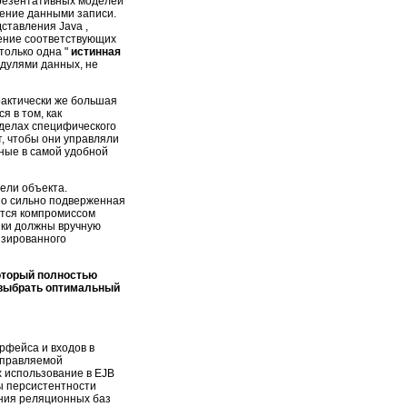
презентативных моделей
ение данными записи.
дставления Java ,
нение соответствующих
только одна "
истинная
одулями данных, не
рактически же большая
 в том, как
еделах специфического
, чтобы они управляли
ные в самой удобной
ели объекта.
но сильно подверженная
ются компромиссом
ики должны вручную
изированного
который полностью
ут выбрать оптимальный
рфейса и входов в
управляемой
 использование в EJB
ты персистентности
ания реляционных баз