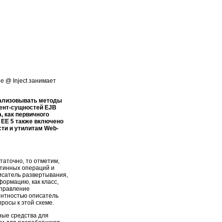
е @ Inject занимает
реализовывать методы
нент-сущностей EJB
 как первичного
 EE 5 также включено
сти и утилитам Web-
таточно, то отметим,
утинных операций и
исатель развертывания,
формацию, как класс,
управление
ентностью описатель
росы к этой схеме.
ные средства для