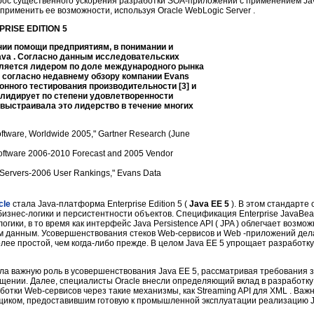
рос существенного ускорения разработки SOA-приложений с применением Java
применить ее возможности, используя Oracle WebLogic Server .
RISE EDITION 5
ании помощи предприятиям, в понимании и
ava . Согласно данным исследовательских
 является лидером по доле международного рынка
А согласно недавнему обзору компании Evans
лонного тестирования производительности [3] и
 лидирует по степени удовлетворенности
 выстраивала это лидерство в течение многих
oftware, Worldwide 2005," Gartner Research (June
Software 2006-2010 Forecast and 2005 Vendor
n Servers-2006 User Rankings," Evans Data
cle
стала Java-платформа Enterprise Edition 5 (
Java EE 5
). В этом стандарте
знес-логики и персистентности объектов. Спецификация Enterprise JavaBean
гики, в то время как интерфейс Java Persistence API ( JPA ) облегчает возмо
м данным. Усовершенствования стеков Web-сервисов и Web -приложений дел
ее простой, чем когда-либо прежде. В целом Java EE 5 упрощает разработку
рала важную роль в усовершенствования Java EE 5, рассматривая требования з
щении. Далее, специалисты Oracle внесли определяющий вклад в разработку
отки Web-сервисов через такие механизмы, как Streaming API для XML . Важне
иком, предоставившим готовую к промышленной эксплуатации реализацию Ja