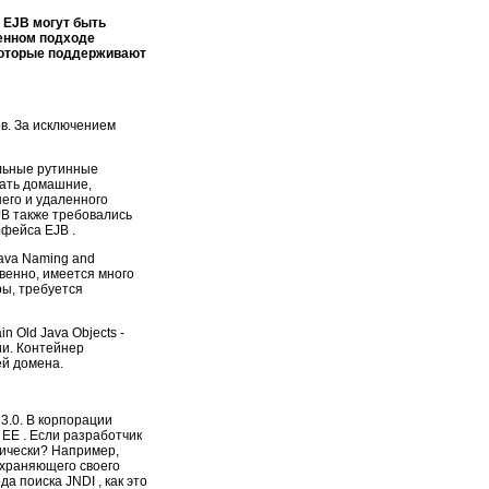
и EJB могут быть
щенном подходе
 которые поддерживают
ов. За исключением
льные рутинные
дать домашние,
его и удаленного
B также требовались
фейса EJB .
ava Naming and
твенно, имеется много
ры, требуется
 Old Java Objects -
ии. Контейнер
ей домена.
3.0. В корпорации
 EE . Если разработчик
тически? Например,
охраняющего своего
 поиска JNDI , как это