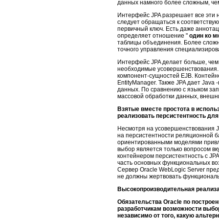
данных намного более сложным, че
Интерфейс JPA разрешает все эти н
следует обращаться к соответству
первичный ключ. Есть даже аннота
определяет отношение "
один ко 
таблицы объединения. Более сложн
точного управления специализиро
Интерфейс JPA делает больше, чем 
необходимые усовершенствования. 
компонент-сущностей EJB. Контейн
EntityManager. Также JPA дает Jav
данных. По сравнению с языком зап
массовой обработки данных, внешн
Взятые вместе простота в испол
реализовать персистентность для
Несмотря на усовершенствования JP
на персистентности реляционной б
ориентированными моделями привле
выбор является только вопросом вк
контейнером персистентность с JPA
часть основных функциональных воз
Сервер Oracle WebLogic Server пре
не должны жертвовать функциональ
Высокопроизводительная реализ
Обязательства Oracle по построе
разработчикам возможности выбор
независимо от того, какую альтер