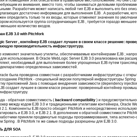
ия и помещения этих описателей в правильное местоположение. Но они стал
ебующим их внимания, вместо того, чтобы заниматься деловыми проблемами.
ными. Разработчик может написать любой тип EJB и выполнить его без опис
длагающих достаточно информации для выполнения EJB . А разработчик, кот
жен определить только те их входы, которые отменяют значения по умолчанию
тором используется группа сотрудничающих EJB , требуется гораздо меньшее
 меньшее количество входов.
н EJB 3.0 with Pitchfork
ogic Server , контейнер EJB создает лучшее в своем классе решение: пров
ающую производительность инфраструктуру.
не изменяет значительно утилиты, обеспечиваемые контейнерами EJB ; напро
 для использования. В Oracle WebLogic Server EJB 3.0 реализована как расш
ллект, необходимый для выполнения более упрощенных EJB путем трансляц
 декларативно определенных зависимостей.
Oracle была проведена совместная с разработчиками инфраструктуры с откр
созданию Pitchfork - специальной версии популярной инфраструктуры Spring 
ку приложений Java с помощью внедрения зависимости (dependency injection).
 EJB создает лучшее в своем классе решение: проверенный контейнер промы
инфраструктуру.
да - обратная совместимость (
backward compatibility
) и предусмотрительно
брокер между кодом EJB 3.0 и традиционными утилитами контейнера, Oracle We
 2.1. Компоненты EJB просто обходят Pitchfork и непосредственно использую
тировать и EJB 3.0, и EJB 2.1. В дополнение к обратной совместимости Pitchf
работчики приняли продвинутые подходы программирования, типа аспектно
Spring . В Pitchfork те же самые подходы разрешены для EJB 3.0.
Ь ДЛЯ SOA