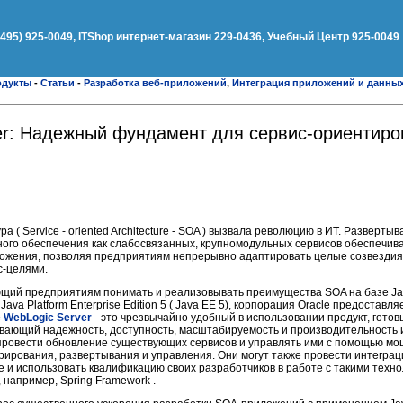
(495) 925-0049, ITShop интернет-магазин 229-0436, Учебный Центр 925-0049
одукты
-
Статьи
-
Разработка веб-приложений
,
Интеграция приложений и данны
ver: Надежный фундамент для сервис-ориентир
 ( Service - oriented Architecture - SOA ) вызвала революцию в ИТ. Разверт
ого обеспечения как слабосвязанных, крупномодульных сервисов обеспечива
ожения, позволяя предприятиям непрерывно адаптировать целые созвездия 
с-целями.
ающий предприятиям понимать и реализовывать преимущества SOA на базе Ja
ava Platform Enterprise Edition 5 ( Java EE 5), корпорация Oracle предостав
e WebLogic Server
- это чрезвычайно удобный в использовании продукт, гото
чивающий надежность, доступность, масштабируемость и производительность
 провести обновление существующих сервисов и управлять ими с помощью м
ирования, развертывания и управления. Они могут также провести интеграц
re и использовать квалификацию своих разработчиков в работе с такими техн
 например, Spring Framework .