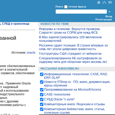
Поиск
точная фраза
Вход
Регистрация
х
,
СУБД и хранилища
НОВОСТИ ПО ТЕМЕ
Реформы в телекоме. Вернутся проверки.
Сократят сроки на СОРМ для нужд ФСБ
ованной
В Max зарегистрировались 100 миллионов
пользователей
Россияне сдают позиции. В стране впервые за
семь лет упала цифровая грамотность
Источник:
oracle
Госструктуры США страдают от кибератак
Специализированное КБ оштрафовали за
задержку чипа для оборонки через восемь лет
ывание сбалансированных
РАССЫЛКИ SUBSCRIBE.RU
ет в значительной
сервисов, обеспечивая
Информационные технологии: CASE, RAD,
ERP, OLAP
Новости ITShop.ru - ПО, книги, документация,
va . Применяя Oracle
курсы обучения
ляет надежный
Программирование на Microsoft Access
вый к использованию
 индустриального
CASE-технологии
ощных
СУБД Oracle "с нуля"
ию с другими
Компьютерные книги. Рецензии и отзывы
ологиями работы с
Компьютерная библиотека: книги, статьи,
полезные ссылки