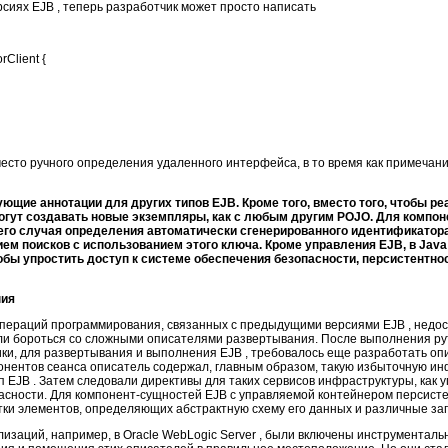
сиях EJB , теперь разработчик может просто написать
rClient {
есто ручного определения удаленного интерфейса, в то время как примечани
ующие аннотации для других типов EJB. Кроме того, вместо того, чтобы 
могут создавать новые экземпляры, как с любым другим POJO. Для компо
го случая определения автоматически сгенерированного идентификатора,
м поисков с использованием этого ключа. Кроме управления EJB, в Java
обы упростить доступ к системе обеспечения безопасности, персистентно
ния
операций программирования, связанных с предыдущими версиями EJB , недос
ли бороться со сложными описателями развертывания. После выполнения р
ки, для развертывания и выполнения EJB , требовалось еще разработать оп
понентов сеанса описатель содержал, главным образом, такую избыточную ин
 EJB . Затем следовали директивы для таких сервисов инфраструктуры, как 
асности. Для компонент-сущностей EJB с управляемой контейнером персист
ки элементов, определяющих абстрактную схему его данных и различные зап
заций, например, в Oracle WebLogic Server , были включены инструменталь