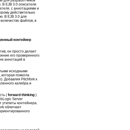
и для разработчиков
 В EJB 3.0 описатели
ателя, с аннотациями и
орому действительно
. В EJB 3.0 для
 количество файлов, в
еренный контейнер
тив, он просто делает
ирение его проверенного
ии аннотаций в
ытыми исходными
, которая помогла
 Добавляя Pitchfork к
шленного калибра и
сть (
forward thinking
).
bLogic Server
т утилиты контейнера.
ork облегчает
-ориентированного