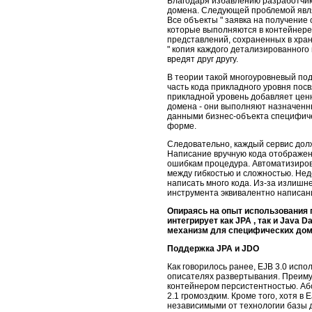
Благодаря избавлению разработчик
домена. Следующей проблемой явля
Все объекты " заявка на получение с
которые выполняются в контейнере
представлений, сохраненных в храня
" копия каждого детализированного
вредят друг другу.
В теории такой многоуровневый под
часть кода прикладного уровня пос
прикладной уровень добавляет цен
домена - они выполняют назначенны
данными бизнес-объекта специфиче
форме.
Следовательно, каждый сервис долж
Написание вручную кода отображен
ошибкам процедура. Автоматизиров
между гибкостью и сложностью. Нед
написать много кода. Из-за излишн
инструмента эквивалентно написан
Опираясь на опыт использования п
интегрирует как JPA , так и Java 
механизм для специфических до
Поддержка JPA и JDO
Как говорилось ранее, EJB 3.0 исп
описателях развертывания. Преиму
контейнером персистентностью. Аб
2.1 громоздким. Кроме того, хотя в
независимыми от технологии базы 