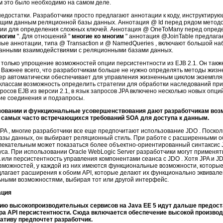
м это было необходимо на самом деле.
едостатки. Разработчики просто предлагают аннотации к коду, инструктирую
ющим данным реляционной базы данных. Аннотация @ Id перед рядом метод
ции для определения сложных ключей. Аннотация @ OneToMany перед опред
многим
". Для отношений "
многие ко многим
" аннотация @JoinTable предлага
ые аннотации, типа @ Transaction и @ NamedQueries , включают большой на
ванными взаимодействиями с реляционными базами данных.
только упрощение возможностей опции персистентности из EJB 2.1. Он такж
Важнее всего, что разработчикам больше не нужно определять методы жизн
ер автоматически обеспечивает для управления жизненным циклом экземпля
a -классам возможность определить стратегии для обработки наследований пр
росов EJB из версии 2.1, в язык запросов JPA включено несколько новых опци
ие соединения и подзапросы.
ьзовании и функциональные усовершенствования дают разработчикам воз
 самых часто встречающихся требований SOA для доступа к данным.
A , многие разработчики все еще предпочитают использование JDO . Поскол
азы данных, он выбирает реляционный стиль. При работе с расширенными о
кательным может показаться более объектно-ориентированный синтаксис JD
уса. При использовании Oracle WebLogic Server разработчики могут применя
 или персистентность управления компонентами сеанса с JDO . Хотя JPA и 
можностей, у каждой из них имеются функциональные возможности, которые 
длагает расширения к обоим API, которые делают их функционально эквивал
ными возможностями, выбирая тот или другой интерфейс.
ация
нию высокопроизводительных сервисов на Java EE 5 идут дальше предос
а API персистентности. Сюда включается обеспечение высокой производ
нативу предпочтет разработчик.