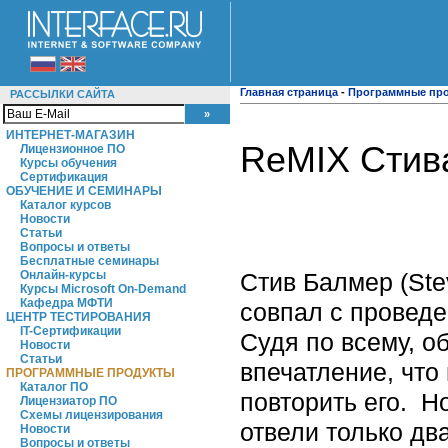
Главная страница
-
Программные пр
РАССЫЛКИ САЙТА
ИНТЕРНЕТ-МАГАЗИН
ReMIX Стив
Лицензионное ПО
Курсы обучения
Сертификация
ОБУЧЕНИЕ И СЕМИНАРЫ
Каталог курсов
Новости
Статьи
Вопросы и ответы
Бесплатные семинары
Стив Балмер (Stev
Онлайн-курсы
Курсы Microsoft On-Demand
Кафедра МФТИ
совпал с провед
ЦЕНТР ТЕСТИРОВАНИЯ
IT-Сертификации
Судя по всему, о
Новости
Статьи
впечатление, что
ПРОГРАММНЫЕ ПРОДУКТЫ
Каталог ПО
повторить его. Н
Лицензиатор ПО
Схемы лицензирования
отвели только дв
Новости
Вопросы и ответы