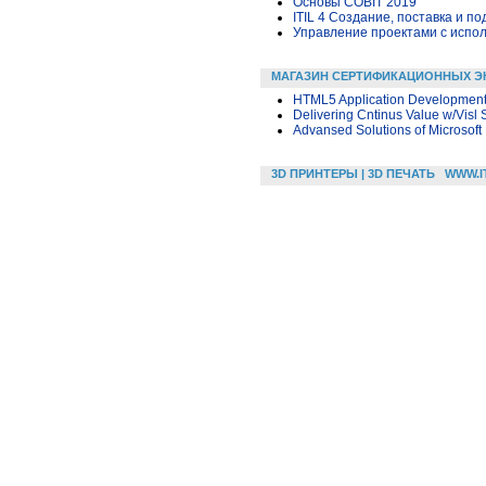
Основы COBIT 2019
ITIL 4 Создание, поставка и под
Управление проектами с исполь
МАГАЗИН СЕРТИФИКАЦИОННЫХ Э
HTML5 Application Developmen
Delivering Cntinus Value w/Visl
Advansed Solutions of Microsof
3D ПРИНТЕРЫ | 3D ПЕЧАТЬ
WWW.I