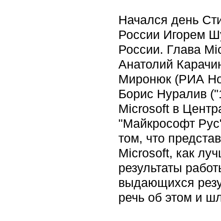
Начался день Ст
России Игорем Ш
России. Глава Mic
Анатолий Карачин
Миронюк (РИА Нов
Борис Нуралив ("
Microsoft в Цент
"Майкрософт Рус"
том, что предста
Microsoft, как лу
результаты работы
выдающихся резул
речь об этом и ш