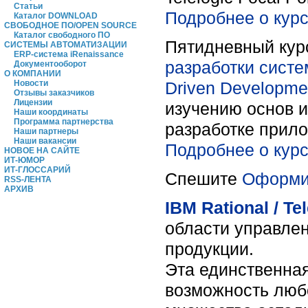
Статьи
Подробнее о курсе
Каталог DOWNLOAD
СВОБОДНОЕ ПО/OPEN SOURCE
Каталог свободного ПО
Пятидневный курс
СИСТЕМЫ АВТОМАТИЗАЦИИ
ERP-система iRenaissance
разработки систе
Документооборот
О КОМПАНИИ
Driven Developme
Новости
Отзывы заказчиков
Лицензии
изучению основ и
Наши координаты
Программа партнерства
разработке прило
Наши партнеры
Наши вакансии
Подробнее о курсе
НОВОЕ НА САЙТЕ
ИТ-ЮМОР
ИТ-ГЛОССАРИЙ
Спешите
Оформит
RSS-ЛЕНТА
АРХИВ
IBM Rational / Te
области управле
продукции.
Эта единственна
возможность люб