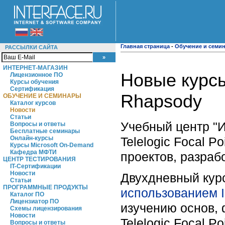
Главная страница
-
Обучение и семи
РАССЫЛКИ САЙТА
ИНТЕРНЕТ-МАГАЗИН
Новые курсы 
Лицензионное ПО
Курсы обучения
Сертификация
Rhapsody
ОБУЧЕНИЕ И СЕМИНАРЫ
Каталог курсов
Новости
Статьи
Учебный центр "И
Вопросы и ответы
Бесплатные семинары
Telelogic Focal P
Онлайн-курсы
Курсы Microsoft On-Demand
Кафедра МФТИ
проектов, разраб
ЦЕНТР ТЕСТИРОВАНИЯ
IT-Сертификации
Новости
Двухдневный курс
Статьи
ПРОГРАММНЫЕ ПРОДУКТЫ
использованием IB
Каталог ПО
Лицензиатор ПО
изучению основ, 
Схемы лицензирования
Новости
Telelogic Focal P
Вопросы и ответы