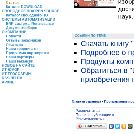
изоб
Статьи
Каталог DOWNLOAD
дост
СВОБОДНОЕ ПО/OPEN SOURCE
наук
Каталог свободного ПО
СИСТЕМЫ АВТОМАТИЗАЦИИ
ERP-система iRenaissance
Документооборот
О КОМПАНИИ
ССЫЛКИ ПО ТЕМЕ
Новости
Отзывы заказчиков
Скачать книгу
Лицензии
Наши координаты
Подробнее о п
Программа партнерства
Наши партнеры
Продукты комп
Наши вакансии
НОВОЕ НА САЙТЕ
Обратиться в 
ИТ-ЮМОР
ИТ-ГЛОССАРИЙ
приобретения 
RSS-ЛЕНТА
АРХИВ
Главная страница
-
Программные пр
Распечатать »
Правила публикации »
Рекомендовать »
Поделиться…