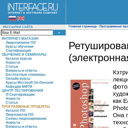
Главная страница
-
Программные пр
РАССЫЛКИ САЙТА
ИНТЕРНЕТ-МАГАЗИН
Ретуширован
Лицензионное ПО
Курсы обучения
Сертификация
(электронна
ОБУЧЕНИЕ И СЕМИНАРЫ
Каталог курсов
Новости
Статьи
Вопросы и ответы
Кэтр
Бесплатные семинары
лекц
Онлайн-курсы
Курсы Microsoft On-Demand
фото
Кафедра МФТИ
ЦЕНТР ТЕСТИРОВАНИЯ
худо
IT-Сертификации
Новости
как E
Статьи
Photo
ПРОГРАММНЫЕ ПРОДУКТЫ
Каталог ПО
Она 
Лицензиатор ПО
Схемы лицензирования
техн
Новости
Вопросы и ответы