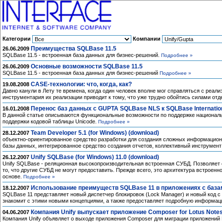
Категории
Компании
Преимущества SQLBase 11.5
26.06.2009
SQLBase 11.5 - встроенная база данных для бизнес-решений.
Подробнее »
Основные возможности SQLBase 11.5
26.06.2009
SQLBase 11.5 - встроенная база данных для бизнес-решений
Подробнее »
CASE-технологии: что, когда, как?
19.08.2008
Давно канули в Лету те времена, когда один человек вполне мог справляться с реа
инструментария их реализации приводит к тому, что уже трудно обойтись силами от
Перенос баз данных с GUPTA SQLBase NLS к SQLBase Internatio
16.01.2008
В данной статье описываются функциональные возможности по поддержке национальн
поддержки кодовой таблицы Unicode.
Подробнее »
Team Developer 5.1 (for Windows) (download)
28.12.2007
объектно-ориентированное средство разработки для создания сложных информационн
базы данных, интегрированное средство создания отчетов, коллективный инструмен
Unify SQLBase (for Windows) 11.0 (download)
26.12.2007
Unify SQLBase - реляционная высокопроизводительная встроенная СУБД. Позволяет 
то, что другие СУБД не могут предоставить. Прежде всего, это архитектура встроен
основе.
Подробнее »
Использование преимуществ SQLBase 11 в приложениях с баз
18.12.2007
SQLBase 11 представляет новый диспетчер блокировок (Lock Manager) и новый код 
знакомит с этими новыми концепциями, а также предоставляет подробную информа
Компания Unify выпускает приложение Composer for Lotus Note
04.06.2007
Компания Unify объявляет о выходе приложения Composer для миграции приложений 