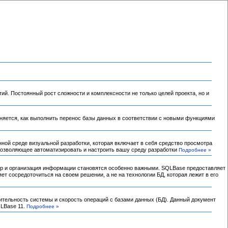
ий. Постоянный рост сложности и комплексности не только целей проекта, но и
няется, как выполнить перенос базы данных в соответствии с новыми функциями
ой среде визуальной разработки, которая включает в себя средство просмотра
позволяющее автоматизировать и настроить вашу среду разработки
Подробнее »
бор и организация информации становятся особенно важными. SQLBase предоставляет
т сосредоточиться на своем решении, а не на технологии БД, которая лежит в его
ительность системы и скорость операций с базами данных (БД). Данный документ
LBase 11.
Подробнее »