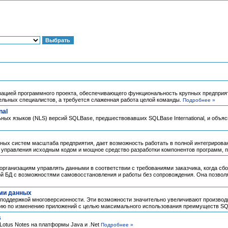
лизацией программного проекта, обеспечивающего функциональность крупных предприят
дельных специалистов, а требуется слаженная работа целой команды.
Подробнее »
nal
ых языков (NLS) версий SQLBase, предшествовавших SQLBase International, и объяс
ых систем масштаба предприятия, дает возможность работать в полной интегрированн
т управления исходным кодом и мощное средство разработки компонентов программ, 
организациям управлять данными в соответствии с требованиями заказчика, когда с
ной БД с возможностями самовосстановления и работы без сопровождения. Она позволяе
ами данных
с поддержкой многоверсионности. Эти возможности значительно увеличивают производ
цию по изменению приложений с целью максимального использования преимуществ SQ
s
Lotus Notes на платформы Java и .Net
Подробнее »