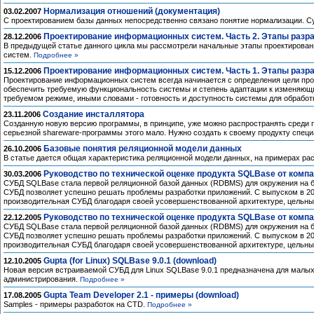
Нормализация отношений (документация)
03.02.2007
С проектированием базы данных непосредственно связано понятие нормализации. Су
Проектирование информационных систем. Часть 2. Этапы разра
28.12.2006
В предыдущей статье данного цикла мы рассмотрели начальные этапы проектирован
систем.
Подробнее »
Проектирование информационных систем. Часть 1. Этапы разраб
15.12.2006
Проектирование информационных систем всегда начинается с определения цели прое
обеспечить требуемую функциональность системы и степень адаптации к изменяющи
требуемом режиме, иными словами - готовность и доступность системы для обработ
Создание инсталлятора
23.11.2006
Созданную новую версию программы, в принципе, уже можно распростра­нять среди п
серьезной shareware-программы этого мало. Нужно создать к своему продукту специ
Базовые понятия реляционной модели данных
26.10.2006
В статье дается общая характеристика реляционной модели данных, на примерах ра
Руководство по технической оценке продукта SQLBase от компан
30.03.2006
СУБД SQLBase стала первой реляционной базой данных (RDBMS) для окружения на ба
СУБД позволяет успешно решать проблемы разработки приложений. С выпуском в 200
производительная СУБД благодаря своей усовершенствованной архитектуре, цельны
Руководство по технической оценке продукта SQLBase от компан
22.12.2005
СУБД SQLBase стала первой реляционной базой данных (RDBMS) для окружения на ба
СУБД позволяет успешно решать проблемы разработки приложений. С выпуском в 200
производительная СУБД благодаря своей усовершенствованной архитектуре, цельны
Gupta (for Linux) SQLBase 9.0.1 (download)
12.10.2005
Новая версия встраиваемой СУБД для Linux SQLBase 9.0.1 предназначена для малых
администрирования.
Подробнее »
Gupta Team Developer 2.1 - примеры (download)
17.08.2005
Samples - примеры разработок на CTD.
Подробнее »