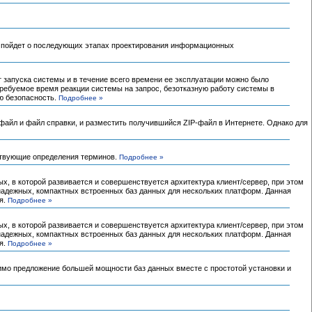
чь пойдет о последующих этапах проектирования информационных
 запуска системы и в течение всего времени ее эксплуатации можно было
ебуемое время реакции системы на запрос, безотказную работу системы в
ю безопасность.
Подробнее »
файл и файл справки, и разместить получившийся ZIP-файл в Интернете. Однако для
тствующие определения терминов.
Подробнее »
, в которой развивается и совершенствуется архитектура клиент/сервер, при этом
надежных, компактных встроенных баз данных для нескольких платформ. Данная
я.
Подробнее »
, в которой развивается и совершенствуется архитектура клиент/сервер, при этом
надежных, компактных встроенных баз данных для нескольких платформ. Данная
я.
Подробнее »
имо предложение большей мощности баз данных вместе с простотой установки и