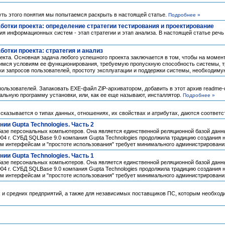
ть этого понятия мы попытаемся раскрыть в настоящей статье.
Подробнее »
ботки проекта: определение стратегии тестирования и проектирование
ия информационных систем - этап стратегии и этап анализа. В настоящей статье ре
отки проекта: стратегия и анализ
кта. Основная задача любого успешного проекта заключается в том, чтобы на момент
мся условиям ее функционирования, требуемую пропускную способность системы, тр
ки запросов пользователей, простоту эксплуатации и поддержки системы, необходиму
ользователей. Запаковать ЕХЕ-файл ZlP-архиватором, добавить в этот архив readme-
альную программу установки, или, как ее еще называют, инсталлятор.
Подробнее »
ссказывается о типах данных, отношениях, их свойствах и атрибутах, даются соотве
ии Gupta Technologies. Часть 2
зе персональных компьютеров. Она является единственной реляционной базой данных
4 г. СУБД SQLBase 9.0 компания Gupta Technologies продолжила традицию создания 
м интерфейсам и "простоте использования" требует минимального администрировани
ии Gupta Technologies. Часть 1
зе персональных компьютеров. Она является единственной реляционной базой данных
4 г. СУБД SQLBase 9.0 компания Gupta Technologies продолжила традицию создания 
м интерфейсам и "простоте использования" требует минимального администрировани
 и средних предприятий, а также для независимых поставщиков ПС, которым необход